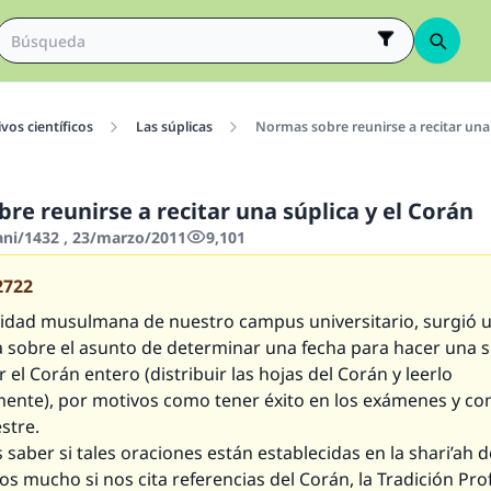
vos científicos
Las súplicas
Normas sobre reunirse a recitar una 
re reunirse a recitar una súplica y el Corán
hani/1432 , 23/marzo/2011
9,101
2722
idad musulmana de nuestro campus universitario, surgió 
a sobre el asunto de determinar una fecha para hacer una s
ar el Corán entero (distribuir las hojas del Corán y leerlo
ente), por motivos como tener éxito en los exámenes y c
stre.
saber si tales oraciones están establecidas en la shari’ah d
s mucho si nos cita referencias del Corán, la Tradición Prof