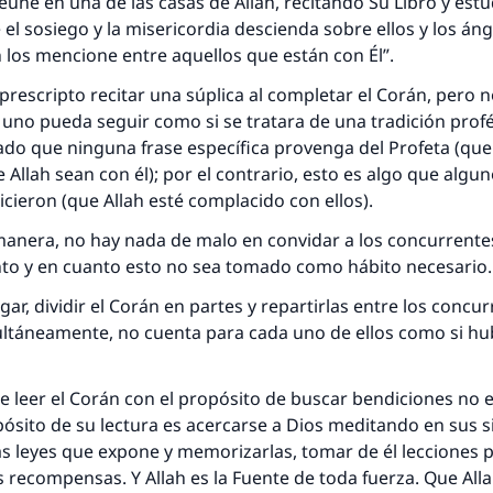
 reúne en una de las casas de Allah, recitando Su Libro y est
 el sosiego y la misericordia descienda sobre ellos y los áng
h los mencione entre aquellos que están con Él”.
rescripto recitar una súplica al completar el Corán, pero n
 uno pueda seguir como si se tratara de una tradición prof
respuesta no. 110845 salvó un matrimo
do que ninguna frase específica provenga del Profeta (que l
 Allah sean con él); por el contrario, esto es algo que algu
esde la Q hasta la A, su contribución ayuda a IslamQ
ieron (que Allah esté complacido con ellos).
Profeta ﷺ dijo:
anera, no hay nada de malo en convidar a los concurrente
"Una persona que orienta a otros a hacer el bien obtendrá l
nto y en cuanto esto no sea tomado como hábito necesario.
misma recompensa que aquellos que lo realicen."
ar, dividir el Corán en partes y repartirlas entre los concu
(MUSLIM, 1893)
ultáneamente, no cuenta para cada uno de ellos como si hub
Contribuir
e leer el Corán con el propósito de buscar bendiciones no e
ósito de su lectura es acercarse a Dios meditando en sus s
 leyes que expone y memorizarlas, tomar de él lecciones pa
s recompensas. Y Allah es la Fuente de toda fuerza. Que All