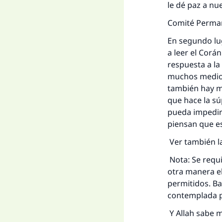
le dé paz a n
Comité Perman
En segundo lug
a leer el Corá
respuesta a la
muchos medios
también hay m
que hace la sú
pueda impedirl
piensan que e
Ver también l
Nota: Se requi
otra manera el
permitidos. Ba
contemplada po
Y Allah sabe 