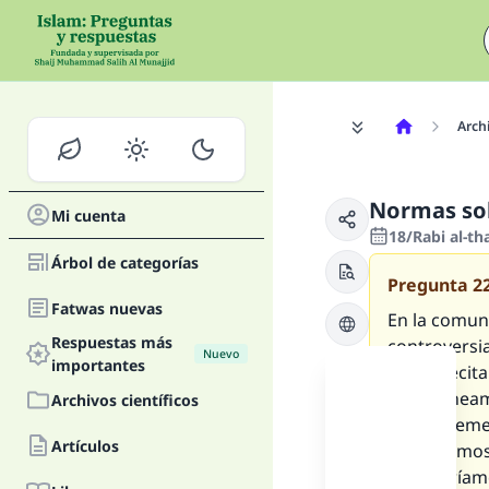
Archi
Normas sob
Mi cuenta
18/Rabi al-t
Árbol de categorías
Pregunta
2
Fatwas nuevas
En la comun
Respuestas más
controversi
Nuevo
importantes
(du’á), recit
simultáneam
Archivos científicos
bien el seme
Artículos
Quisiéramos 
Apreciaríamo