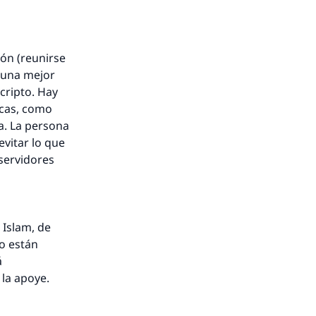
ión (reunirse
r una mejor
cripto. Hay
icas, como
a. La persona
evitar lo que
servidores
 Islam, de
no están
á
 la apoye.