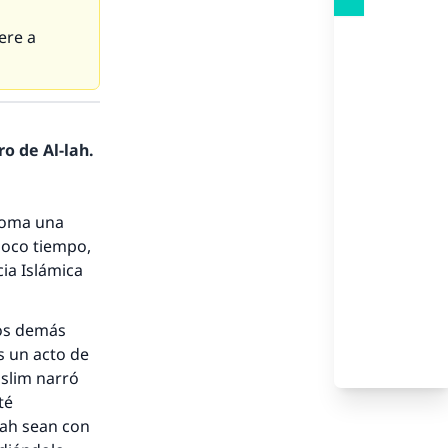
ere a
o de Al-lah.
 toma una
 poco tiempo,
ia Islámica
los demás
es un acto de
slim narró
té
llah sean con