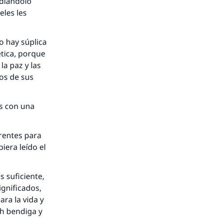
udiándolo
eles les
o hay súplica
ética, porque
nio.
a paz y las
nos de sus
A.
s con una
a
rrentes para
iera leído el
s suficiente,
ignificados,
ra la vida y
ah bendiga y