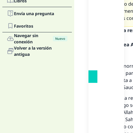
Libros
consenso de
Su dictamen 
Envía una pregunta
nuestras co
Favoritos
Texto de la r
Navegar sin
Nuevo
conexión
Alabado sea Al
Volver a la versión
antigua
Primero:
Sobre las nor
parte (yuz) pa
la respuesta a
de Arabia Saud
“Reunirse a re
oyen y luego s
culto que All
en su libro Sa
complacido con