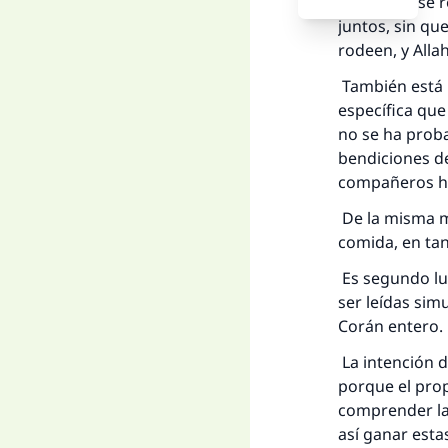
él): “Nadie se
juntos, sin que
rodeen, y Alla
También está p
específica que
La 
no se ha proba
bendiciones de
D
compañeros hic
De la misma m
comida, en ta
Es segundo lug
ser leídas sim
Corán entero.
La intención d
porque el prop
comprender las
así ganar esta