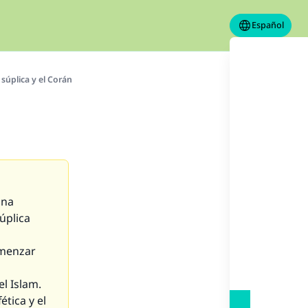
Español
súplica y el Corán
una
úplica
omenzar
el Islam.
ética y el