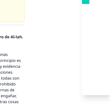
nio.
o de Al-lah.
A.
y más
principio es
a
y evidencia
aciones
e todas son
prohibido
ernas de
 engañar,
otras cosas