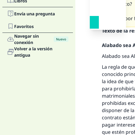
Libros
específico?
Envía una pregunta
¿Puede por f
Favoritos
Texto de la r
Navegar sin
Nuevo
La 
conexión
Alabado sea Al
Volver a la versión
antigua
Alabado sea Al
D
La regla de qu
conocido princi
la idea de que
para prohibirl
matrimoniales,
prohibidas ex
disponer de l
contrato está
pagar interese
que estén proh