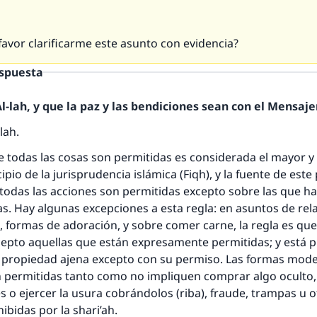
avor clarificarme este asunto con evidencia?
espuesta
respuesta no. 110845 salvó un matrimo
-lah, y que la paz y las bendiciones sean con el Mensajer
lah.
esde la Q hasta la A, su contribución ayuda a IslamQ
e todas las cosas son permitidas es considerada el mayor 
Profeta ﷺ dijo:
pio de la jurisprudencia islámica (Fiqh), y la fuente de este 
"Una persona que orienta a otros a hacer el bien obtendrá l
 todas las acciones son permitidas excepto sobre las que ha
misma recompensa que aquellos que lo realicen."
as. Hay algunas excepciones a esta regla: en asuntos de rel
(MUSLIM, 1893)
 formas de adoración, y sobre comer carne, la regla es qu
cepto aquellas que están expresamente permitidas; y está 
a propiedad ajena excepto con su permiso. Las formas mod
Contribuir
n permitidas tanto como no impliquen comprar algo oculto,
s o ejercer la usura cobrándolos (riba), fraude, trampas u 
ibidas por la shari’ah.