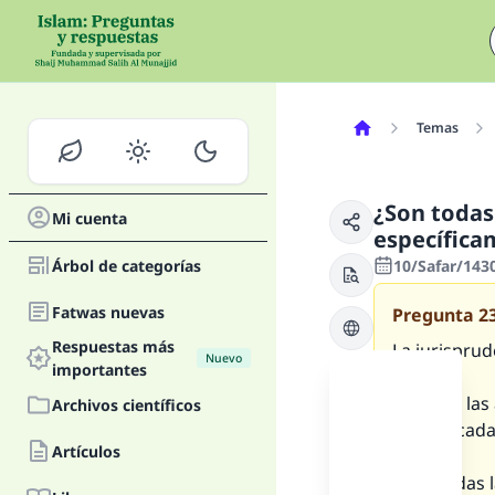
Temas
¿Son todas
Mi cuenta
específica
Árbol de categorías
10/Safar/1430
Fatwas nuevas
Pregunta
2
Respuestas más
La jurisprud
Nuevo
importantes
1) Todas la
Archivos científicos
especificada
Artículos
2) ¿O todas 