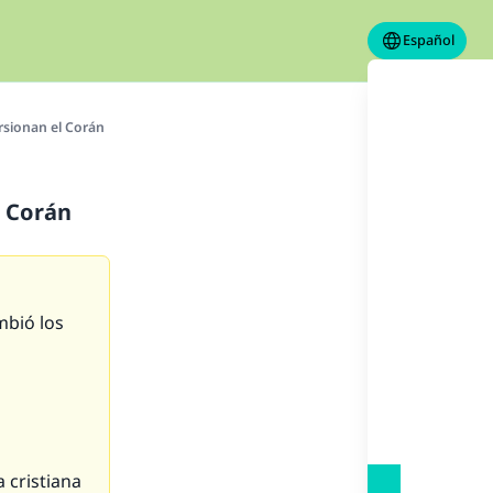
Español
rsionan el Corán
l Corán
mbió los
 cristiana