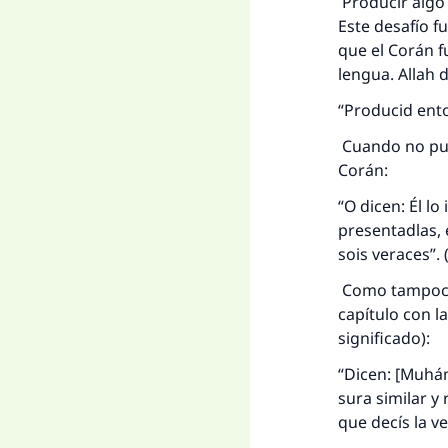
Producir algo 
Este desafío f
que el Corán f
lengua. Allah d
“Producid ento
Cuando no pudi
Corán:
“O dicen: Él lo
presentadlas, 
sois veraces”. 
Como tampoco 
capítulo con l
significado):
“Dicen: [Muhám
sura similar y
que decís la v