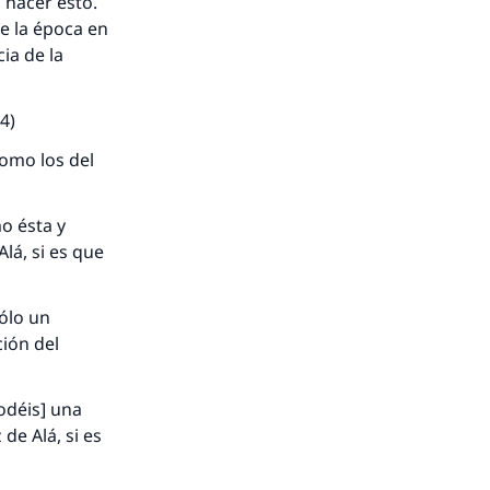
 hacer esto.
de la época en
ia de la
4)
como los del
mo ésta y
lá, si es que
ólo un
ción del
odéis] una
de Alá, si es