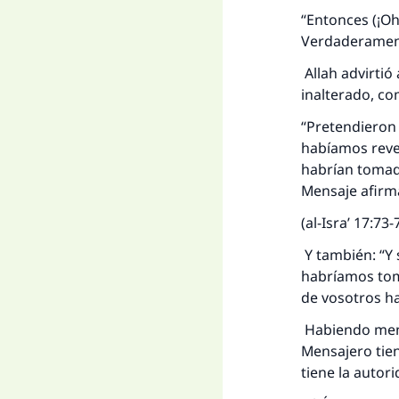
“Entonces (¡Oh
Verdaderamente
Allah advirtió
inalterado, co
“Pretendieron 
habíamos revel
habrían tomad
Mensaje afirmá
(al-Isra’ 17:73-
Y también: “Y 
habríamos toma
de vosotros ha
Habiendo menc
Mensajero tien
tiene la autor