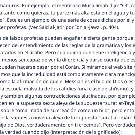
 maduros. Por ejemplo, el mentiroso Musailimah dijo: “Oh, ra
a tanto como quieras, tu parte más alta está en el agua y t
ro”. Este es un ejemplo de una serie de cosas dichas por él 
r profetas. (Ver Said al-Jatir por Ibn al-Jawzi, p. 404).
 de falsos profetas pueden engañar a cierta gente porque 
ecen del entendimiento de las reglas de la gramática y los e
ptados en el árabe. Pero cualquiera que tiene inteligencia 
menos ser capaz de ver la diferencia y darse cuenta que e
respuesta no. 110845 salvó un matrimo
ueden hacerse pasar por el Corán. Si miramos el web site r
emos que la incredulidad está completamente clara mencio
esde la Q hasta la A, su contribución ayuda a IslamQ
como la afirmación de que el Messiah es el hijo de Dios o es 
a escuela malvada de los rafidíes (una clase de shi’ismo), y
Profeta ﷺ dijo:
"Una persona que orienta a otros a hacer el bien obtendrá l
ay también algunas contradicciones alucinadas, por ejemplo
misma recompensa que aquellos que lo realicen."
cen en la supuesta sexta aleya de la supuesta “surat at-Tayá
l sobre tomar nada de su creación como un hijo”, pero ent
(MUSLIM, 1893)
 la supuesta novena aleya de la supuesta “surat al-Imán” l
l hijo de Dios, verdaderamente; en ti creemos”. Pero verdad
 la verdad cuando dijo (interpretación del significado):