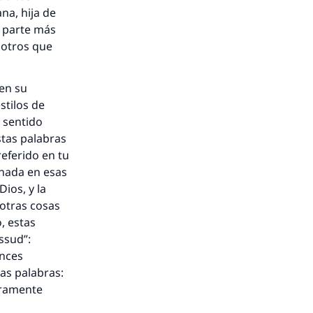
na, hija de
u parte más
y otros que
en su
stilos de
y sentido
stas palabras
nio.
eferido en tu
nada en esas
A.
Dios, y la
 otras cosas
a
, estas
ssud”:
onces
as palabras:
eramente