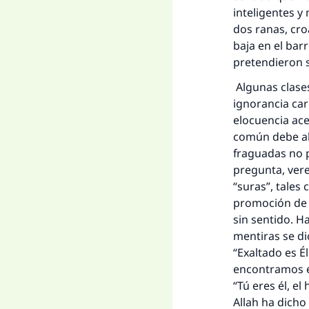
inteligentes y
dos ranas, cro
baja en el bar
pretendieron se
Algunas clases
ignorancia car
elocuencia ace
común debe al 
La 
fraguadas no p
pregunta, ver
D
“suras”, tales 
promoción de l
sin sentido. H
mentiras se di
“Exaltado es É
encontramos en
“Tú eres él, e
Allah ha dicho