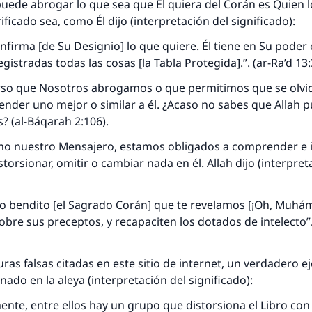
uede abrogar lo que sea que Él quiera del Corán es Quien l
ificado sea, como Él dijo (interpretación del significado):
onfirma [de Su Designio] lo que quiere. Él tiene en Su poder 
istradas todas las cosas [la Tabla Protegida].”. (ar-Ra’d 13:
rso que Nosotros abrogamos o que permitimos que se olvi
nder uno mejor o similar a él. ¿Acaso no sabes que Allah 
s? (al-Báqarah 2:106).
o nuestro Mensajero, estamos obligados a comprender e
storsionar, omitir o cambiar nada en él. Allah dijo (interpret
bro bendito [el Sagrado Corán] que te revelamos [¡Oh, Muh
bre sus preceptos, y recapaciten los dotados de intelecto”
ras falsas citadas en este sitio de internet, un verdadero e
ado en la aleya (interpretación del significado):
nte, entre ellos hay un grupo que distorsiona el Libro con