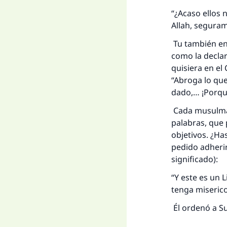
“¿Acaso ellos 
Allah, seguram
Tu también en
como la declar
quisiera en el
“Abroga lo qu
dado,… ¡Porqu
Cada musulmán
palabras, que 
objetivos. ¿Ha
pedido adherir
significado):
“Y este es un 
tenga miserico
Él ordenó a Su