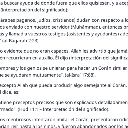
a buscar ayuda de donde fuera que ellos quisiesen, y a acep
o (interpretación del significado):
 (árabes paganos, judíos, cristianos) dudan con respecto a l
s enviado con nuestro servidor (Muhámmad), entonces p
s y llamad a vuestros testigos (asistentes y ayudantes) ad
” (al-Báqarah 2:23)
 evidente que no eran capaces, Allah les advirtió que jamá
n recurrieran en auxilio. Él dijo (interpretación del signific
 hombres y los genios se unieran para hacer un Corán similar
e se ayudaran mutuamente”. (al-Isra’ 17:88).
excepto Allah que pueda producir algo semejante al Corán,
 dice, es:
ntiene preceptos precisos que son explicados detalladamen
ormado”. (Hud 11:1 – Interpretación del significado).
 mentirosos intentaron imitar el Corán, presentaron ridic
rían reír hasta a los niños, y fueron abandonados por los a