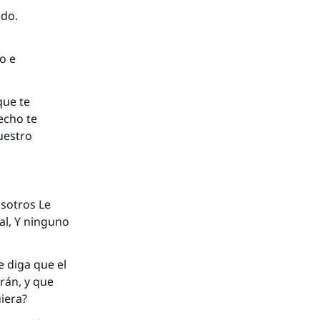
ado.
o e
que te
echo te
uestro
osotros Le
al, Y ninguno
 diga que el
rán, y que
uiera?