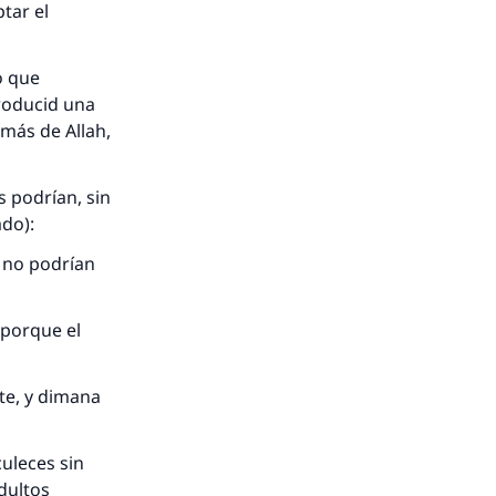
tar el
o que
roducid una
emás de Allah,
s podrían, sin
ado):
, no podrían
 porque el
te, y dimana
uleces sin
dultos