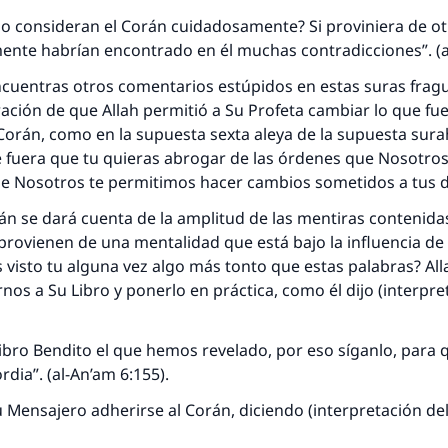
Contribuir
no consideran el Corán cuidadosamente? Si proviniera de o
ente habrían encontrado en él muchas contradicciones”. (an
cuentras otros comentarios estúpidos en estas suras fragu
ación de que Allah permitió a Su Profeta cambiar lo que fue
 Corán, como en la supuesta sexta aleya de la supuesta sura
e fuera que tu quieras abrogar de las órdenes que Nosotro
e Nosotros te permitimos hacer cambios sometidos a tus d
 se dará cuenta de la amplitud de las mentiras contenida
provienen de una mentalidad que está bajo la influencia de
s visto tu alguna vez algo más tonto que estas palabras? Al
nos a Su Libro y ponerlo en práctica, como él dijo (interpre
Libro Bendito el que hemos revelado, por eso síganlo, para q
rdia”. (al-An’am 6:155).
 Mensajero adherirse al Corán, diciendo (interpretación del 