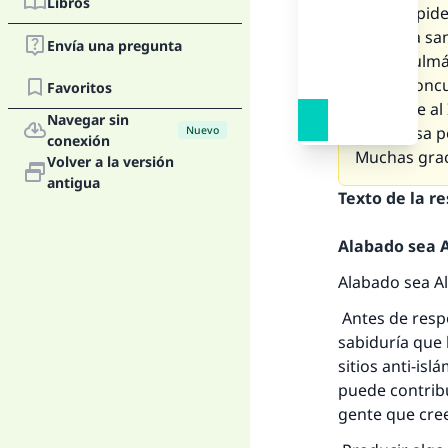
Libros
que me pide
como “la san
Envía una pregunta
un musulmán
¿Debe concur
Favoritos
convierte al
Navegar sin
¿Debe esa p
Nuevo
conexión
Muchas graci
Volver a la versión
antigua
Texto de la r
Alabado sea Al
Alabado sea Al
Antes de resp
sabiduría que
sitios anti-is
puede contribu
gente que cre