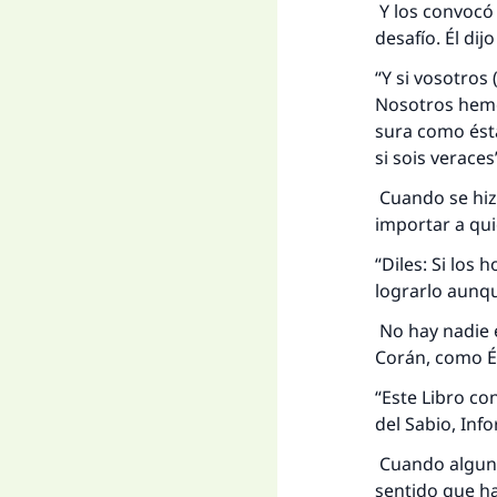
Y los convocó 
desafío. Él dij
“Y si vosotros
Nosotros hemo
sura como ésta
si sois veraces
Cuando se hizo
importar a quié
“Diles: Si los
lograrlo aunqu
No hay nadie 
Corán, como Él
“Este Libro co
del Sabio, Inf
Cuando algunos
sentido que ha