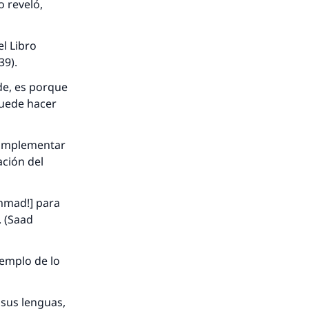
o reveló,
el Libro
39).
de, es porque
puede hacer
 implementar
ación del
ámmad!] para
. (Saad
jemplo de lo
 sus lenguas,