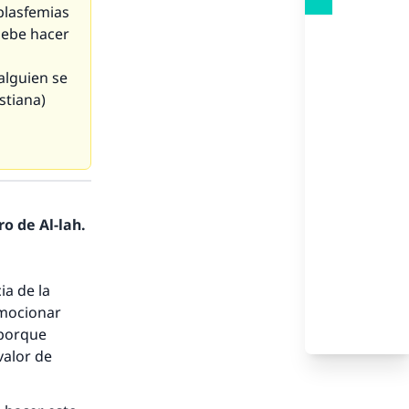
blasfemias
 debe hacer
alguien se
stiana)
o de Al-lah.
a de la
omocionar
 porque
valor de