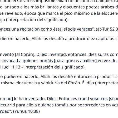
como el Corán es imposible. Allah no desafió a cualquiera a
ue lanzado a los más brillantes y elocuentes poetas árabes 
ue revelado, época que marca el pico máximo de la elocuenc
ijo (interpretación del significado):
nces una recitación como ésta, si sois veraces”. (at-Tur 52:3
eron hacerlo, Allah los desafió a producir diez capítulos 
 inventó [al Corán]. Diles: Inventad, entonces, diez suras co
e invocad a quienes podáis [para que os auxilien] en vez de A
(Hud 11:13 – interpretación del significado).
pudieron hacerlo, Allah los desafió entonces a producir s
a misma elocuencia y sabiduría del Corán. Él dijo (interpreta
mad] lo ha inventado. Diles: Entonces traed vosotros [si p
 recurrid para ello a quienes tomáis por socorredores en vez 
erdad”. (Yunus 10:38)