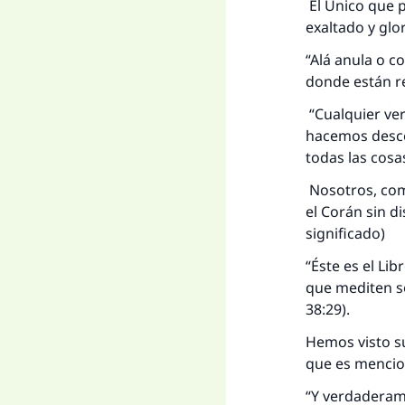
El Único que p
exaltado y glor
“Alá anula o c
donde están reg
“Cualquier ve
hacemos desce
todas las cosa
Nosotros, com
el Corán sin di
significado)
“Éste es el Li
que mediten so
38:29).
Hemos visto su
que es mencion
“Y verdaderame