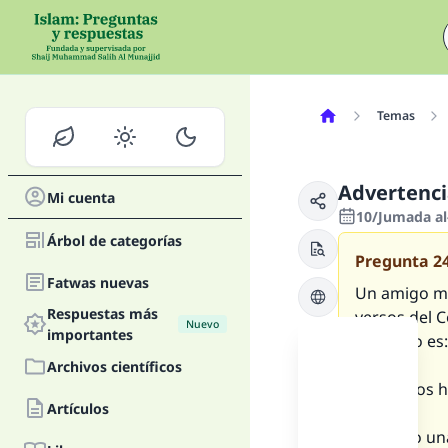
Temas
Advertenci
Mi cuenta
10/Jumada al-
Árbol de categorías
Pregunta
2
Fatwas nuevas
Un amigo mí
Respuestas más
versos del C
Nuevo
importantes
Este sitio es
Archivos científicos
¿Podemos ha
Artículos
Yo tengo un