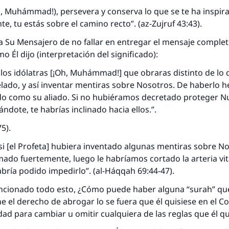
, Muhámmad!), persevera y conserva lo que se te ha inspir
, tu estás sobre el camino recto”. (az-Zujruf 43:43).
 a Su Mensajero de no fallar en entregar el mensaje complet
mo Él dijo (interpretación del significado):
los idólatras [¡Oh, Muhámmad!] que obraras distinto de lo 
ado, y así inventar mentiras sobre Nosotros. De haberlo h
o como su aliado. Si no hubiéramos decretado proteger N
ndote, te habrías inclinado hacia ellos.”.
75).
si [el Profeta] hubiera inventado algunas mentiras sobre N
do fuertemente, luego le habríamos cortado la arteria vit
bría podido impedirlo”. (al-Háqqah 69:44-47).
ionado todo esto, ¿Cómo puede haber alguna “surah” que
e el derecho de abrogar lo se fuera que él quisiese en el Co
idad para cambiar u omitir cualquiera de las reglas que él q