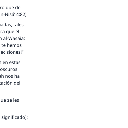
tro que de
-Nisá’ 4:82)
adas, tales
ra que él
h al-Wasáia:
s te hemos
ecisiones!”.
s en estas
 oscuros
lah nos ha
tación del
ue se les
significado):