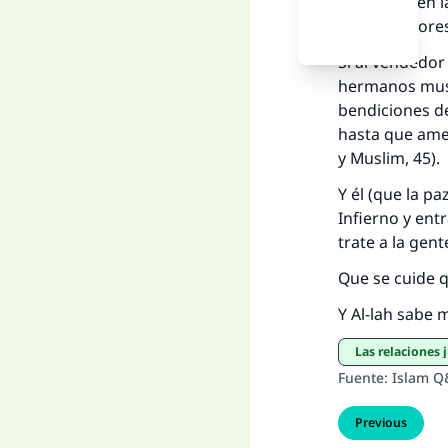
bendición en la
de las mayores
Si al vendedor
hermanos musul
bendiciones de
hasta que ame 
y Muslim, 45).
Y él (que la pa
Infierno y ent
trate a la gen
Que se cuide q
Y Al-lah sabe 
Las relaciones 
Fuente
:
Islam Q
Previous