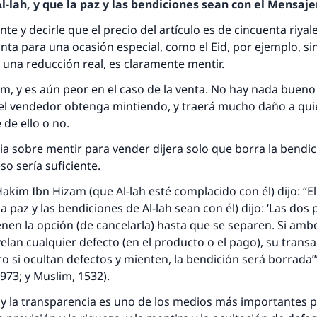
-lah, y que la paz y las bendiciones sean con el Mensajer
nte y decirle que el precio del artículo es de cincuenta riyal
inta para una ocasión especial, como el
Eid,
por ejemplo, si
una reducción real, es claramente mentir.
am
, y es aún peor en el caso de la venta. No hay nada bueno
 el vendedor obtenga mintiendo, y traerá mucho daño a qui
 de ello o no.
cia sobre mentir para vender dijera solo que borra la bendic
so sería suficiente.
akim Ibn Hizam (que Al-lah esté complacido con él) dijo: “E
la paz y las bendiciones de Al-lah sean con él) dijo: ‘Las dos
respuesta no. 110845 salvó un matrimo
enen la opción (de cancelarla) hasta que se separen. Si amb
elan cualquier defecto (en el producto o el pago), su trans
esde la Q hasta la A, su contribución ayuda a IslamQ
o si ocultan defectos y mienten, la bendición será borrada’
1973; y Muslim, 1532).
Profeta ﷺ dijo:
"Una persona que orienta a otros a hacer el bien obtendrá l
y la transparencia es uno de los medios más importantes pa
misma recompensa que aquellos que lo realicen."