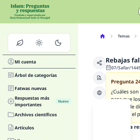
Temas
Rebajas fa
Mi cuenta
07/Safar/144
Árbol de categorías
Pregunta
2
Fatwas nuevas
¿Cuáles son 
Respuestas más
para que los
Nuevo
importantes
pero yo le d
ocasión, el 
Archivos científicos
Texto de la r
Artículos