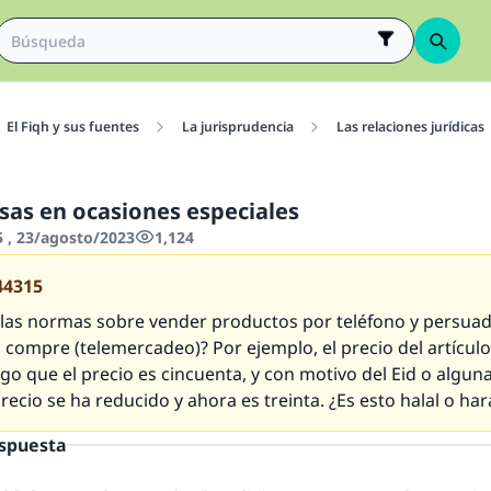
El Fiqh y sus fuentes
La jurisprudencia
Las relaciones jurídicas
lsas en ocasiones especiales
5 , 23/agosto/2023
1,124
44315
las normas sobre vender productos por teléfono y persuadir
 compre (telemercadeo)? Por ejemplo, el precio del artículo 
igo que el precio es cincuenta, y con motivo del
Eid
o alguna
precio se ha reducido y ahora es treinta. ¿Es esto
halal
o
ha
espuesta