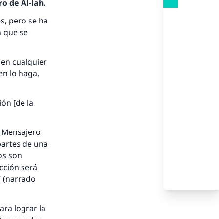
o de Al-lah.
es, pero se ha
n que se
 en cualquier
en lo haga,
ión [de la
l Mensajero
 partes de una
nio.
os son
acción será
A.
” (narrado
a
ra lograr la