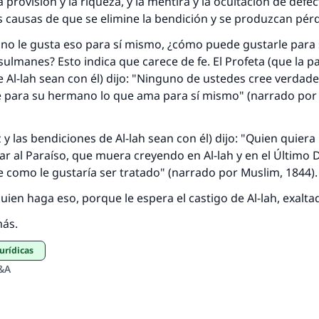
 provisión y la riqueza, y la mentira y la ocultación de defe
(MUSLIM, 1893)
 causas de que se elimine la bendición y se produzcan pérd
 no le gusta eso para sí mismo, ¿cómo puede gustarle para
manes? Esto indica que carece de fe. El Profeta (que la pa
Contribuir
 Al-lah sean con él) dijo: "Ninguno de ustedes cree verda
para su hermano lo que ama para sí mismo" (narrado por Al
z y las bendiciones de Al-lah sean con él) dijo: "Quien quiera 
rar al Paraíso, que muera creyendo en Al-lah y en el Último D
te como le gustaría ser tratado" (narrado por Muslim, 1844).
uien haga eso, porque le espera el castigo de Al-lah, exalta
más.
jurídicas
&A