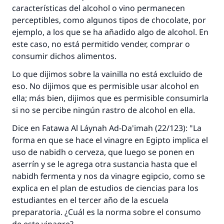
características del alcohol o vino permanecen
perceptibles, como algunos tipos de chocolate, por
ejemplo, a los que se ha añadido algo de alcohol. En
este caso, no está permitido vender, comprar o
consumir dichos alimentos.
Lo que dijimos sobre la vainilla no está excluido de
eso. No dijimos que es permisible usar alcohol en
ella; más bien, dijimos que es permisible consumirla
si no se percibe ningún rastro de alcohol en ella.
Dice en
Fatawa Al Láynah Ad-Da'imah
(22/123): "La
forma en que se hace el vinagre en Egipto implica el
uso de
nabidh
o cerveza, que luego se ponen en
aserrín y se le agrega otra sustancia hasta que el
nabidh
fermenta y nos da vinagre egipcio, como se
explica en el plan de estudios de ciencias para los
La respuesta no. 110845 salvó un
estudiantes en el tercer año de la escuela
matrimonio.
preparatoria. ¿Cuál es la norma sobre el consumo