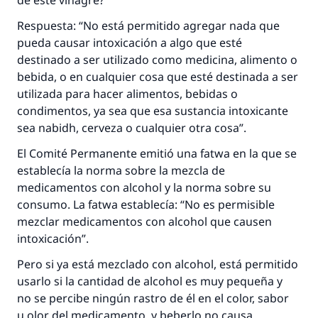
de este vinagre?
Desde la Q hasta la A, su contribución ayuda a
Respuesta: “No está permitido agregar nada que
IslamQA.
pueda causar intoxicación a algo que esté
Profeta ﷺ dijo:
destinado a ser utilizado como medicina, alimento o
"Una persona que orienta a otros a hacer el
bebida, o en cualquier cosa que esté destinada a ser
bien obtendrá la misma recompensa que
utilizada para hacer alimentos, bebidas o
aquellos que lo realicen."
condimentos, ya sea que esa sustancia intoxicante
sea
nabidh
, cerveza o cualquier otra cosa”.
(MUSLIM, 1893)
El Comité Permanente emitió una
fatwa
en la que se
establecía la norma sobre la mezcla de
Contribuir
medicamentos con alcohol y la norma sobre su
consumo. La
fatwa
establecía: “No es permisible
mezclar medicamentos con alcohol que causen
intoxicación”.
Pero si ya está mezclado con alcohol, está permitido
usarlo si la cantidad de alcohol es muy pequeña y
no se percibe ningún rastro de él en el color, sabor
u olor del medicamento, y beberlo no causa