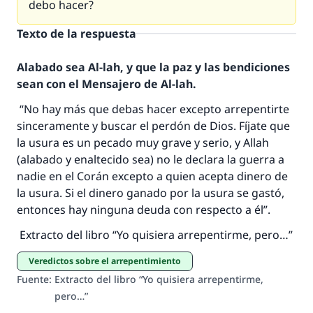
debo hacer?
Texto de la respuesta
Alabado sea Al-lah, y que la paz y las bendiciones
sean con el Mensajero de Al-lah.
“No hay más que debas hacer excepto arrepentirte
La respuesta no. 110845 salvó un
sinceramente y buscar el perdón de Dios. Fíjate que
la usura es un pecado muy grave y serio, y Allah
matrimonio.
(alabado y enaltecido sea) no le declara la guerra a
nadie en el Corán excepto a quien acepta dinero de
Desde la Q hasta la A, su contribución ayuda a
la usura. Si el dinero ganado por la usura se gastó,
IslamQA.
entonces hay ninguna deuda con respecto a él”.
Profeta ﷺ dijo:
"Una persona que orienta a otros a hacer el
Extracto del libro “Yo quisiera arrepentirme, pero…”
bien obtendrá la misma recompensa que
Veredictos sobre el arrepentimiento
aquellos que lo realicen."
Fuente
:
Extracto del libro “Yo quisiera arrepentirme,
(MUSLIM, 1893)
pero…”