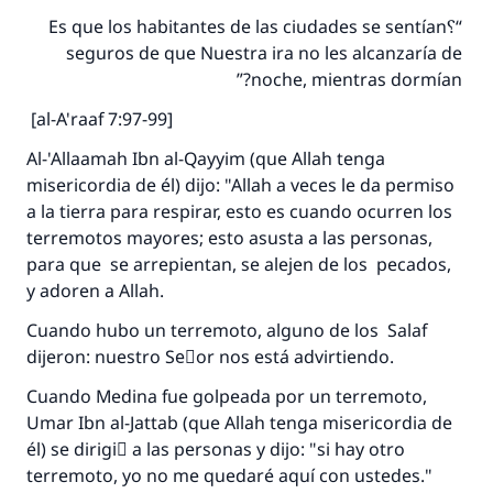
“؟Es que los habitantes de las ciudades se sentían
seguros de que Nuestra ira no les alcanzaría de
noche, mientras dormían?”
[al-A'raaf 7:97-99]
Al-'Allaamah Ibn al-Qayyim (que Allah tenga
misericordia de él) dijo: "Allah a veces le da permiso
a la tierra para respirar, esto es cuando ocurren los
terremotos mayores; esto asusta a las personas,
para que se arrepientan, se alejen de los pecados,
La respuesta no. 110845 salvó un
y adoren a Allah.
matrimonio.
Cuando hubo un terremoto, alguno de los Salaf
dijeron: nuestro Seٌor nos está advirtiendo.
Desde la Q hasta la A, su contribución ayuda a
IslamQA.
Cuando Medina fue golpeada por un terremoto,
Umar Ibn al-Jattab (que Allah tenga misericordia de
Profeta ﷺ dijo:
"Una persona que orienta a otros a hacer el
él) se dirigiَ a las personas y dijo: "si hay otro
bien obtendrá la misma recompensa que
terremoto, yo no me quedaré aquí con ustedes."