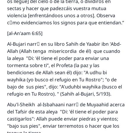
os llegue] del cielo o de la tierra, o dividiros en
sectas y hacer que padezcáis vuestra mutua
violencia [enfrentándoos unos a otros]. Observa
cَmo evidenciamos los signos para que entiendan.”
[al-An'aam 6:65]
Al-Bujari narrَ en su libro Sahih de Yaabir ibn 'Abd-
Allah (Allah tenga misericordia de él) que cuando
la aleya "Di: 'él tiene el poder para enviar una
tormenta sobre ti”, el Profeta (la paz y las
bendiciones de Allah sean él) dijo: "A udhu bi
wayhika (yo busco el refugio en Tu Rostro"; "o de
bajo de sus pies", dijo: "A'uduhbi wayhika (busco el
refugio en Tu Rostro). " (Sahih al-Bujari, 5/193).
Abu'l-Sheikh al-Isbahaani narrَ de Muyaahid acerca
del Tafsir de esta aleya "Di: 'él tiene el poder para
castigarlos": Allah puede enviar piedras y vientos;
"bajo sus pies", enviar terremotos o hacer que los