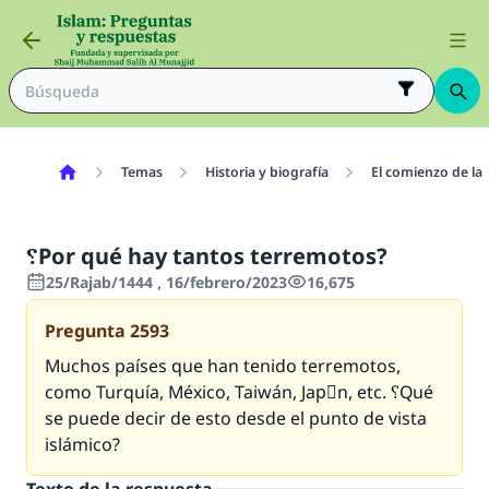
Temas
Historia y biografía
El comienzo de la 
؟Por qué hay tantos terremotos?
25/Rajab/1444 , 16/febrero/2023
16,675
Pregunta
2593
Muchos países que han tenido terremotos,
como Turquía, México, Taiwán, Japَn, etc. ؟Qué
se puede decir de esto desde el punto de vista
islámico?