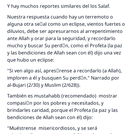
aquellos que lo realicen."
Y hay muchos reportes similares del los Salaf.
(MUSLIM, 1893)
Nuestra respuesta cuando hay un terremoto o
alguna otra seٌal como un eclipse, vientos fuertes o
diluvios, debe ser apresurarnos al arrepentimiento
Contribuir
ante Allah y orar para la seguridad, y recordarlo
mucho y buscar Su perdَn, como el Profeta (la paz
y las bendiciones de Allah sean con él) dijo una vez
que hubo un eclipse:
"Si ven algo así, apresْrense a recordarlo (a Allah),
imploren a él y busquen Su perdَn." Narrado por
al-Bujari (2/30) y Muslim (2/628)).
También es mustahabb (recomendado) mostrar
compasiَn por los pobres y necesitados, y
brindarles caridad, porque el Profeta (la paz y las
bendiciones de Allah sean con él) dijo:
"Muéstrense misericordiosos, y se será