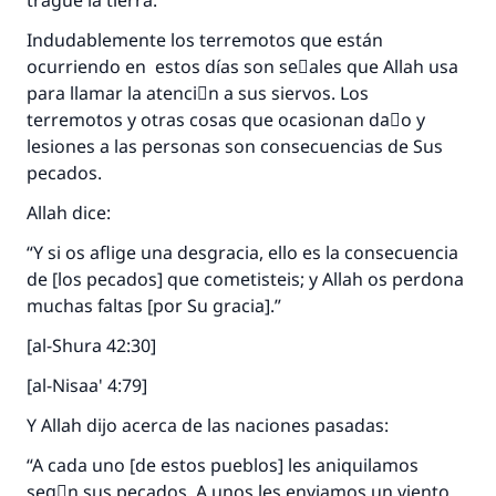
trague la tierra.
Indudablemente los terremotos que están
ocurriendo en estos días son seٌales que Allah usa
para llamar la atenciَn a sus siervos. Los
terremotos y otras cosas que ocasionan daٌo y
lesiones a las personas son consecuencias de Sus
pecados.
Allah dice:
“Y si os aflige una desgracia, ello es la consecuencia
de [los pecados] que cometisteis; y Allah os perdona
muchas faltas [por Su gracia].”
[al-Shura 42:30]
[al-Nisaa' 4:79]
Y Allah dijo acerca de las naciones pasadas:
“A cada uno [de estos pueblos] les aniquilamos
segْn sus pecados. A unos les enviamos un viento