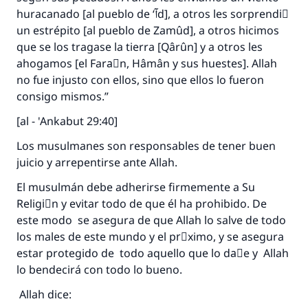
huracanado [al pueblo de ‘آd], a otros les sorprendiَ
un estrépito [al pueblo de Zamûd], a otros hicimos
que se los tragase la tierra [Qârûn] y a otros les
ahogamos [el Faraَn, Hâmân y sus huestes]. Allah
no fue injusto con ellos, sino que ellos lo fueron
consigo mismos.”
[al - 'Ankabut 29:40]
Los musulmanes son responsables de tener buen
juicio y arrepentirse ante Allah.
El musulmán debe adherirse firmemente a Su
Religiَn y evitar todo de que él ha prohibido. De
este modo se asegura de que Allah lo salve de todo
los males de este mundo y el prَximo, y se asegura
estar protegido de todo aquello que lo daٌe y Allah
lo bendecirá con todo lo bueno.
Allah dice: