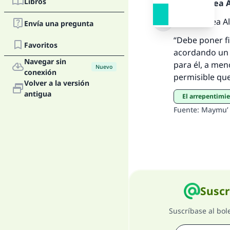
La 
Libros
Alabado sea Al
Alabado sea Al
Envía una pregunta
D
“Debe poner fi
Favoritos
acordando un t
Navegar sin
para él, a me
Nuevo
conexión
permisible que
Volver a la versión
antigua
El arrepentimi
Fuente
:
Maymu’ 
Suscr
Suscríbase al bol