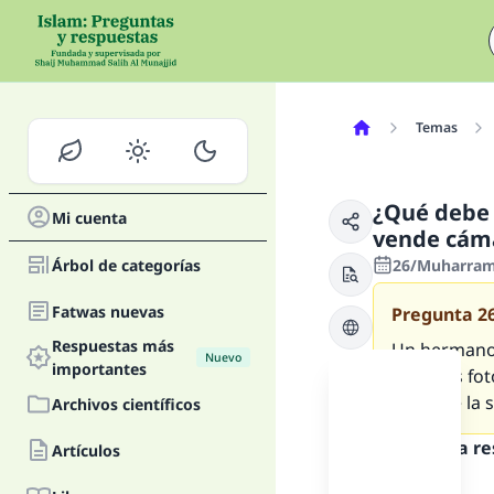
Temas
¿Qué debe 
Mi cuenta
vende cáma
Árbol de categorías
26/Muharram/
Fatwas nuevas
Pregunta
2
Respuestas más
Un hermano 
Nuevo
importantes
cámaras foto
parte de la
Archivos científicos
Texto de la r
Artículos