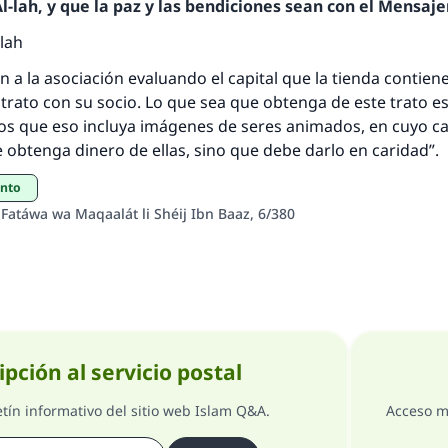
respuesta no. 110845 salvó un matrimo
-lah, y que la paz y las bendiciones sean con el Mensajer
lah
esde la Q hasta la A, su contribución ayuda a IslamQ
n a la asociación evaluando el capital que la tienda contiene
Profeta ﷺ dijo:
rato con su socio. Lo que sea que obtenga de este trato es
"Una persona que orienta a otros a hacer el bien obtendrá l
nos que eso incluya imágenes de seres animados, en cuyo c
misma recompensa que aquellos que lo realicen."
 obtenga dinero de ellas, sino que debe darlo en caridad”.
(MUSLIM, 1893)
ento
Fatáwa wa Maqaalát li Shéij Ibn Baaz, 6/380
Contribuir
ipción al servicio postal
etín informativo del sitio web Islam Q&A.
Acceso m