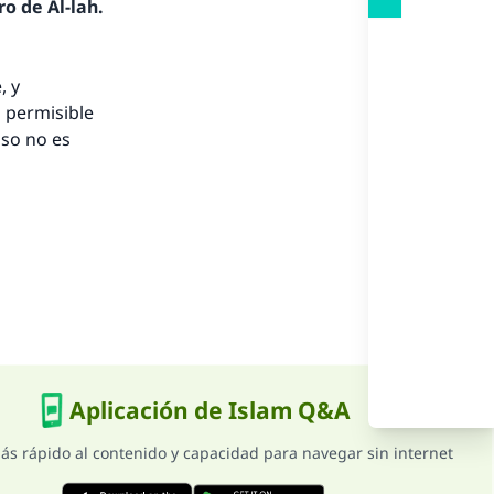
nio.
o de Al-lah.
A.
, y
 permisible
a
aso no es
Aplicación de Islam Q&A
ás rápido al contenido y capacidad para navegar sin internet