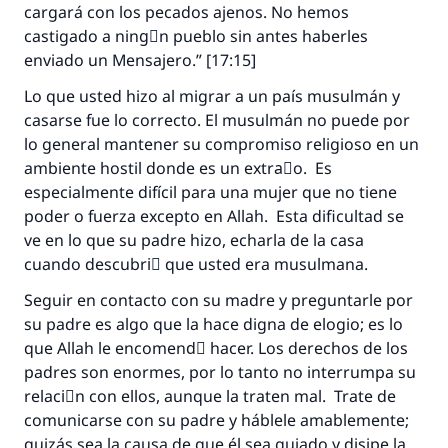
cargará con los pecados ajenos. No hemos
Profeta ﷺ dijo:
castigado a ningْn pueblo sin antes haberles
"Una persona que orienta a otros a hacer el
bien obtendrá la misma recompensa que
enviado un Mensajero.” [17:15]
aquellos que lo realicen."
Lo que usted hizo al migrar a un país musulmán y
(MUSLIM, 1893)
casarse fue lo correcto. El musulmán no puede por
lo general mantener su compromiso religioso en un
ambiente hostil donde es un extraٌo. Es
Contribuir
especialmente difícil para una mujer que no tiene
poder o fuerza excepto en Allah. Esta dificultad se
ve en lo que su padre hizo, echarla de la casa
cuando descubriَ que usted era musulmana.
Seguir en contacto con su madre y preguntarle por
su padre es algo que la hace digna de elogio; es lo
que Allah le encomendَ hacer. Los derechos de los
padres son enormes, por lo tanto no interrumpa su
relaciَn con ellos, aunque la traten mal. Trate de
comunicarse con su padre y háblele amablemente;
quizás sea la causa de que él sea guiado y disipe la