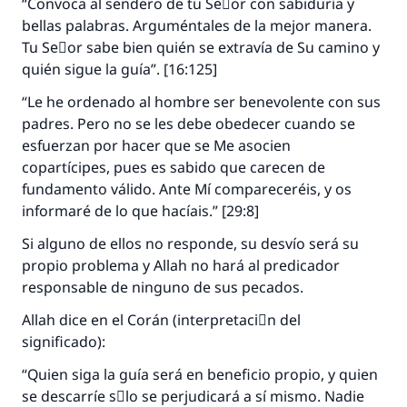
“Convoca al sendero de tu Seٌor con sabiduría y
bellas palabras. Arguméntales de la mejor manera.
Tu Seٌor sabe bien quién se extravía de Su camino y
quién sigue la guía”. [16:125]
“Le he ordenado al hombre ser benevolente con sus
padres. Pero no se les debe obedecer cuando se
esfuerzan por hacer que se Me asocien
copartícipes, pues es sabido que carecen de
fundamento válido. Ante Mí compareceréis, y os
informaré de lo que hacíais.” [29:8]
Si alguno de ellos no responde, su desvío será su
propio problema y Allah no hará al predicador
responsable de ninguno de sus pecados.
La respuesta no. 110845 salvó un
Allah dice en el Corán (interpretaciَn del
matrimonio.
significado):
Desde la Q hasta la A, su contribución ayuda a
“Quien siga la guía será en beneficio propio, y quien
IslamQA.
se descarríe sَlo se perjudicará a sí mismo. Nadie