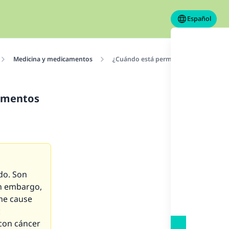
Español
Medicina y medicamentos
¿Cuándo está permitido para un médi
camentos
do. Son
in embargo,
 me cause
:
 con cáncer