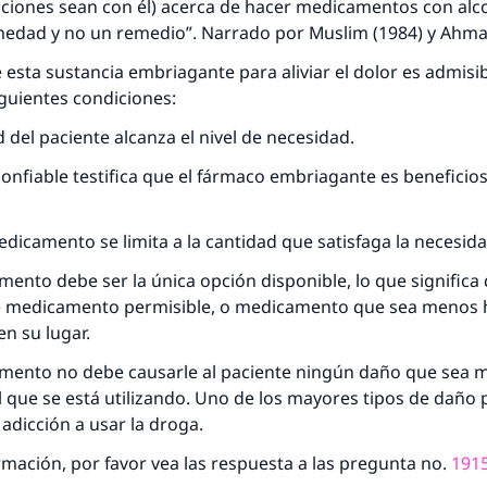
iciones sean con él) acerca de hacer medicamentos con alcoh
medad y no un remedio”. Narrado por Muslim (1984) y Ahma
e esta sustancia embriagante para aliviar el dolor es admisib
guientes condiciones:
d del paciente alcanza el nivel de necesidad.
onfiable testifica que el fármaco embriagante es beneficios
respuesta no. 110845 salvó un matrimo
medicamento se limita a la cantidad que satisfaga la necesida
esde la Q hasta la A, su contribución ayuda a IslamQ
mento debe ser la única opción disponible, lo que significa
Profeta ﷺ dijo:
e medicamento permisible, o medicamento que sea menos 
"Una persona que orienta a otros a hacer el bien obtendrá l
n su lugar.
misma recompensa que aquellos que lo realicen."
amento no debe causarle al paciente ningún daño que sea m
(MUSLIM, 1893)
l que se está utilizando. Uno de los mayores tipos de daño 
 adicción a usar la droga.
mación, por favor vea las respuesta a las pregunta no.
191
Contribuir