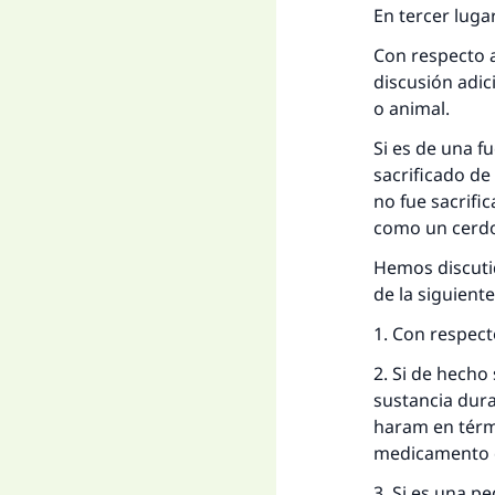
En tercer lugar
Con respecto a
discusión adic
o animal.
Si es de una f
sacrificado de
no fue sacrifi
como un cerd
Hemos discuti
de la siguient
1. Con respect
2. Si de hecho
sustancia dura
haram en térmi
medicamento q
3. Si es una 