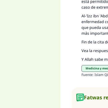
está permitido
caso de extre
Al-'Izz ibn 'A
enfermedad con
que pueda usar
más importante
Fin de la cita
Vea la respues
Y Allah sabe m
Medicina y m
Fuente
:
Islam Q
Fatwas r