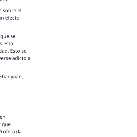
n sobre el
un efecto
 que se
s está
dad. Esto se
erse adicto a
n Ghadyaan,
sen
r que
rofeta (la