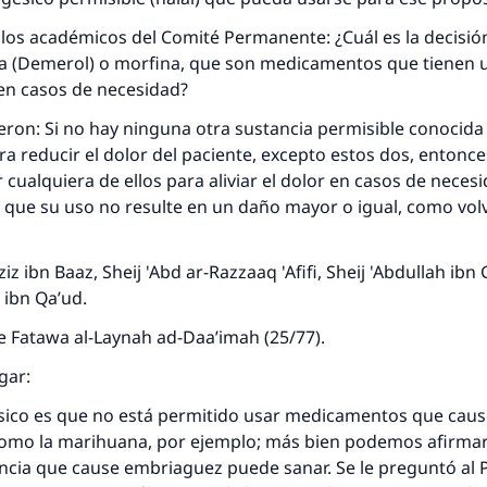
los académicos del Comité Permanente: ¿Cuál es la decisió
na (Demerol) o morfina, que son medicamentos que tienen 
en casos de necesidad?
eron: Si no hay ninguna otra sustancia permisible conocida
a reducir el dolor del paciente, excepto estos dos, entonce
 cualquiera de ellos para aliviar el dolor en casos de necesi
 que su uso no resulte en un daño mayor o igual, como volv
Aziz ibn Baaz, Sheij 'Abd ar-Razzaaq 'Afifi, Sheij 'Abdullah ib
 ibn Qa’ud.
 de Fatawa al-Laynah ad-Daa’imah (25/77).
gar:
básico es que no está permitido usar medicamentos que cau
omo la marihuana, por ejemplo; más bien podemos afirma
cia que cause embriaguez puede sanar. Se le preguntó al P