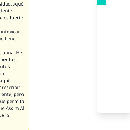
sidad, ¿qué
ciente
e es fuerte
ntoxicar.
ue tiene
latina. He
amentos.
entos
do
aquí.
prescribir
rente, pero
que permita
ue Assim Al
ue lo