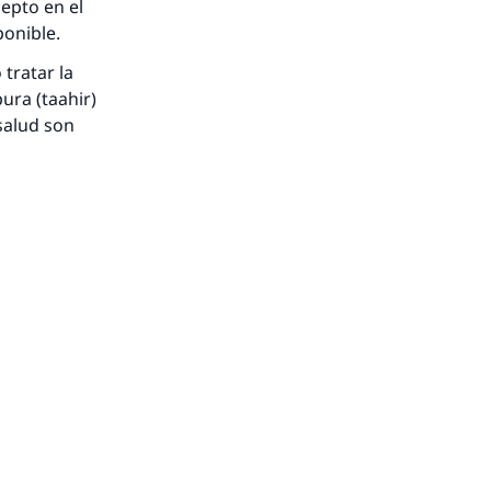
cepto en el
onible.
 tratar la
ura (taahir)
salud son