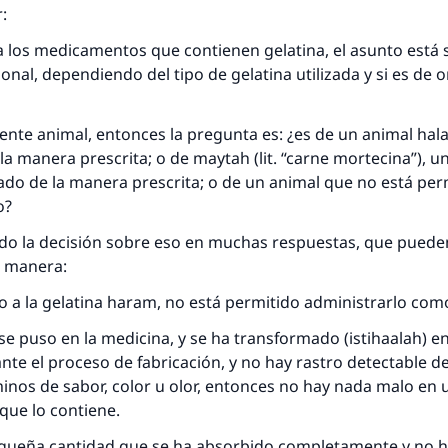
:
 los medicamentos que contienen gelatina, el asunto está 
ional, dependiendo del tipo de gelatina utilizada y si es de 
uente animal, entonces la pregunta es: ¿es de un animal hala
 la manera prescrita; o de maytah (lit. “carne mortecina”), 
cado de la manera prescrita; o de un animal que no está per
o?
do la decisión sobre eso en muchas respuestas, que puede
e manera:
o a la gelatina haram, no está permitido administrarlo com
 se puso en la medicina, y se ha transformado (istihaalah) e
nte el proceso de fabricación, y no hay rastro detectable de
nos de sabor, color u olor, entonces no hay nada malo en u
ue lo contiene.
pequeña cantidad que se ha absorbido completamente y no 