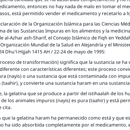
medicamento, entonces no hay nada de malo en tomar el m
asos, está permitido vender el medicamento y recetarlo a l
claración de la Organización Islámica para las Ciencias Mé
ema de las Sustancias Impuras en los alimentos y la medicina
de al-Azhar ash-Sharif, el Consejo Islámico de Fiqh en Yeddah
 Organización Mundial de la Salud en Alejandría y el Ministe
24 Dhu'l-Hijjah 1415 AH / 22-24 de mayo de 1995:
(proceso de transformación) significa que la sustancia se ha
diferente con características diferentes; este proceso conv
ura (nayis) o una sustancia que está contaminada con impu
 (taahir), y convierte una sustancia haram en una sustancia 
 la gelatina que se produce a partir del istihaalah de los hu
 de los animales impuros (nayis) es pura (taahir) y está per
 cita.
s que la gelatina haram ha permanecido como está y que e
no ha sido absorbida completamente por el medicamento, 