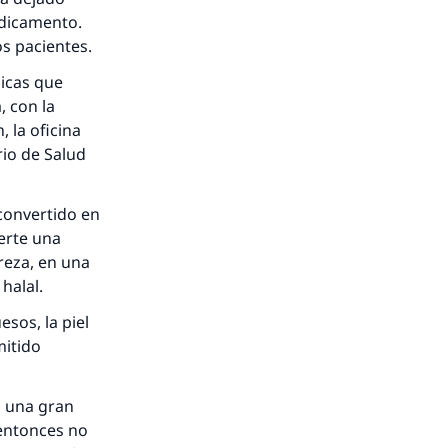
edicamento.
os pacientes.
dicas que
, con la
, la oficina
rio de Salud
 convertido en
ierte una
reza, en una
halal.
esos, la piel
mitido
s una gran
entonces no