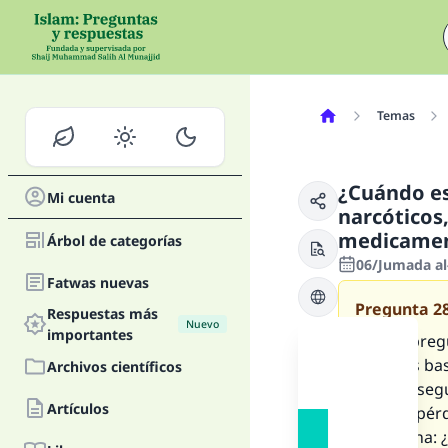
Temas
¿Cuándo es
Mi cuenta
narcóticos
medicamen
Árbol de categorías
06/Jumada al
Fatwas nuevas
Pregunta
2
Respuestas más
Nuevo
importantes
Quería preg
estudios ba
Archivos científicos
quería asegu
Artículos
daño ni pér
1) Morfina: 