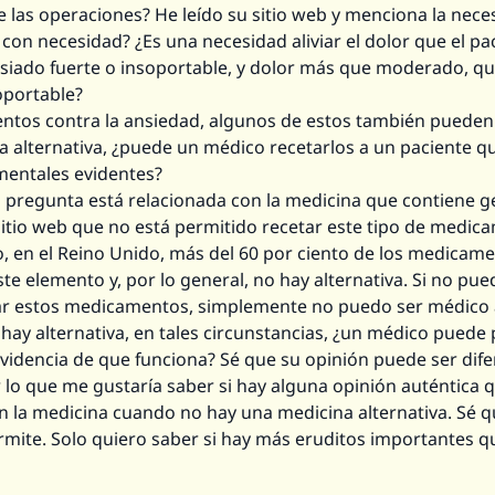
 las operaciones? He leído su sitio web y menciona la nece
 con necesidad? ¿Es una necesidad aliviar el dolor que el pa
siado fuerte o insoportable, y dolor más que moderado, qu
oportable?
ntos contra la ansiedad, algunos de estos también pueden i
a alternativa, ¿puede un médico recetarlos a un paciente q
entales evidentes?
a pregunta está relacionada con la medicina que contiene ge
sitio web que no está permitido recetar este tipo de medic
, en el Reino Unido, más del 60 por ciento de los medicam
te elemento y, por lo general, no hay alternativa. Si no pue
r estos medicamentos, simplemente no puedo ser médico 
 hay alternativa, en tales circunstancias, ¿un médico puede 
evidencia de que funciona? Sé que su opinión puede ser dife
r lo que me gustaría saber si hay alguna opinión auténtica 
en la medicina cuando no hay una medicina alternativa. Sé q
mite. Solo quiero saber si hay más eruditos importantes q