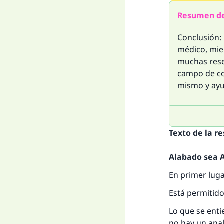
Resumen de
Conclusión:
médico, mie
muchas reser
campo de co
mismo y ayu
Texto de la r
Alabado sea Al
En primer luga
Está permitido
Lo que se enti
no hay un anal