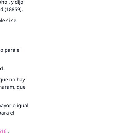
ol, y dijo:
d (18859).
le si se
o para el
nio.
d.
A.
 que no hay
haram, que
a
ayor o igual
para el
516
.