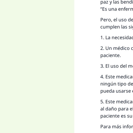
paz y las bend
“Es una enfer
Pero, el uso d
cumplen las si
1. La necesida
2. Un médico c
paciente.
La 
3. El uso del 
D
4. Este medica
ningún tipo d
pueda usarse e
5. Este medic
al daño para e
paciente es su
Para más infor