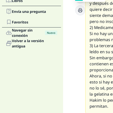
Libros
y después de
quiere decir
Envía una pregunta
siente dema
pero no ins
Favoritos
2) Medicame
Navegar sin
Si no hay un
Nuevo
conexión
problemas m
Volver a la versión
3) La tercer
antigua
leído en su 
Sin embargo
contienen es
proporciona
Ahora, si no
esto si hay 
no lo sé, po
la gelatina 
Hakim lo per
permitan.