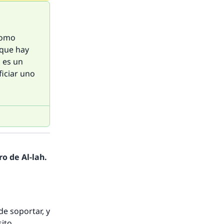
como
 que hay
a es un
iciar uno
o de Al-lah.
de soportar, y
ito.