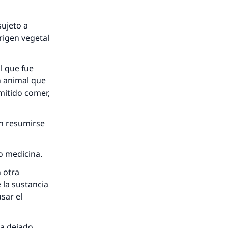
sujeto a
origen vegetal
l que fue
un animal que
mitido comer,
n resumirse
o medicina.
n otra
 la sustancia
sar el
ha dejado