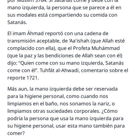
por Muslim 3764. Si Satanás come y bebe con la
mano izquierda, la persona que se parece a él en
sus modales está compartiendo su comida con
Satanás.
La respuesta no. 110845 salvó un
El imam Áhmad reportó con una cadena de
transmisión aceptable, de ‘Aa'ishah (que Allah esté
matrimonio.
complacido con ella), que el Profeta Muhámmad
(que la paz y las bendiciones de Allah sean con él)
Desde la Q hasta la A, su contribución ayuda a
IslamQA.
dijo: “Quien come con su mano izquierda, Satanás
come con él”. Tuhfát al-Ahwadi, comentario sobre el
Profeta ﷺ dijo:
reporte 1721.
"Una persona que orienta a otros a hacer el
bien obtendrá la misma recompensa que
Más aun, la mano izquierda debe ser reservada
aquellos que lo realicen."
para la higiene personal, como cuando nos
limpiamos en el baño, nos sonamos la nariz, o
(MUSLIM, 1893)
limpiamos otras suciedades corporales. ¿Cómo
podría la persona que usa la mano izquierda para
su higiene personal, usar esta mano también para
Contribuir
comer?