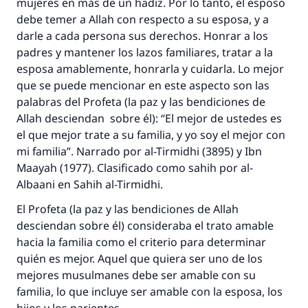
mujeres en más de un hadiz. Por lo tanto, el esposo
debe temer a Allah con respecto a su esposa, y a
darle a cada persona sus derechos. Honrar a los
padres y mantener los lazos familiares, tratar a la
esposa amablemente, honrarla y cuidarla. Lo mejor
que se puede mencionar en este aspecto son las
palabras del Profeta (la paz y las bendiciones de
Allah desciendan sobre él): “El mejor de ustedes es
La respuesta no. 110845 salvó un
el que mejor trate a su familia, y yo soy el mejor con
matrimonio.
mi familia”. Narrado por al-Tirmidhi (3895) y Ibn
Maayah (1977). Clasificado como sahih por al-
Desde la Q hasta la A, su contribución ayuda a
Albaani en Sahih al-Tirmidhi.
IslamQA.
El Profeta (la paz y las bendiciones de Allah
Profeta ﷺ dijo:
desciendan sobre él) consideraba el trato amable
"Una persona que orienta a otros a hacer el
hacia la familia como el criterio para determinar
bien obtendrá la misma recompensa que
quién es mejor. Aquel que quiera ser uno de los
aquellos que lo realicen."
mejores musulmanes debe ser amable con su
(MUSLIM, 1893)
familia, lo que incluye ser amable con la esposa, los