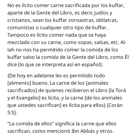
No es lícito comer carne sacrificada por los
kuffar
,
aparte de la Gente del Libro, es decir, judíos y
cristianos, sean los
kuffar
zoroastras, idólatras,
comunistas o cualquier otro tipo de
kuffar
.
Tampoco es lícito comer nada que se haya
mezclado con su carne, como sopas, salsas, etc. Al-
lah no nos ha permitido comer la comida de los
kuffar
salvo la comida de la Gente del Libro, como Él
dice (lo que se interpreta así en español):
{De hoy en adelante les es permitido todo
[alimento] bueno. La carne de los [animales
sacrificados] de quienes recibieron el Libro [la Torá
y el Evangelio] es lícita, y la carne [de los animales
que ustedes sacrifican] es lícita para ellos} [Corán
La respuesta no. 110845 salvó un
5:5].
matrimonio.
“La comida de ellos” significa la carne que ellos
sacrifican, como mencionó Ibn Abbás y otros.
Desde la Q hasta la A, su contribución ayuda a