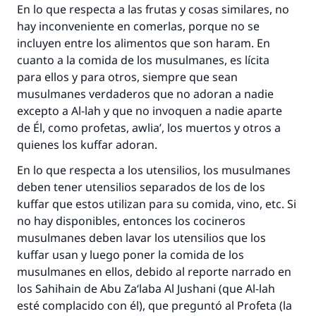
IslamQA.
En lo que respecta a las frutas y cosas similares, no
hay inconveniente en comerlas, porque no se
Profeta ﷺ dijo:
incluyen entre los alimentos que son
haram
. En
"Una persona que orienta a otros a hacer el
cuanto a la comida de los musulmanes, es lícita
bien obtendrá la misma recompensa que
aquellos que lo realicen."
para ellos y para otros, siempre que sean
musulmanes verdaderos que no adoran a nadie
(MUSLIM, 1893)
excepto a Al-lah y que no invoquen a nadie aparte
de Él, como profetas,
awlia’
, los muertos y otros a
quienes los
kuffar
adoran.
Contribuir
En lo que respecta a los utensilios, los musulmanes
deben tener utensilios separados de los de los
kuffar
que estos utilizan para su comida, vino, etc. Si
no hay disponibles, entonces los cocineros
musulmanes deben lavar los utensilios que los
kuffar
usan y luego poner la comida de los
musulmanes en ellos, debido al reporte narrado en
los
Sahihain
de Abu Za‘laba Al Jushani (que Al-lah
esté complacido con él), que preguntó al Profeta (la