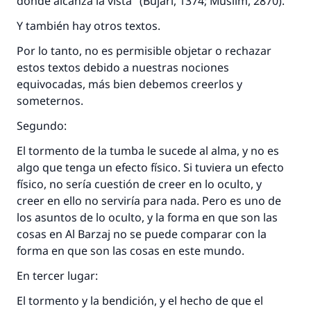
donde alcanza la vista" (Bujari, 1374; Muslim, 2870).
Desde la Q hasta la A, su contribución ayuda a
Y también hay otros textos.
IslamQA.
Por lo tanto, no es permisible objetar o rechazar
Profeta ﷺ dijo:
estos textos debido a nuestras nociones
"Una persona que orienta a otros a hacer el
equivocadas, más bien debemos creerlos y
bien obtendrá la misma recompensa que
aquellos que lo realicen."
someternos.
Segundo:
(MUSLIM, 1893)
El tormento de la tumba le sucede al alma, y no es
algo que tenga un efecto físico. Si tuviera un efecto
Contribuir
físico, no sería cuestión de creer en lo oculto, y
creer en ello no serviría para nada. Pero es uno de
los asuntos de lo oculto, y la forma en que son las
cosas en
Al Barzaj
no se puede comparar con la
forma en que son las cosas en este mundo.
En tercer lugar:
El tormento y la bendición, y el hecho de que el