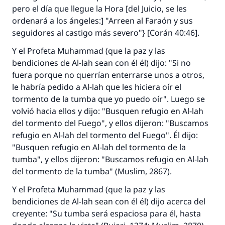
pero el día que llegue la Hora [del Juicio, se les
ordenará a los ángeles:] "Arreen al Faraón y sus
seguidores al castigo más severo"} [Corán 40:46].
Y el Profeta Muhammad (que la paz y las
bendiciones de Al-lah sean con él él) dijo: "Si no
fuera porque no querrían enterrarse unos a otros,
le habría pedido a Al-lah que les hiciera oír el
tormento de la tumba que yo puedo oír". Luego se
volvió hacia ellos y dijo: "Busquen refugio en Al-lah
del tormento del Fuego", y ellos dijeron: "Buscamos
refugio en Al-lah del tormento del Fuego". Él dijo:
"Busquen refugio en Al-lah del tormento de la
tumba", y ellos dijeron: "Buscamos refugio en Al-lah
del tormento de la tumba" (Muslim, 2867).
Y el Profeta Muhammad (que la paz y las
La respuesta no. 110845 salvó un
bendiciones de Al-lah sean con él él) dijo acerca del
matrimonio.
creyente: "Su tumba será espaciosa para él, hasta