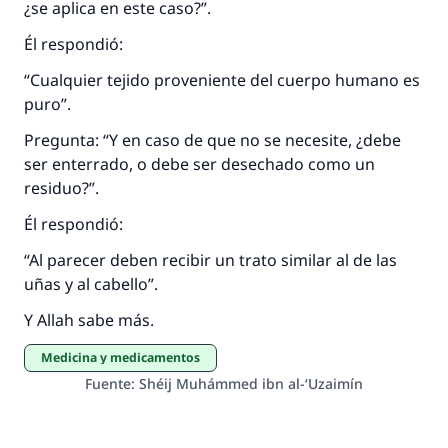
¿se aplica en este caso?”.
Desde la Q hasta la A, su contribución ayuda a
IslamQA.
Él respondió:
Profeta ﷺ dijo:
“Cualquier tejido proveniente del cuerpo humano es
"Una persona que orienta a otros a hacer el
puro”.
bien obtendrá la misma recompensa que
aquellos que lo realicen."
Pregunta: “Y en caso de que no se necesite, ¿debe
ser enterrado, o debe ser desechado como un
(MUSLIM, 1893)
residuo?”.
Él respondió:
Contribuir
“Al parecer deben recibir un trato similar al de las
uñas y al cabello”.
Y Allah sabe más.
Medicina y medicamentos
Fuente
:
Shéij Muhámmed ibn al-‘Uzaimín