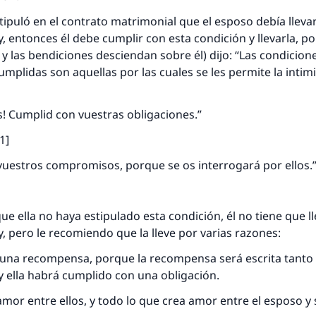
stipuló en el contrato matrimonial que el esposo debía lleva
yy, entonces él debe cumplir con esta condición y llevarla, p
z y las bendiciones desciendan sobre él) dijo: “Las condicio
mplidas son aquellas por las cuales se les permite la intimi
s! Cumplid con vuestras obligaciones.”
:1]
respuesta no. 110845 salvó un matrimo
vuestros compromisos, porque se os interrogará por ellos.
esde la Q hasta la A, su contribución ayuda a IslamQ
Profeta ﷺ dijo:
que ella no haya estipulado esta condición, él no tiene que l
"Una persona que orienta a otros a hacer el bien obtendrá l
yy, pero le recomiendo que la lleve por varias razones:
misma recompensa que aquellos que lo realicen."
 una recompensa, porque la recompensa será escrita tanto 
(MUSLIM, 1893)
y ella habrá cumplido con una obligación.
amor entre ellos, y todo lo que crea amor entre el esposo y
Contribuir