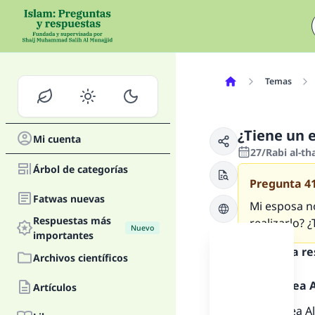
Temas
¿Tiene un 
Mi cuenta
27/Rabi al-t
Árbol de categorías
Pregunta
4
Fatwas nuevas
Mi esposa no
Respuestas más
realizarlo?
Nuevo
importantes
Texto de la r
Archivos científicos
Alabado sea Al
Artículos
Alabado sea Al