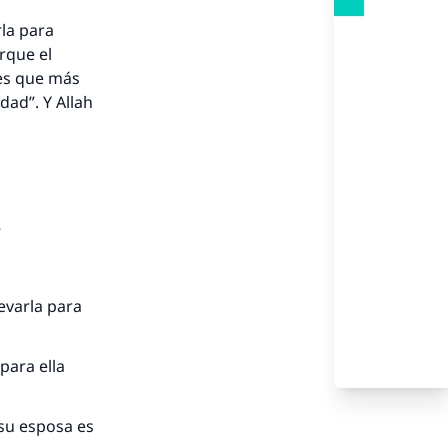
rla para
orque el
nes que más
dad”. Y Allah
nio.
”
A.
levarla para
a
para ella
 su esposa es