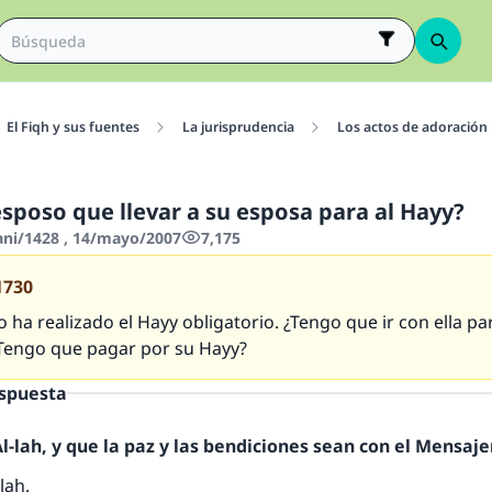
El Fiqh y sus fuentes
La jurisprudencia
Los actos de adoración
esposo que llevar a su esposa para al Hayy?
hani/1428 , 14/mayo/2007
7,175
1730
 ha realizado el Hayy obligatorio. ¿Tengo que ir con ella pa
 ¿Tengo que pagar por su Hayy?
espuesta
-lah, y que la paz y las bendiciones sean con el Mensajer
lah.