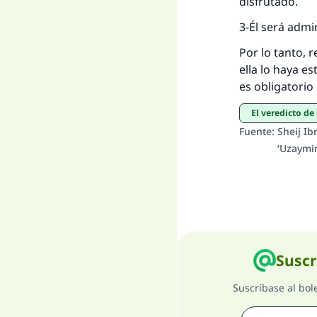
disfrutado.
3-Él será admi
Por lo tanto, 
ella lo haya es
es obligatorio 
El veredicto d
Fuente
:
Sheij Ib
‘Uzaymi
Suscr
Suscríbase al bol