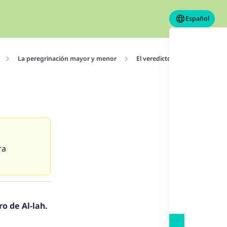
Español
La peregrinación mayor y menor
El veredicto de la peregrinac
ra
o de Al-lah.