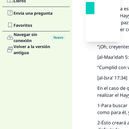
Libros
Si la esposa e
Envía una pregunta
realizar el Ha
Profeta (la pa
Favoritos
merecen ser cu
Navegar sin
dice:
Nuevo
conexión
“¡Oh, creyente
Volver a la versión
antigua
[al-Maa'idah 5
La 
“Cumplid con 
D
[al-Isra’ 17:34]
En el caso de 
realizar el Ha
1-Para buscar
como para él, 
2-Ésto creará 