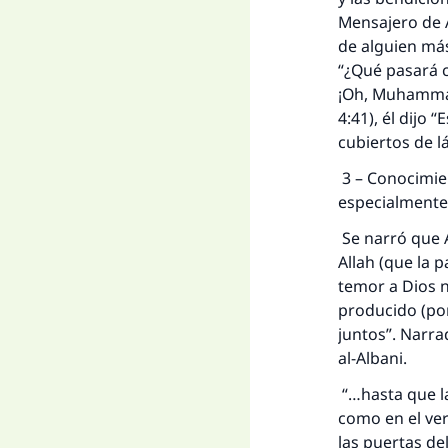
Mensajero de Al
de alguien más
“¿Qué pasará 
¡Oh, Muhammad!
4:41), él dijo 
cubiertos de l
3 – Conocimie
especialmente
Se narró que A
Allah (que la 
temor a Dios n
producido (por
juntos”. Narra
al-Albani.
“…hasta que la
como en el vers
las puertas de