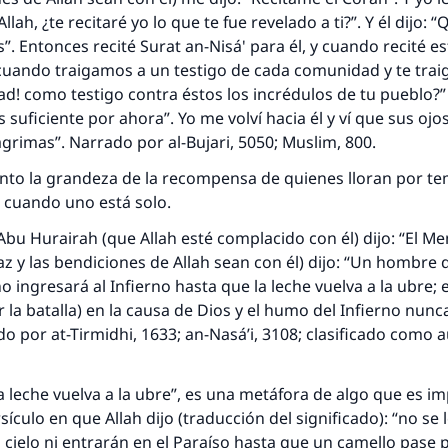
lah, ¿te recitaré yo lo que te fue revelado a ti?”. Y él dijo: “
”. Entonces recité Surat an-Nisá' para él, y cuando recité es
cuando traigamos a un testigo de cada comunidad y te trai
 como testigo contra éstos los incrédulos de tu pueblo?” 
“Es suficiente por ahora”. Yo me volví hacia él y ví que sus oj
ágrimas”. Narrado por al-Bujari, 5050; Muslim, 800.
nto la grandeza de la recompensa de quienes lloran por te
 cuando uno está solo.
bu Hurairah (que Allah esté complacido con él) dijo: “El M
paz y las bendiciones de Allah sean con él) dijo: “Un hombre 
o ingresará al Infierno hasta que la leche vuelva a la ubre; 
 la batalla) en la causa de Dios y el humo del Infierno nunca
do por at-Tirmidhi, 1633; an-Nasá’i, 3108; clasificado como 
 leche vuelva a la ubre”, es una metáfora de algo que es im
ículo en que Allah dijo (traducción del significado): “no se 
l cielo ni entrarán en el Paraíso hasta que un camello pase p