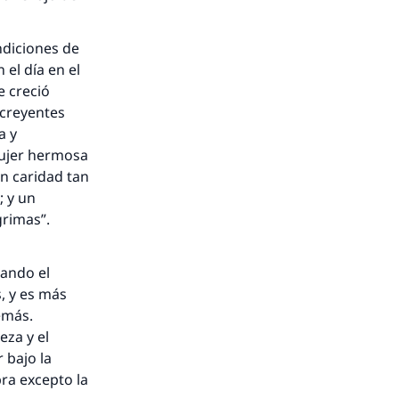
ndiciones de
 el día en el
e creció
 creyentes
a y
mujer hermosa
en caridad tan
 y un
grimas”.
uando el
nio.
, y es más
emás.
A.
eza y el
 bajo la
ra excepto la
a