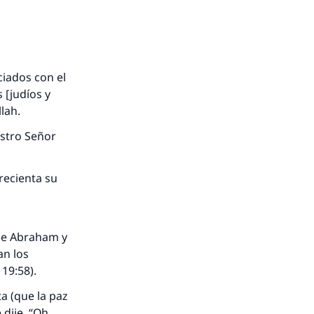
ciados con el
 [judíos y
lah.
estro Señor
crecienta su
de Abraham y
an los
19:58).
ta (que la paz
 dije, “Oh,