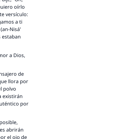
Quiero oírlo
te versículo:
gamos a ti
(an-Nisá'
os estaban
mor a Dios,
ensajero de
que llora por
el polvo
 existirán
auténtico por
posible,
les abrirán
or el ojo de