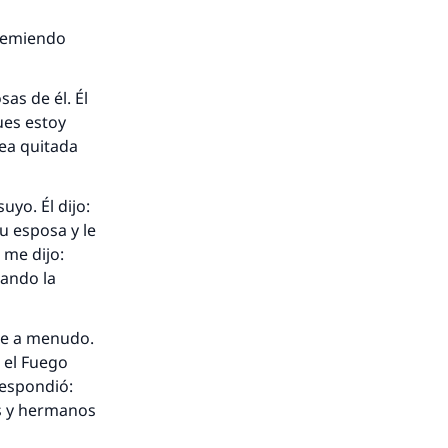
 temiendo
as de él. Él
ues estoy
sea quitada
yo. Él dijo:
u esposa y le
 me dijo:
uando la
se a menudo.
i el Fuego
respondió:
s y hermanos