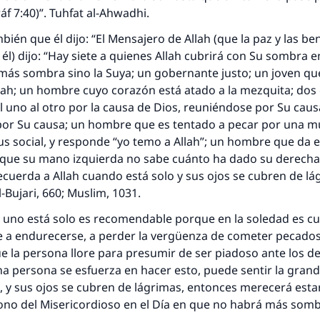
’ráf 7:40)”. Tuhfat al-Ahwadhi.
bién que él dijo: “El Mensajero de Allah (que la paz y las be
él) dijo: “Hay siete a quienes Allah cubrirá con Su sombra en
más sombra sino la Suya; un gobernante justo; un joven qu
lah; un hombre cuyo corazón está atado a la mezquita; dos
 uno al otro por la causa de Dios, reuniéndose por Su caus
or Su causa; un hombre que es tentado a pecar por una 
tus social, y responde “yo temo a Allah”; un hombre que da 
que su mano izquierda no sabe cuánto ha dado su derecha;
uerda a Allah cuando está solo y sus ojos se cubren de lá
-Bujari, 660; Muslim, 1031.
 uno está solo es recomendable porque en la soledad es c
respuesta no. 110845 salvó un matrimo
e a endurecerse, a perder la vergüenza de cometer pecados
 la persona llore para presumir de ser piadoso ante los d
esde la Q hasta la A, su contribución ayuda a IslamQ
na persona se esfuerza en hacer esto, puede sentir la grand
, y sus ojos se cubren de lágrimas, entonces merecerá estar
Profeta ﷺ dijo:
ono del Misericordioso en el Día en que no habrá más somb
"Una persona que orienta a otros a hacer el bien obtendrá l