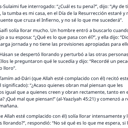
Sulaimi fue interrogado: “¿Cuál es tu pena?”, dijo: “¡Ay de t
, la tumba es mi casa, en el Día de la Resurrección estaré y
puente que cruza el Infierno, y no sé lo que me sucederá”.
aifi solía llorar mucho. Un hombre entró a buscarlo cuand
ijo a su esposa: “¿Qué es lo que pasa con él?”, y ella dijo: “D
arga jornada y no tiene las provisiones apropiadas para ell
ásan se despertó llorando y perturbó a las otras personas
 Ellos le preguntaron qué le sucedía y dijo: “Recordé un pec
 lloro”.
amím ad-Dári (que Allah esté complacido con él) recitó est
l significado): “¿Acaso quienes obran mal piensan que les
 igual que a quienes creen y obran rectamente, tanto en e
a? ¡Qué mal que piensan!” (al-Yaazíyah 45:21) y comenzó a re
a mañana.
 Allah esté complacido con él) solía llorar intensamente y l
s llorando?”, respondió: “No sé qué es lo que me espera, si 