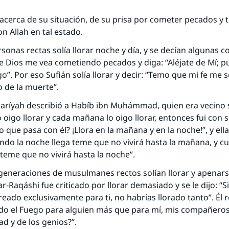
misma recompensa que aquellos que lo realicen."
acerca de su situación, de su prisa por cometer pecados y
(MUSLIM, 1893)
n Allah en tal estado.
sonas rectas solía llorar noche y día, y se decían algunas cos
Contribuir
e Dios me vea cometiendo pecados y diga: “Aléjate de Mí; p
o”. Por eso Sufián solía llorar y decir: “Temo que mi fe me 
 de la muerte”.
karíyah describió a Habíb ibn Muhámmad, quien era vecino su
 oigo llorar y cada mañana lo oigo llorar, entonces fui con s
lo que pasa con él? ¡Llora en la mañana y en la noche!”, y ella
ando la noche llega teme que no vivirá hasta la mañana, y c
teme que no vivirá hasta la noche”.
generaciones de musulmanes rectos solían llorar y apenar
r-Raqáshi fue criticado por llorar demasiado y se le dijo: “S
reado exclusivamente para ti, no habrías llorado tanto”. Él 
ado el Fuego para alguien más que para mí, mis compañero
d y de los genios?”.