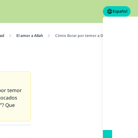
Español
dad
El amor a Allah
Cómo llorar por temor a Dios
por temor
 tocados
h”? Que