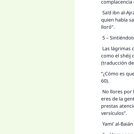
complacencia o
Sa’d ibn al-Aj
quien había sa
lloró”.
5 – Sintiéndot
Las lágrimas d
como el shéij d
(traducción del
“¿Cómo es que 
60).
No llores por 
eres de la gen
prestas atenci
versículos”.
Yami’ al-Baián 