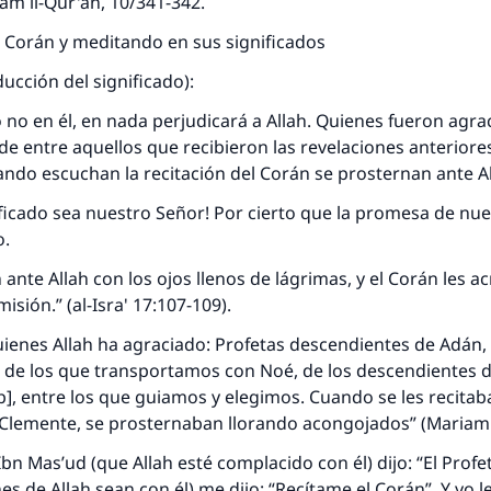
kám il-Qur'án, 10/341-342.
 Corán y meditando en sus significados
ducción del significado):
 o no en él, en nada perjudicará a Allah. Quienes fueron agra
e entre aquellos que recibieron las revelaciones anteriores
uando escuchan la recitación del Corán se prosternan ante Al
ificado sea nuestro Señor! Por cierto que la promesa de nu
o.
ante Allah con los ojos llenos de lágrimas, y el Corán les a
sión.” (al-Isra' 17:107-109).
uienes Allah ha agraciado: Profetas descendientes de Adán,
 de los que transportamos con Noé, de los descendientes 
ob], entre los que guiamos y elegimos. Cuando se les recitab
 Clemente, se prosternaban llorando acongojados” (Mariam 
bn Mas’ud (que Allah esté complacido con él) dijo: “El Profe
es de Allah sean con él) me dijo: “Recítame el Corán”. Y yo le