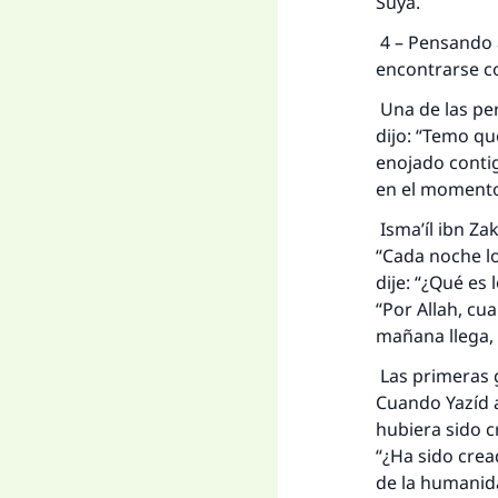
Suya.
4 – Pensando 
encontrarse co
Una de las per
dijo: “Temo qu
enojado contig
en el momento
Isma’íl ibn Za
“Cada noche lo
dije: “¿Qué es 
“Por Allah, cu
mañana llega, 
Las primeras 
Cuando Yazíd a
hubiera sido c
“¿Ha sido cre
de la humanida