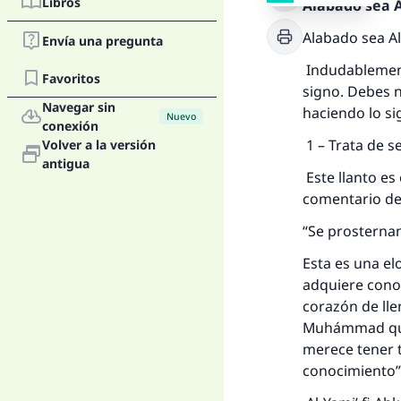
Libros
Alabado sea Al
Alabado sea Al
Envía una pregunta
Indudablement
Favoritos
signo. Debes 
Navegar sin
haciendo lo si
Nuevo
conexión
1 – Trata de se
Volver a la versión
antigua
Este llanto es
comentario del
“Se prosternan 
Esta es una el
adquiere conoc
corazón de ll
Muhámmad que a
merece tener t
conocimiento”;