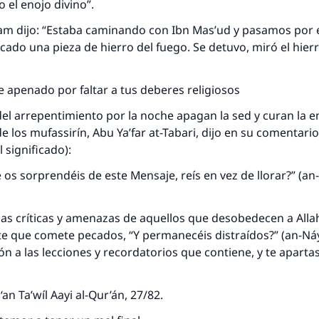
 el enojo divino”.
ram dijo: “Estaba caminando con Ibn Mas’ud y pasamos por e
cado una pieza de hierro del fuego. Se detuvo, miró el hier
e apenado por faltar a tus deberes religiosos
el arrepentimiento por la noche apagan la sed y curan la 
e los mufassirín, Abu Ya’far at-Tabari, dijo en su comentario
 significado):
os sorprendéis de este Mensaje, reís en vez de llorar?” (a
las críticas y amenazas de aquellos que desobedecen a Alla
te que comete pecados, “Y permanecéis distraídos?” (an-Ná
ón a las lecciones y recordatorios que contiene, y te aparta
‘an Ta’wíl Aayi al-Qur’án, 27/82.