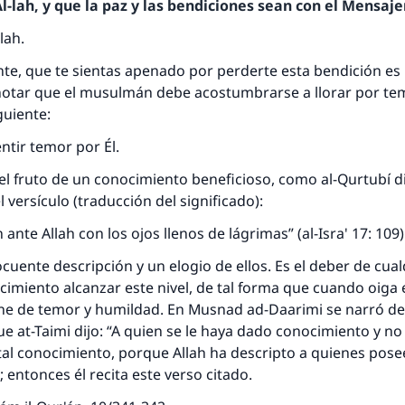
-lah, y que la paz y las bendiciones sean con el Mensajer
lah.
e, que te sientas apenado por perderte esta bendición e
notar que el musulmán debe acostumbrarse a llorar por tem
guiente:
ntir temor por Él.
 el fruto de un conocimiento beneficioso, como al-Qurtubí d
 versículo (traducción del significado):
ante Allah con los ojos llenos de lágrimas” (al-Isra' 17: 109)
ocuente descripción y un elogio de ellos. Es el deber de cua
imiento alcanzar este nivel, de tal forma que cuando oiga 
ene de temor y humildad. En Musnad ad-Daarimi se narró d
t-Taimi dijo: “A quien se le haya dado conocimiento y no 
al conocimiento, porque Allah ha descripto a quienes pose
 entonces él recita este verso citado.