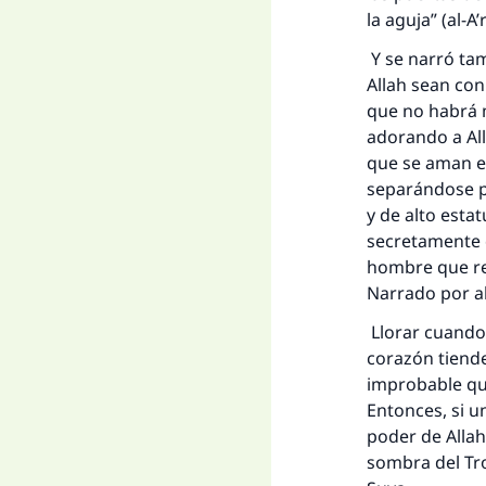
la aguja” (al-A
Y se narró tam
Allah sean con 
que no habrá 
adorando a Al
que se aman el
separándose p
y de alto esta
secretamente 
hombre que rec
Narrado por al
Llorar cuando
La 
corazón tiend
improbable que
D
Entonces, si u
poder de Allah
sombra del Tr