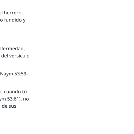
l herrero,
ro fundido y
enfermedad,
 del versículo
n-Naym 53:59-
h, cuando tú
ym 53:61), no
s de sus