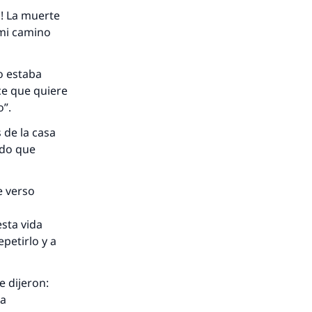
i! La muerte
 mi camino
o estaba
ice que quiere
o”.
 de la casa
ado que
e verso
sta vida
petirlo y a
e dijeron:
la