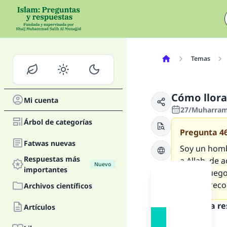
Temas
Cómo llora
Mi cuenta
27/Muharram/
Árbol de categorías
Pregunta
4
Fatwas nuevas
Soy un homb
Respuestas más
a Allah, de 
Nuevo
importantes
por el Fuego
Allah le rec
Archivos científicos
Texto de la r
Artículos