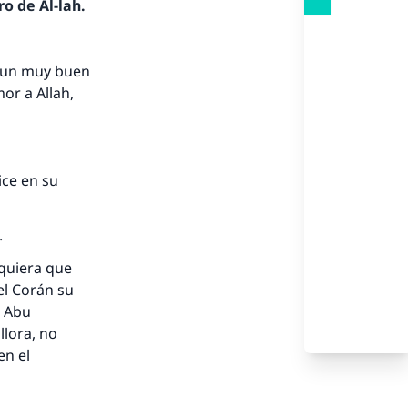
o de Al-lah.
s un muy buen
or a Allah,
ice en su
.
lquiera que
el Corán su
e Abu
llora, no
en el