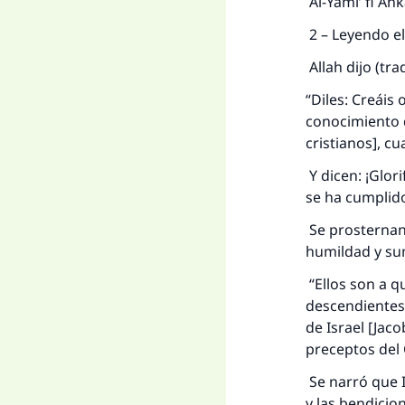
Al-Yami’ fi Ah
2 – Leyendo el
Allah dijo (tra
“Diles: Creáis
conocimiento d
cristianos], c
Y dicen: ¡Glor
se ha cumplid
Se prosternan 
humildad y sumi
“Ellos son a q
descendientes
de Israel [Jac
preceptos del
Se narró que I
y las bendicion