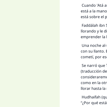
Cuando 'Atá as-
está a la mano
está sobre el 
Faddálah ibn S
llorando y le d
emprender la l
Una noche al-H
con su llanto.
cometí, por eso
Se narró que T
(traducción de
consideraremos
como en la otr
llorar hasta l
Hudhaifah (que
“¿Por qué está