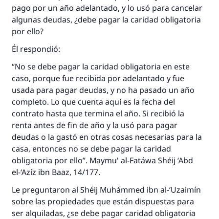
pago por un año adelantado, y lo usó para cancelar
algunas deudas, ¿debe pagar la caridad obligatoria
por ello?
Él respondió:
La respuesta no. 110845 salvó un
“No se debe pagar la caridad obligatoria en este
caso, porque fue recibida por adelantado y fue
matrimonio.
usada para pagar deudas, y no ha pasado un año
completo. Lo que cuenta aquí es la fecha del
Desde la Q hasta la A, su contribución ayuda a
contrato hasta que termina el año. Si recibió la
IslamQA.
renta antes de fin de año y la usó para pagar
Profeta ﷺ dijo:
deudas o la gastó en otras cosas necesarias para la
"Una persona que orienta a otros a hacer el
casa, entonces no se debe pagar la caridad
bien obtendrá la misma recompensa que
obligatoria por ello”. Maymu' al-Fatáwa Shéij ‘Abd
aquellos que lo realicen."
el-‘Azíz ibn Baaz, 14/177.
(MUSLIM, 1893)
Le preguntaron al Shéij Muhámmed ibn al-‘Uzaimín
sobre las propiedades que están dispuestas para
ser alquiladas, ¿se debe pagar caridad obligatoria
Contribuir