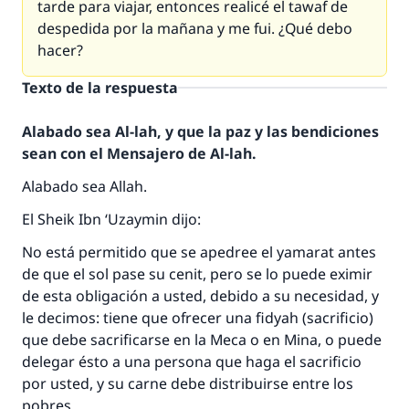
tarde para viajar, entonces realicé el tawaf de
despedida por la mañana y me fui. ¿Qué debo
hacer?
Texto de la respuesta
Alabado sea Al-lah, y que la paz y las bendiciones
sean con el Mensajero de Al-lah.
Alabado sea Allah.
La respuesta no. 110845 salvó un
El Sheik Ibn ‘Uzaymin dijo:
matrimonio.
No está permitido que se apedree el yamarat antes
de que el sol pase su cenit, pero se lo puede eximir
Desde la Q hasta la A, su contribución ayuda a
IslamQA.
de esta obligación a usted, debido a su necesidad, y
le decimos: tiene que ofrecer una fidyah (sacrificio)
Profeta ﷺ dijo:
que debe sacrificarse en la Meca o en Mina, o puede
"Una persona que orienta a otros a hacer el
delegar ésto a una persona que haga el sacrificio
bien obtendrá la misma recompensa que
por usted, y su carne debe distribuirse entre los
aquellos que lo realicen."
pobres.