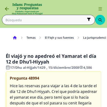
Temas
El Fiqh y sus fuentes
La jurisprudenci
Él viajó y no apedreó el Yamarat el día
12 de Dhu’l-Hiyyah
17/Dhu al-Hijjah/1429 , 15/diciembre/2008
4,586
Pregunta
48994
Hice las reservas para viajar a las 4 de la tarde el
día 12 de Dhu’l-Hiyyah. Creí que podría apedrear
el yamarat ese día, pero temí que si lo hacía
después de que el sol pasara su cenit llegaría