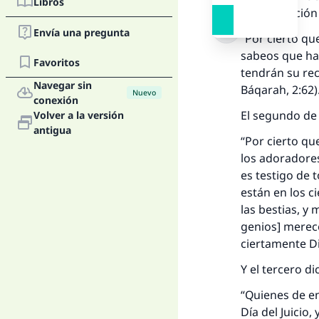
Libros
es (traducción
Envía una pregunta
“Por cierto que
sabeos que hay
Favoritos
tendrán su rec
Navegar sin
Báqarah, 2:62)
Nuevo
conexión
El segundo de 
Volver a la versión
antigua
“Por cierto que
los adoradores
es testigo de 
están en los ci
las bestias, 
genios] merece
ciertamente Di
Y el tercero di
“Quienes de ent
Día del Juicio,