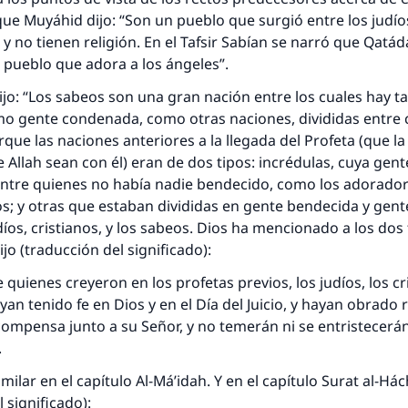
que Muyáhid dijo: “Son un pueblo que surgió entre los judío
 y no tienen religión. En el Tafsir Sabían se narró que Qatáda
 pueblo que adora a los ángeles”.
ijo: “Los sabeos son una gran nación entre los cuales hay t
o gente condenada, como otras naciones, divididas entre 
que las naciones anteriores a la llegada del Profeta (que la 
 Allah sean con él) eran de dos tipos: incrédulas, cuya gent
ntre quienes no había nadie bendecido, como los adorador
os; y otras que estaban divididas en gente bendecida y gen
udíos, cristianos, y los sabeos. Dios ha mencionado a los dos
ijo (traducción del significado):
 quienes creyeron en los profetas previos, los judíos, los cr
an tenido fe en Dios y en el Día del Juicio, y hayan obrado
ompensa junto a su Señor, y no temerán ni se entristecerán”
.
similar en el capítulo Al-Má’idah. Y en el capítulo Surat al-Hác
l significado):