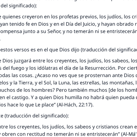
 del significado):
 quienes creyeron en los profetas previos, los judíos, los cr
an tenido fe en Dios y en el Día del Juicio, y hayan obrado
ompensa junto a su Señor, y no temerán ni se entristecerán”
.
estos versos es en el que Dios dijo (traducción del signific
 Dios juzgará entre los creyentes, los judíos, los sabeos, los
 del fuego y los idólatras el día de la Resurrección. Por cie
todas las cosas. ¿Acaso no ves que se prosternan ante Dios
elos y la Tierra, y el Sol, la Luna, las estrellas, las montañas, 
y muchos de los hombres? Pero también muchos [de los hom
n el castigo. Y a quien Dios humilla no habrá quien pueda d
os hace lo que Le place” (Al-Hách, 22:17).
ce (traducción del significado):
re los creyentes, los judíos, los sabeos y cristianos crean e
 y obren con rectitud no temerán ni se entristecerán” (Al-Má'