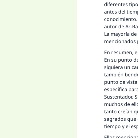
diferentes tip
antes del tiemp
conocimiento. 
autor de Ar-Ra
La mayoría de 
mencionados po
En resumen, el
En su punto de
siguiera un ca
también bendec
punto de vista
específica para
Sustentador, S
muchos de ello
tanto creían q
sagrados que e
tiempo y el es
Ellos menciona