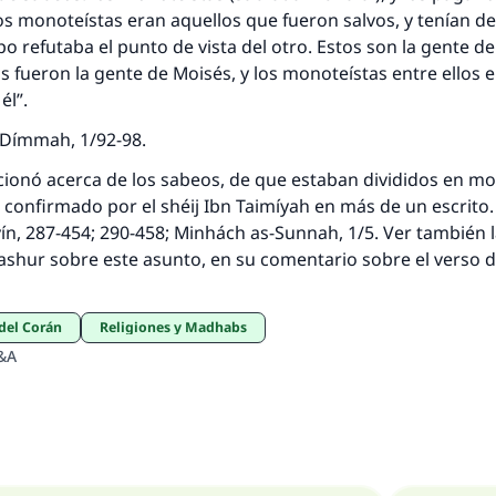
s monoteístas eran aquellos que fueron salvos, y tenían d
upo refutaba el punto de vista del otro. Estos son la gente d
s fueron la gente de Moisés, y los monoteístas entre ellos 
él”.
-Dímmah, 1/92-98.
ionó acerca de los sabeos, de que estaban divididos en mo
ue confirmado por el shéij Ibn Taimíyah en más de un escrito
iyín, 287-454; 290-458; Minhách as-Sunnah, 1/5. Ver también 
‘Aashur sobre este asunto, en su comentario sobre el verso d
 del Corán
Religiones y Madhabs
&A