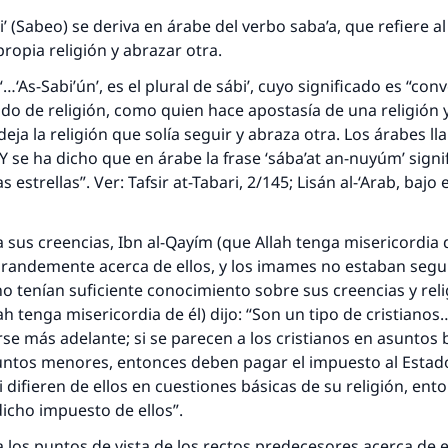
’ (Sabeo) se deriva en árabe del verbo saba’a, que refiere al
ropia religión y abrazar otra.
 “…‘As-Sabi’ún’, es el plural de sábi’, cuyo significado es “con
o de religión, como quien hace apostasía de una religión y
deja la religión que solía seguir y abraza otra. Los árabes ll
 Y se ha dicho que en árabe la frase ‘sába’at an-nuyúm’ signi
 estrellas”. Ver: Tafsir at-Tabari, 2/145; Lisán al-‘Arab, bajo e
 sus creencias, Ibn al-Qayím (que Allah tenga misericordia de
 grandemente acerca de ellos, y los imames no estaban seg
no tenían suficiente conocimiento sobre sus creencias y reli
lah tenga misericordia de él) dijo: “Son un tipo de cristianos
e más adelante; si se parecen a los cristianos en asuntos 
suntos menores, entonces deben pagar el impuesto al Est
si difieren de ellos en cuestiones básicas de su religión, ent
icho impuesto de ellos”.
 los puntos de vista de los rectos predecesores acerca de e