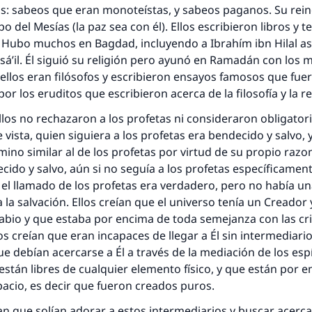
os: sabeos que eran monoteístas, y sabeos paganos. Su rein
o del Mesías (la paz sea con él). Ellos escribieron libros y t
Hubo muchos en Bagdad, incluyendo a Ibrahím ibn Hilal as-S
sá’il. Él siguió su religión pero ayunó en Ramadán con los
ellos eran filósofos y escribieron ensayos famosos que fue
r los eruditos que escribieron acerca de la filosofía y la re
los no rechazaron a los profetas ni consideraron obligatori
 vista, quien siguiera a los profetas era bendecido y salvo, 
mino similar al de los profetas por virtud de su propio raz
ido y salvo, aún si no seguía a los profetas específicament
 el llamado de los profetas era verdadero, pero no había un
 la salvación. Ellos creían que el universo tenía un Creador 
abio y que estaba por encima de toda semejanza con las cri
s creían que eran incapaces de llegar a Él sin intermediario
ue debían acercarse a Él a través de la mediación de los esp
stán libres de cualquier elemento físico, y que están por e
pacio, es decir que fueron creados puros.
n que solían adorar a estos intermediarios y buscar acercar