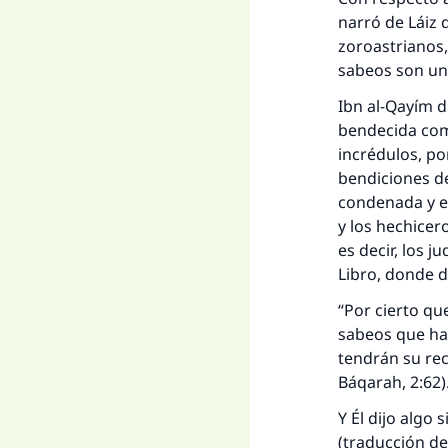
narró de Láiz 
zoroastrianos,
sabeos son un
Ibn al-Qayím d
bendecida com
incrédulos, por
bendiciones de
condenada y e
y los hechicer
es decir, los j
Libro, donde d
“Por cierto que
sabeos que hay
tendrán su rec
Báqarah, 2:62)
Y Él dijo algo 
(traducción de