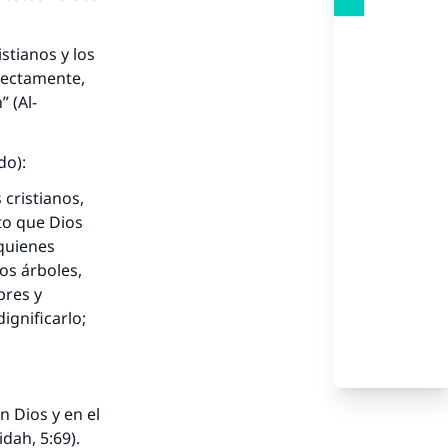
istianos y los
 rectamente,
 (Al-
ado):
 cristianos,
rto que Dios
 quienes
los árboles,
bres y
ignificarlo;
n Dios y en el
idah, 5:69).