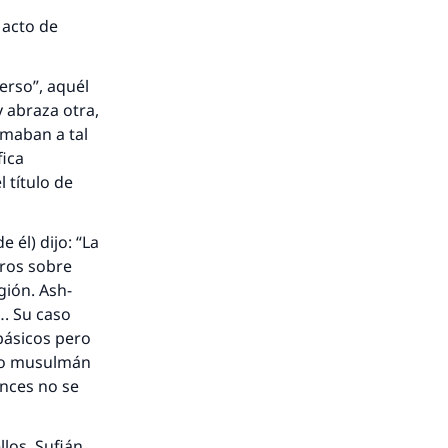
 acto de
verso”, aquél
 abraza otra,
amaban a tal
fica
l título de
 él) dijo: “La
uros sobre
gión. Ash-
…. Su caso
básicos pero
ado musulmán
onces no se
llos, Sufián