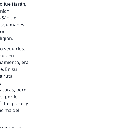
o fue Harán,
enían
ábi’, el
 musulmanes.
ron
ligión.
o seguirlos.
y quien
onamiento, era
e. En su
a ruta
y
aturas, pero
s, por lo
íritus puros y
ncima del
se a ellos: