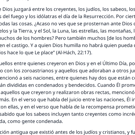
 Dios juzgará entre los creyentes, los judíos, los sabeos, los
respuesta no. 110845 salvó un matrimo
 del fuego y los idólatras el día de la Resurrección. Por cie
todas las cosas. ¿Acaso no ves que se prosternan ante Dios
esde la Q hasta la A, su contribución ayuda a IslamQ
elos y la Tierra, y el Sol, la Luna, las estrellas, las montañas, 
Profeta ﷺ dijo:
y muchos de los hombres? Pero también muchos [de los hom
"Una persona que orienta a otros a hacer el bien obtendrá l
n el castigo. Y a quien Dios humilla no habrá quien pueda d
misma recompensa que aquellos que lo realicen."
os hace lo que Le place” (Al-Hách, 22:17).
(MUSLIM, 1893)
uellos entre quienes creyeron en Dios y en el Último Día, po
 con los zoroastrianos y aquellos que adoraban a otros ju
encionó a seis naciones, entre quienes hay dos que están 
Contribuir
tán divididas en condenados y bendecidos. Cuando Él prome
aquellos que creyeron y realizaron obras rectas, mencionó
ás. En el verso que habla del juicio entre las naciones, Él i
on ellas, y en el verso que habla de la recompensa prometi
s sabido que los sabeos incluyen tanto creyentes como incré
ida, como gente condenada.
ción antigua que existió antes de los judíos y cristianos, y 