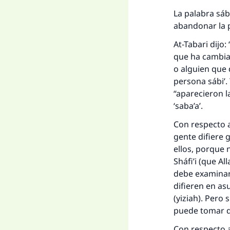
La palabra sábi
abandonar la p
At-Tabari dijo:
que ha cambiad
o alguien que 
persona sábi’.
“aparecieron las
‘saba’a’.
Con respecto a
gente difiere
ellos, porque 
Sháfi’i (que Al
debe examinars
difieren en a
(yiziah). Pero 
puede tomar d
Con respecto a