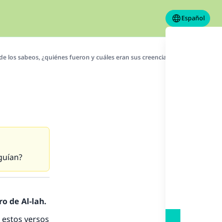
Español
de los sabeos, ¿quiénes fueron y cuáles eran sus creencias?
guían?
o de Al-lah.
 estos versos