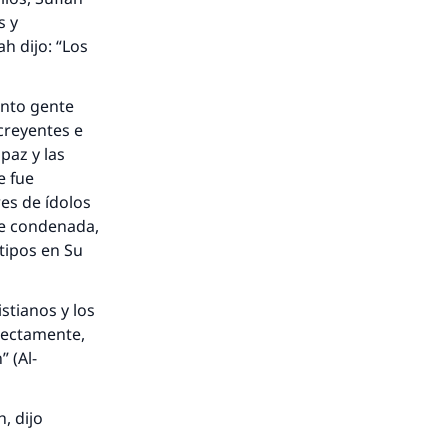
s y
h dijo: “Los
anto gente
creyentes e
paz y las
e fue
es de ídolos
te condenada,
 tipos en Su
istianos y los
 rectamente,
 (Al-
h, dijo