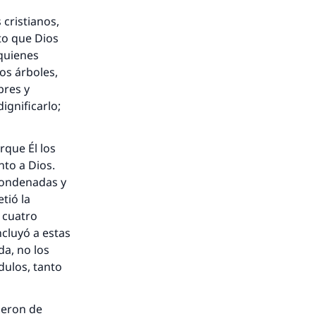
 cristianos,
nio.
rto que Dios
 quienes
A.
los árboles,
bres y
a
ignificarlo;
rque Él los
nto a Dios.
condenadas y
tió la
 cuatro
ncluyó a estas
da, no los
dulos, tanto
fueron de