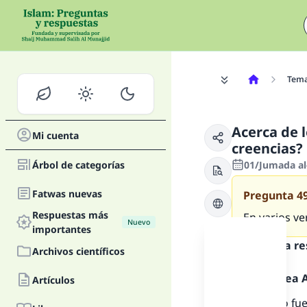
Tem
Acerca de 
Mi cuenta
creencias?
Árbol de categorías
01/Jumada al
Fatwas nuevas
Pregunta
4
Respuestas más
En varios ve
Nuevo
importantes
Texto de la r
Archivos científicos
Alabado sea Al
Artículos
Este grupo fue