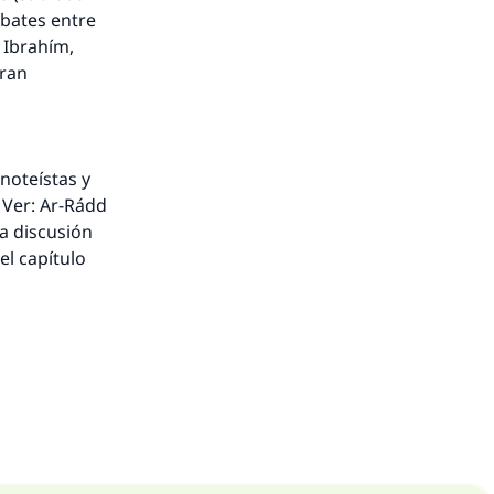
ebates entre
e Ibrahím,
eran
noteístas y
. Ver: Ar-Rádd
la discusión
el capítulo