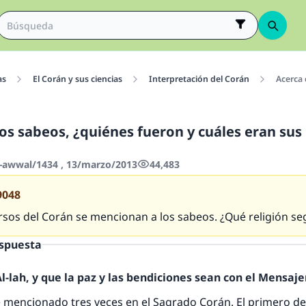
as
El Corán y sus ciencias
Interpretación del Corán
Acerca 
los sabeos, ¿quiénes fueron y cuáles eran sus
-awwal/1434 , 13/marzo/2013
44,483
9048
rsos del Corán se mencionan a los sabeos. ¿Qué religión se
espuesta
-lah, y que la paz y las bendiciones sean con el Mensajer
 mencionado tres veces en el Sagrado Corán. El primero de