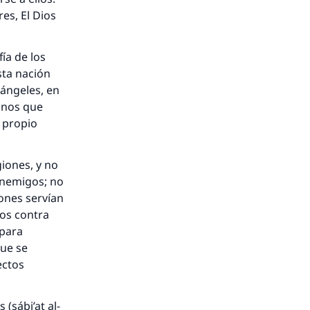
es, El Dios
fía de los
sta nación
ángeles, en
unos que
u propio
iones, y no
enemigos; no
iones servían
nos contra
 para
que se
ectos
 (sábi’at al-