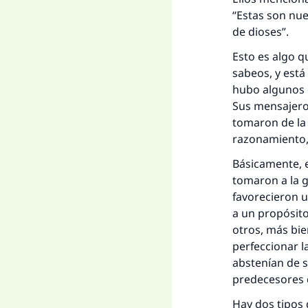
“Estas son nue
de dioses”.
Esto es algo qu
sabeos, y está
hubo algunos q
Sus mensajeros
tomaron de la 
razonamiento,
Básicamente, e
tomaron a la 
favorecieron u
a un propósito
otros, más bi
perfeccionar l
abstenían de s
predecesores di
Hay dos tipos d