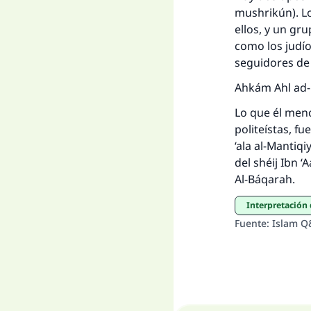
mushrikún). Lo
ellos, y un gr
como los judío
seguidores de 
Ahkám Ahl ad
Lo que él menc
politeístas, f
‘ala al-Mantiq
del shéij Ibn 
Al-Báqarah.
Interpretación
Fuente
:
Islam Q