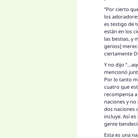
“Por cierto que
La 
los adoradores
es testigo de 
D
están en los ci
las bestias, 
genios] merece
ciertamente Di
Y no dijo “…aq
mencionó junto
Por lo tanto m
cuatro que es
recompensa a 
naciones y no m
dos naciones c
incluye. Así e
gente bendec
Esta es una na