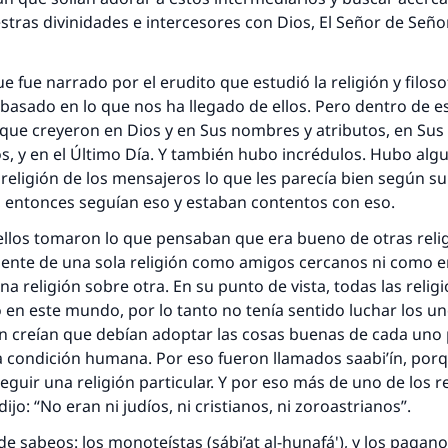
stras divinidades e intercesores con Dios, El Señor de Señor
e fue narrado por el erudito que estudió la religión y filoso
 basado en lo que nos ha llegado de ellos. Pero dentro de e
ue creyeron en Dios y en Sus nombres y atributos, en Sus 
, y en el Último Día. Y también hubo incrédulos. Hubo alg
religión de los mensajeros lo que les parecía bien según s
 entonces seguían eso y estaban contentos con eso.
llos tomaron lo que pensaban que era bueno de otras relig
gente de una sola religión como amigos cercanos ni como 
na religión sobre otra. En su punto de vista, todas las relig
 en este mundo, por lo tanto no tenía sentido luchar los u
en creían que debían adoptar las cosas buenas de cada uno
a condición humana. Por eso fueron llamados saabi’ín, por
eguir una religión particular. Y por eso más de uno de los r
jo: “No eran ni judíos, ni cristianos, ni zoroastrianos”.
e sabeos: los monoteístas (sábi’at al-hunafá'), y los paganos