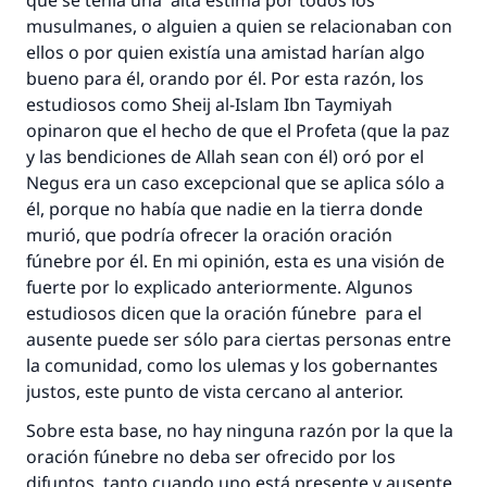
que se tenía una alta estima por todos los
musulmanes, o alguien a quien se relacionaban con
ellos o por quien existía una amistad harían algo
bueno para él, orando por él. Por esta razón, los
estudiosos como Sheij al-Islam Ibn Taymiyah
opinaron que el hecho de que el Profeta (que la paz
y las bendiciones de Allah sean con él) oró por el
Negus era un caso excepcional que se aplica sólo a
La respuesta no. 110845 salvó un
él, porque no había que nadie en la tierra donde
matrimonio.
murió, que podría ofrecer la oración oración
fúnebre por él. En mi opinión, esta es una visión de
Desde la Q hasta la A, su contribución ayuda a
fuerte por lo explicado anteriormente. Algunos
IslamQA.
estudiosos dicen que la oración fúnebre para el
Profeta ﷺ dijo:
ausente puede ser sólo para ciertas personas entre
"Una persona que orienta a otros a hacer el
la comunidad, como los ulemas y los gobernantes
bien obtendrá la misma recompensa que
justos, este punto de vista cercano al anterior.
aquellos que lo realicen."
Sobre esta base, no hay ninguna razón por la que la
(MUSLIM, 1893)
oración fúnebre no deba ser ofrecido por los
difuntos, tanto cuando uno está presente y ausente.