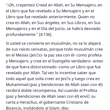
"،Oh, creyentes! Creed en Allah, en Su Mensajero, en
La respuesta no. 110845 salvó un
el Libro que fue revelado a Su Mensajero y en el
matrimonio.
Libro que fue revelado anteriormente. Quien no
crea en Allah, en Sus ángeles, en Sus Libros, en Sus
Desde la Q hasta la A, su contribución ayuda a
Mensajeros y en el Día del Juicio, se habrá desviado
IslamQA.
profundamente." [4:136]
Profeta ﷺ dijo:
Si usted se convierte en musulmán, no se lo alejará
"Una persona que orienta a otros a hacer el
de sus raíces sensatas, porque todo musulmán cree
bien obtendrá la misma recompensa que
en el Mesías (Jesْs)- la paz sea con él- como profeta
aquellos que lo realicen."
y Mensajero, y cree en el Evangelio verdadero- antes
(MUSLIM, 1893)
de que fuera distorsionado- como un Libro que fue
revelado por Allah. Tal vez lo incentive saber que
todo aquel que solía creer en Jesْs y luego crea en
Contribuir
Muhammad (paz y bendiciones de Allah sean con él)
recibirá doble recompensa. Así cuando el Profeta
(paz y bendiciones de Allah sean con él) enviَ su
carta a Heraclius, el gobernante Cristiano de
Bizancio, invitándolo al Islam, dijo: