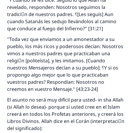
"Y cuando se les dice: Seguid lo que Allah ha
revelado, responden: Nosotros seguimos la
tradiciَn de nuestros padres. ؟[Les seguís] Aun
cuando Satanás les sedujo llevándolos al camino
que conduce al fuego del Infierno?" [31:21]
"Toda vez que enviamos a un amonestador a su
pueblo, los más ricos y poderosos decían: Nosotros
vimos a nuestros padres que practicaban una
religiَn [politeísta], y les imitamos. [Cuando
nuestros Mensajeros decían a su pueblo]: ؟Y si os
propongo algo mejor que lo que practicaban
vuestros padres? Respondían: Nosotros no
creemos en vuestro Mensaje." [43:23-24]
El asunto no será muy difícil para usted- in sha Allah
(si Allah lo desea)- porque si usted cree en el Islam
creerá en todos los Profetas anteriores, y creerá los
Libros Divinos. Allah dice en el Corán (interpretaciَn
del significado):