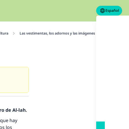
Español
ltura
Las vestimentas, los adornos y las imágenes
Imágenes y f
o de Al-lah.
 que hay
os los