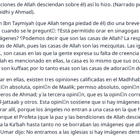
respuesta no. 110845 salvó un matrimo
iciones de Allah desciendan sobre él) así lo hizo. (Narrado 
midhi y Ahmad).
esde la Q hasta la A, su contribución ayuda a IslamQ
lam Ibn Taymiyah (que Allah tenga piedad de él) dio una brev
Profeta ﷺ dijo:
guntَ: ؟Está permitido orar en sinagogas o iglesias en
"Una persona que orienta a otros a hacer el bien obtendrá l
sas de Allah? La respuesta fue:
misma recompensa que aquellos que lo realicen."
s de Allah, pues las casas de Allah son las mezquitas. Las ig
(MUSLIM, 1893)
, son casas en las que la gente expresa su falta de creencia 
Allah es mencionado en ellas, la casa es lo mismo que sus oc
son kuffaar, por lo tanto esas son las casas de adoraciَn de
Contribuir
ar en ellas, existen tres opiniones calificadas en el Madhh
ciَn absoluta, opiniَn de Maalik; permiso absoluto, opiniَ
ros de Ahmad; y la tercera opiniَn, que es la opiniَn corr
l-Jattaab y otros. Esta opiniَn sostiene que si hay imágenes e
ar allí, porque los ángeles no entran a una casa en la que 
rque el Profeta (que la paz y las bendiciones de Allah desc
 a la Ka’bah hasta tanto no se borraban las imágenes que all
‘Umar dijo: No entramos a las iglesias si hay imágenes den