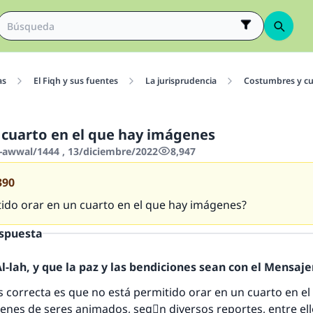
as
El Fiqh y sus fuentes
La jurisprudencia
Costumbres y cu
 cuarto en el que hay imágenes
-awwal/1444 , 13/diciembre/2022
8,947
390
tido orar en un cuarto en el que hay imágenes?
espuesta
-lah, y que la paz y las bendiciones sean con el Mensajer
 correcta es que no está permitido orar en un cuarto en el
nes de seres animados, segْn diversos reportes, entre ell