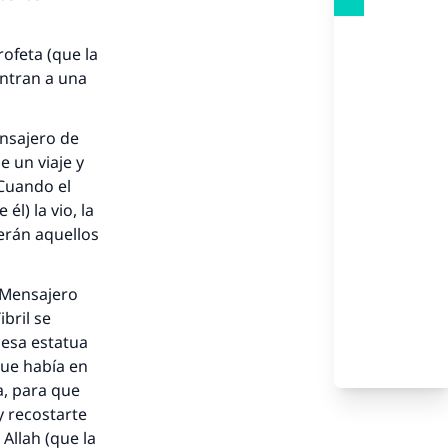
rofeta (que la
entran a una
ensajero de
e un viaje y
Cuando el
l) la vio, la
serán aquellos
l Mensajero
ibril se
 esa estatua
que había en
a, para que
 y recostarte
 Allah (que la