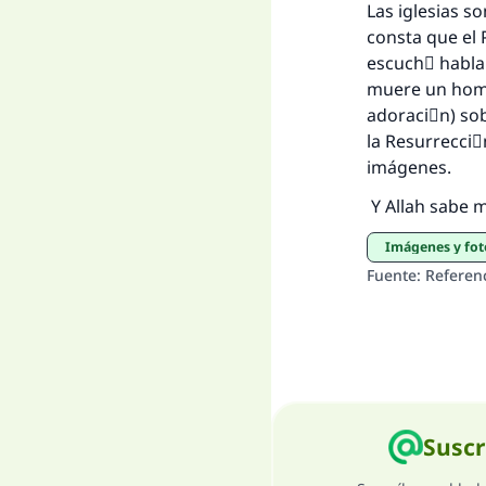
Las iglesias s
consta que el 
escuchَ hablar
muere un homb
adoraciَn) sob
la Resurrecciَ
imágenes.
Y Allah sabe m
Imágenes y fot
Fuente
:
Referen
Suscr