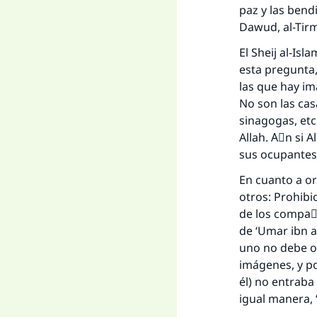
La 
paz y las bend
Dawud, al-Tir
D
El Sheij al-Is
esta pregunta, cuando se le pre
las que hay imágenes? ؟Podemos decir que son las ca
No son las casa
sinagogas, etc.
Allah. Aْn si 
sus ocupantes 
En cuanto a or
otros: Prohibi
de los compaٌe
de ‘Umar ibn a
uno no debe or
imágenes, y po
él) no entraba
igual manera, 