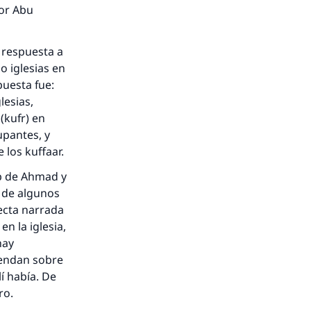
nio.
por Abu
A.
e respuesta a
a
lesias,
(kufr) en
upantes, y
 los kuffaar.
ab de Ahmad y
n de algunos
ecta narrada
n la iglesia,
hay
iendan sobre
í había. De
tro.