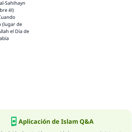
al-Sahihayn
bre él)
“Cuando
 (lugar de
lah el Día de
abía
Aplicación de Islam Q&A