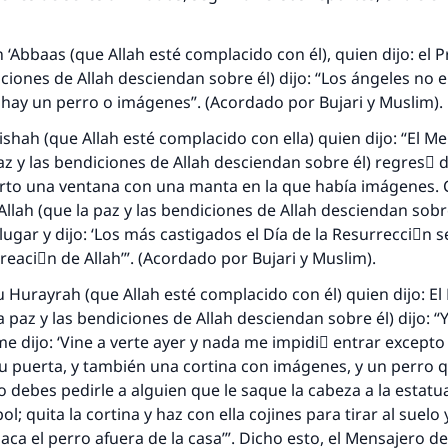
 ‘Abbaas (que Allah esté complacido con él), quien dijo: el P
iciones de Allah desciendan sobre él) dijo: “Los ángeles no 
 hay un perro o imágenes”. (Acordado por Bujari y Muslim).
’ishah (que Allah esté complacido con ella) quien dijo: “El M
paz y las bendiciones de Allah desciendan sobre él) regresَ d
erto una ventana con una manta en la que había imágenes. 
lah (que la paz y las bendiciones de Allah desciendan sobre é
lugar y dijo: ‘Los más castigados el Día de la Resurrecciَn 
creaciَn de Allah’”. (Acordado por Bujari y Muslim).
u Hurayrah (que Allah esté complacido con él) quien dijo: E
a paz y las bendiciones de Allah desciendan sobre él) dijo: “Y
me dijo: ‘Vine a verte ayer y nada me impidiَ entrar excepto
u puerta, y también una cortina con imágenes, y un perro 
so debes pedirle a alguien que le saque la cabeza a la estatu
l; quita la cortina y haz con ella cojines para tirar al suelo
saca el perro afuera de la casa’”. Dicho esto, el Mensajero de