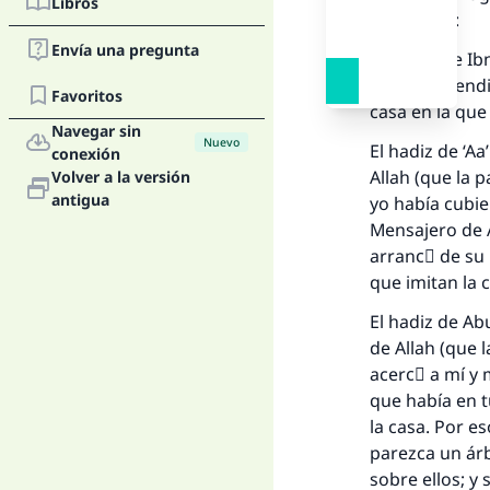
Libros
siguientes:
Envía una pregunta
El hadiz de Ibn
paz y las bend
Favoritos
casa en la que
Navegar sin
Nuevo
El hadiz de ‘Aa
conexión
Allah (que la 
Volver a la versión
antigua
yo había cubi
Mensajero de Al
arrancَ de su 
que imitan la 
El hadiz de Ab
de Allah (que l
acercَ a mí y 
que había en t
la casa. Por e
parezca un árbo
sobre ellos; y 