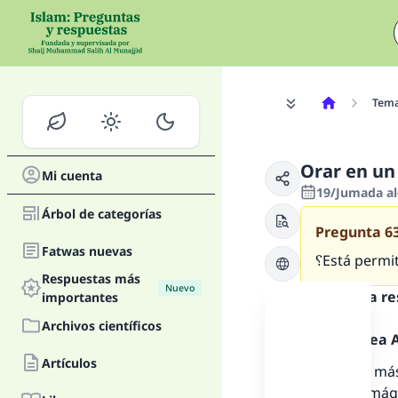
Tem
Orar en un
Mi cuenta
19/Jumada al
Árbol de categorías
Pregunta
6
Fatwas nuevas
؟Está permi
Respuestas más
Nuevo
Texto de la r
importantes
Archivos científicos
Alabado sea Al
Artículos
La opiniَn más
colgadas imáge