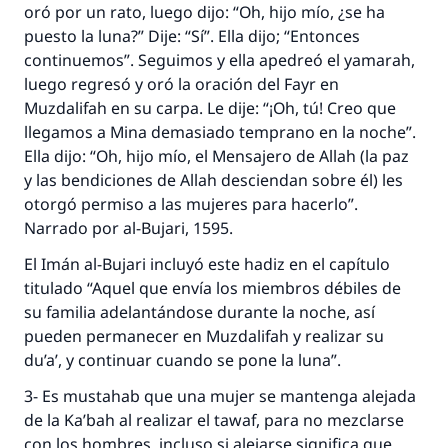
oró por un rato, luego dijo: “Oh, hijo mío, ¿se ha
puesto la luna?” Dije: “Sí”. Ella dijo; “Entonces
continuemos”. Seguimos y ella apedreó el yamarah,
luego regresó y oró la oración del Fayr en
Muzdalifah en su carpa. Le dije: “¡Oh, tú! Creo que
llegamos a Mina demasiado temprano en la noche”.
Ella dijo: “Oh, hijo mío, el Mensajero de Allah (la paz
y las bendiciones de Allah desciendan sobre él) les
otorgó permiso a las mujeres para hacerlo”.
Narrado por al-Bujari, 1595.
El Imán al-Bujari incluyó este hadiz en el capítulo
La respuesta no. 110845 salvó un
titulado “Aquel que envía los miembros débiles de
matrimonio.
su familia adelantándose durante la noche, así
pueden permanecer en Muzdalifah y realizar su
Desde la Q hasta la A, su contribución ayuda a
du’a’, y continuar cuando se pone la luna”.
IslamQA.
3- Es mustahab que una mujer se mantenga alejada
Profeta ﷺ dijo:
de la Ka’bah al realizar el tawaf, para no mezclarse
"Una persona que orienta a otros a hacer el
con los hombres, incluso si alejarse significa que