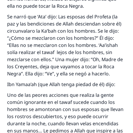
bien obtendrá la misma recompensa que
ella no puede tocar la Roca Negra.
aquellos que lo realicen."
Se narró que ‘Ata’ dijo: Las esposas del Profeta (la
(MUSLIM, 1893)
paz y las bendiciones de Allah desciendan sobre él)
circunvalaro la Ka’bah con los hombres. Se le dijo:
“¿Cómo se mezclaron con los hombres?” Él dijo:
Contribuir
“Ellas no se mezclaron con los hombres. ‘Aa’ishah
solía realizar el tawaf lejos de los hombres, sin
mezclarse con ellos.” Una mujer dijo: “Oh, Madre de
los Creyentes, deja que vayamos a tocar la Roca
Negra”. Ella dijo: “Ve”, y ella se negó a hacerlo.
Ibn Yamaa’ah (que Allah tenga piedad de él) dijo:
Uno de las peores acciones que realiza la gente
común ignorante en el tawaf sucede cuando los
hombres se amontonan con sus esposas que llevan
los rostros descubiertos, y eso puede ocurrir
durante la noche, cuando llevan velas encendidas
en sus manos… Le pedimos a Allah que inspire a las