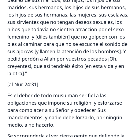
padres de sus maridos, sus hijos, los hijos de sus
maridos, sus hermanos, los hijos de sus hermanos,
los hijos de sus hermanas, las mujeres, sus esclavas,
sus sirvientes que no tengan deseos sexuales, los
niños que todavía no sienten atracción por el sexo
femenino, y [diles también] que no golpeen con los
pies al caminar para que no se escuche el sonido de
sus ajorcas [y llamen la atención de los hombres]. Y
pedid perdón a Allah por vuestros pecados ¡Oh,
creyentes!, que así tendréis éxito [en esta vida y en
la otra].”
[al-Nur 24:31]
Es el deber de todo musulmán ser fiel a las
obligaciones que impone su religión, y esforzarse
para complacer a su Señor y obedecer Sus
mandamientos, y nadie debe forzarlo, por ningún
medio, a no hacerlo.
Se sorprendería al ver cierta gente que defiende la