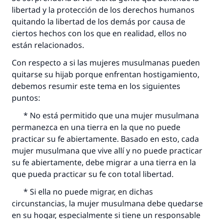
libertad y la protección de los derechos humanos
quitando la libertad de los demás por causa de
ciertos hechos con los que en realidad, ellos no
están relacionados.
Con respecto a si las mujeres musulmanas pueden
quitarse su hijab porque enfrentan hostigamiento,
debemos resumir este tema en los siguientes
puntos:
La respuesta no. 110845 salvó un
* No está permitido que una mujer musulmana
matrimonio.
permanezca en una tierra en la que no puede
practicar su fe abiertamente. Basado en esto, cada
Desde la Q hasta la A, su contribución ayuda a
mujer musulmana que vive allí y no puede practicar
IslamQA.
su fe abiertamente, debe migrar a una tierra en la
que pueda practicar su fe con total libertad.
Profeta ﷺ dijo:
"Una persona que orienta a otros a hacer el
* Si ella no puede migrar, en dichas
bien obtendrá la misma recompensa que
circunstancias, la mujer musulmana debe quedarse
aquellos que lo realicen."
en su hogar, especialmente si tiene un responsable