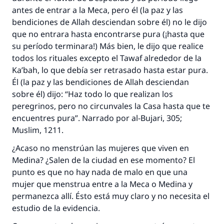
antes de entrar a la Meca, pero él (la paz y las
bendiciones de Allah desciendan sobre él) no le dijo
que no entrara hasta encontrarse pura (¡hasta que
su período terminara!) Más bien, le dijo que realice
todos los rituales excepto el Tawaf alrededor de la
Ka’bah, lo que debía ser retrasado hasta estar pura.
Él (la paz y las bendiciones de Allah desciendan
sobre él) dijo: “Haz todo lo que realizan los
peregrinos, pero no circunvales la Casa hasta que te
La respuesta no. 110845 salvó un
encuentres pura”. Narrado por al-Bujari, 305;
matrimonio.
Muslim, 1211.
¿Acaso no menstrúan las mujeres que viven en
Desde la Q hasta la A, su contribución ayuda a
Medina? ¿Salen de la ciudad en ese momento? El
IslamQA.
punto es que no hay nada de malo en que una
Profeta ﷺ dijo:
mujer que menstrua entre a la Meca o Medina y
"Una persona que orienta a otros a hacer el
permanezca allí. Ésto está muy claro y no necesita el
bien obtendrá la misma recompensa que
estudio de la evidencia.
aquellos que lo realicen."