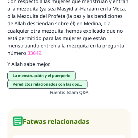
Con respecto a las mujeres que menstrúan y entran
(MUSLIM, 1893)
a la mezquita (ya sea Masyid al-Haraam en la Meca,
o la Mezquita del Profeta (la paz y las bendiciones
de Allah desciendan sobre él) en Medina, o a
Contribuir
cualquier otra mezquita, hemos explicado que no
está permitido para las mujeres que están
menstruando entren a la mezquita en la pregunta
número
33649
.
Y Allah sabe mejor.
La menstruación y el puerperio
Veredictos relacionados con las dos ciudades sagradas
Fuente
:
Islam Q&A
Fatwas relacionadas