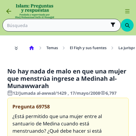
Temas
El Fiqh y sus fuentes
La jurisp
No hay nada de malo en que una mujer
que menstrúa ingrese a Medinah al-
Munawwarah
12/Jumada al-awwal/1429 , 17/mayo/2008
6,797
Pregunta
69758
¿Está permitido que una mujer entre al
santuario de Medina cuando está
menstruando? ¿Qué debe hacer si está