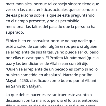
matrimoniales, porque tal consejo sincero tiene que
La respuesta no. 110845 salvó un
ver con las características actuales que se conocen
matrimonio.
de esa persona sobre la que se está preguntando,
en el tiempo presente, y no es permisible
Desde la Q hasta la A, su contribución ayuda a
mencionar las faltas del pasado que la persona ha
IslamQA.
superado.
Profeta ﷺ dijo:
Él hizo bien en consultar, porque no hay nadie que
"Una persona que orienta a otros a hacer el
esté a salvo de cometer algún error, pero si alguien
bien obtendrá la misma recompensa que
se arrepiente de sus faltas, ya no puede ser culpado
aquellos que lo realicen."
por ellas ni castigado. El Profeta Muhámmad (que la
(MUSLIM, 1893)
paz y las bendiciones de Allah sean con él) dijo:
“Quien se arrepiente de un pecado es como si no lo
hubiera cometido en absoluto”. Narrado por Ibn
Contribuir
Máyah, 4250; clasificado como bueno por al-Albani
en Sahih Ibn Máyah.
Lo que debes hacer es evitar traer este asunto a
discusión con tu marido, pero si él lo trae, entonces