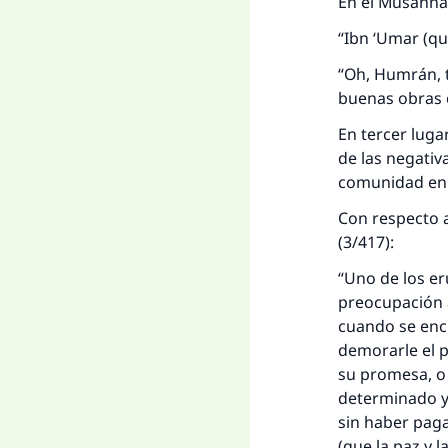
En el Musánnaf
“Ibn ‘Umar (qu
“Oh, Humrán, 
buenas obras 
En tercer luga
de las negativ
comunidad en
Con respecto a
(3/417):
“Uno de los er
preocupación a
cuando se encu
demorarle el 
su promesa, o 
determinado y
sin haber pag
(que la paz y l