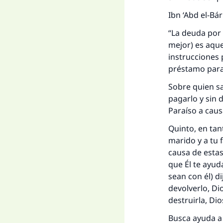
Ibn ‘Abd el-Bá
“La deuda por 
mejor) es aque
instrucciones 
préstamo para 
Sobre quien sa
pagarlo y sin 
Paraíso a causa
Quinto, en tan
marido y a tu 
causa de esta
que Él te ayud
sean con él) di
devolverlo, Di
destruirla, Dio
Busca ayuda a 