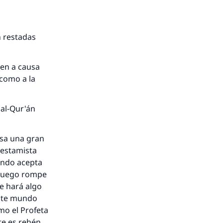
 restadas
ten a causa
 como a la
 al-Qur'án
usa una gran
restamista
ando acepta
 luego rompe
e hará algo
este mundo
mo el Profeta
nte es rehén