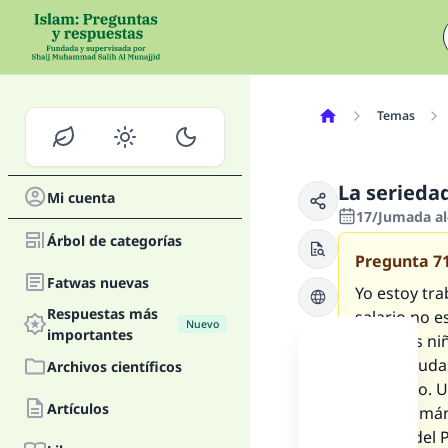
Temas
La serieda
Mi cuenta
17/Jumada al
Árbol de categorías
Pregunta
7
Fatwas nuevas
Yo estoy tr
Respuestas más
salario no e
Nuevo
importantes
nuestros ni
otras deuda
Archivos científicos
de dinero. 
Artículos
el musulmán
tiempo del P