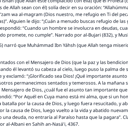
a'ishah (que Allah esté complacido con ella) que el Profeta (
s de Allah sean con él) solía decir en su oración: “Allahúmm
’zam wa al-magram (Dios nuestro, me refugio en Ti del pec
)”. Alguien le dijo: “¡Cuán a menudo buscas refugio de las
 respondió: “Cuando un hombre se involucra en deudas, cua
do promete, no cumple”. Narrado por al-Bujari (832), y Mus
05) narró que Muhámmad Ibn Yáhsh (que Allah tenga miseric
tados con el Mensajero de Dios (que la paz y las bendicion
uando él levantó su cabeza al cielo, luego puso la palma de
e y exclamó: “¡Glorificado sea Dios! ¡Qué importante asunt
osotros permanecimos sentados y temerosos. A la mañana si
 Mensajero de Dios, ¿cuál fue el asunto tan importante que 
pondió: “Por Aquél en Cuya mano está mi alma, que si un ho
 batalla por la causa de Dios, y luego fuera resucitado, y a
 la causa de Dios, luego vuelto a la vida y abatido nueva
 una deuda, no entraría al Paraíso hasta que la pagara”. Cl
 al-Albani en Sahih an-Nasá'i, 4367.