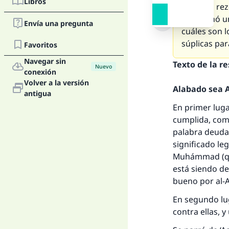
Libros
él nunca rez
mencionó un
Envía una pregunta
cuáles son 
súplicas pa
Favoritos
Navegar sin
Texto de la r
Nuevo
conexión
Volver a la versión
Alabado sea Al
antigua
En primer luga
cumplida, como
palabra deuda 
significado leg
Muhámmad (que 
está siendo d
bueno por al-
En segundo lug
contra ellas, 