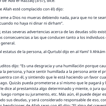
 de ‘Abd er-Razzáq (3/57), dice:
misma recompensa que aquellos que lo realicen."
e Allah esté complacido con él) dijo:
(MUSLIM, 1893)
teme a Dios no mueras debiendo nada, para que no te sean
cuando no haya ni dinar ni dirham”.
Contribuir
r, estas severas advertencias acerca de las deudas sólo exis
as consecuencias a las que conducen tanto a los individuos
 general.
l estatus de la persona, al-Qurtubí dijo en al-Yami’ li Ahkám
uditos dijo: “Es una desgracia y una humillación porque ca
 la persona, y hace sentir humillada a la persona ante el p
entra con él, y sintiendo que le está haciendo un favor cu
pago. Quizás pueda prometerse a sí mismo que le pagará y
le dice al prestamista algo determinado y miente, o jura qu
 luego rompe su juramento, etc. Más aún, él puede dejar 
ado sus deudas, y será considerado responsable de eso, co
as bendiciones de Allah sean con él) dijo: “El alma del creye