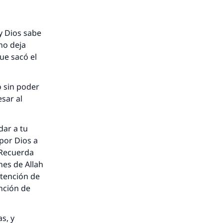
y Dios sabe
 no deja
ue sacó el
ó sin poder
sar al
dar a tu
por Dios a
 Recuerda
nes de Allah
ntención de
ención de
s, y