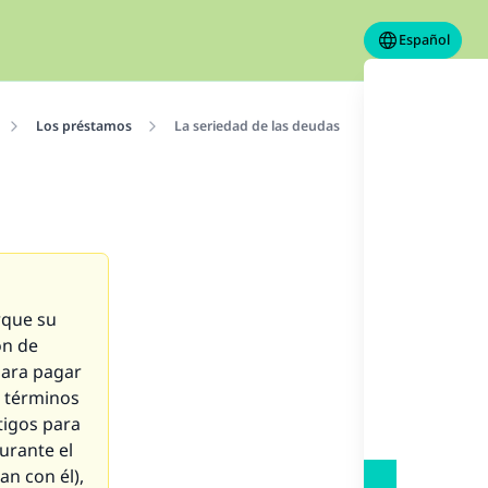
Español
Los préstamos
La seriedad de las deudas
rque su
ón de
para pagar
n términos
tigos para
urante el
n con él),