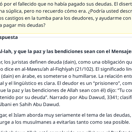
ó por el fallecido que no había pagado sus deudas. El diser
a súplica, pero no recuerdo cómo era. ¿Podría usted desc
los castigos en la tumba para los deudores, y ayudarme con
ra pagar mis deudas?
espuesta
-lah, y que la paz y las bendiciones sean con el Mensajer
r, los juristas definen deuda (dain), como una obligación q
 dice en al-Mawsu’ah al-Fiqhíyah (21/102). El significado lin
(dain) en árabe, es someterse o humillarse. La relación entr
al y el lingüístico es clara. El deudor es un “prisionero”, co
la paz y las bendiciones de Allah sean con él) dijo: “Tu 
etenido por su deuda”. Narrado por Abu Dawud, 3341; clasi
Albani en Sahih Abu Dawud.
ar, el Islam aborda muy seriamente el tema de las deudas,
y urge a los musulmanes a evitarlas tanto como sea posible.