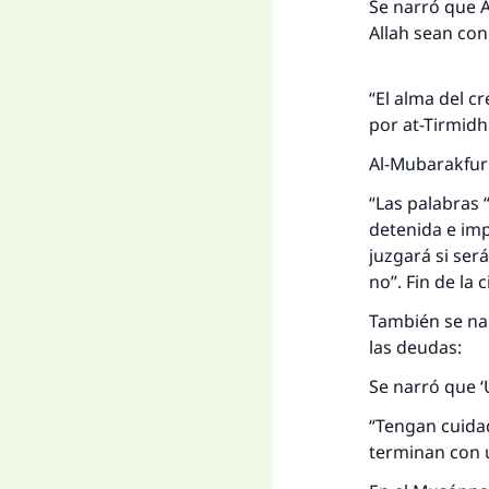
Se narró que A
Allah sean con 
“El alma del c
por at-Tirmidh
Al-Mubarakfuri
“Las palabras “
detenida e impe
juzgará si ser
no”. Fin de la c
También se nar
las deudas:
La 
Se narró que ‘
D
“Tengan cuida
terminan con u