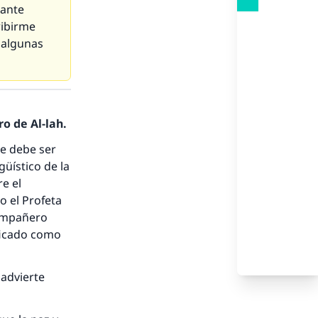
tante
ribirme
 algunas
o de Al-lah.
ue debe ser
güístico de la
e el
mo el Profeta
compañero
ficado como
 advierte