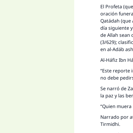
El Profeta (que
oración funer
Qatádah (que A
día siguiente 
de Allah sean 
(3/629); clasi
en al-Adáb ash
Al-Háfiz Ibn Há
“Este reporte i
no debe pedirs
Se narró de Za
la paz y las be
“Quien muera l
Narrado por at
Tirmidhi.