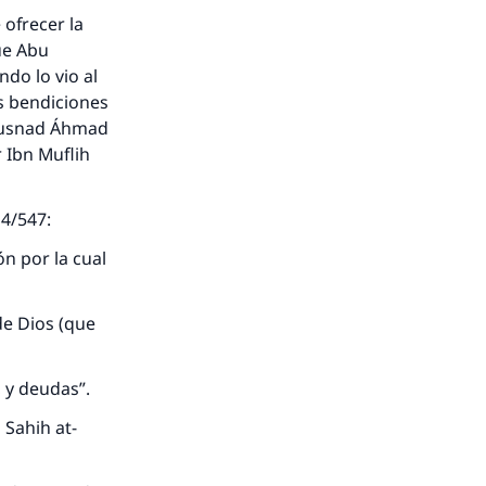
 ofrecer la
ue Abu
do lo vio al
as bendiciones
. Musnad Áhmad
r Ibn Muflih
, 4/547:
ón por la cual
de Dios (que
, y deudas”.
 Sahih at-