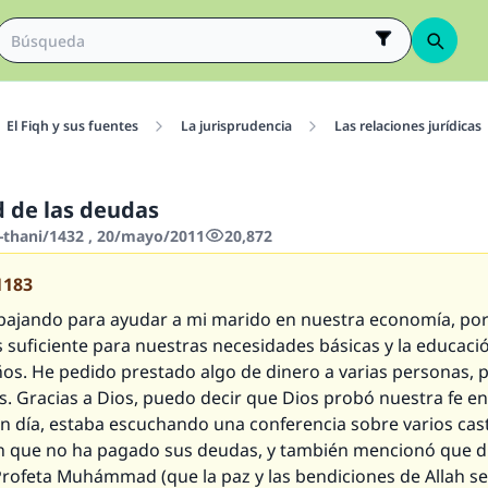
El Fiqh y sus fuentes
La jurisprudencia
Las relaciones jurídicas
d de las deudas
-thani/1432 , 20/mayo/2011
20,872
1183
abajando para ayudar a mi marido en nuestra economía, po
s suficiente para nuestras necesidades básicas y la educaci
ños. He pedido prestado algo de dinero a varias personas, 
s. Gracias a Dios, puedo decir que Dios probó nuestra fe e
Un día, estaba escuchando una conferencia sobre varios cas
 que no ha pagado sus deudas, y también mencionó que d
rofeta Muhámmad (que la paz y las bendiciones de Allah sea