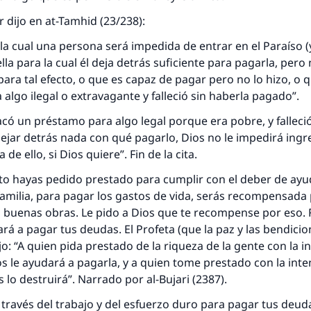
rr dijo en at-Tamhid (23/238):
la cual una persona será impedida de entrar en el Paraíso (
lla para la cual él deja detrás suficiente para pagarla, pero
para tal efecto, o que es capaz de pagar pero no lo hizo, o q
algo ilegal o extravagante y falleció sin haberla pagado”.
có un préstamo para algo legal porque era pobre, y falleci
dejar detrás nada con qué pagarlo, Dios no le impedirá ingre
 de ello, si Dios quiere”. Fin de la cita.
to hayas pedido prestado para cumplir con el deber de ayu
familia, para pagar los gastos de vida, serás recompensada 
s buenas obras. Le pido a Dios que te recompense por eso.
ará a pagar tus deudas. El Profeta (que la paz y las bendicio
jo: “A quien pida prestado de la riqueza de la gente con la i
os le ayudará a pagarla, y a quien tome prestado con la int
s lo destruirá”. Narrado por al-Bujari (2387).
través del trabajo y del esfuerzo duro para pagar tus deuda