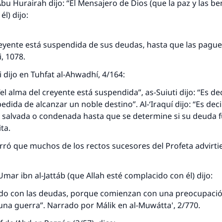
bu Hurairah dijo: “El Mensajero de Dios (que la paz y las b
él) dijo:
reyente está suspendida de sus deudas, hasta que las pagu
i, 1078.
 dijo en Tuhfat al-Ahwadhí, 4/164:
el alma del creyente está suspendida”, as-Suiuti dijo: “Es dec
dida de alcanzar un noble destino”. Al-‘Iraquí dijo: “Es deci
á salvada o condenada hasta que se determine si su deuda 
ita.
ró que muchos de los rectos sucesores del Profeta advirti
respuesta no. 110845 salvó un matrimo
Umar ibn al-Jattáb (que Allah esté complacido con él) dijo:
esde la Q hasta la A, su contribución ayuda a IslamQ
do con las deudas, porque comienzan con una preocupació
Profeta ﷺ dijo:
na guerra”. Narrado por Málik en al-Muwátta', 2/770.
"Una persona que orienta a otros a hacer el bien obtendrá l