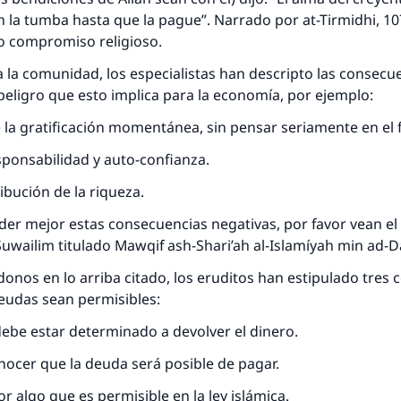
 la tumba hasta que la pague”. Narrado por at-Tirmidhi, 10
o compromiso religioso.
 la comunidad, los especialistas han descripto las consecu
 peligro que esto implica para la economía, por ejemplo:
e la gratificación momentánea, sin pensar seriamente en el 
esponsabilidad y auto-confianza.
ribución de la riqueza.
r mejor estas consecuencias negativas, por favor vean el 
Suwailim titulado Mawqif ash-Shari’ah al-Islamíyah min ad-Da
onos en lo arriba citado, los eruditos han estipulado tres 
eudas sean permisibles:
debe estar determinado a devolver el dinero.
nocer que la deuda será posible de pagar.
or algo que es permisible en la ley islámica.