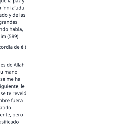
que la paz y
a ínni a’udu
ado y de las
 grandes
ndo habla,
lim (589).
ordia de él)
es de Allah
 su mano
o se me ha
guiente, le
se te reveló
mbre fuera
batido
mente, pero
asificado