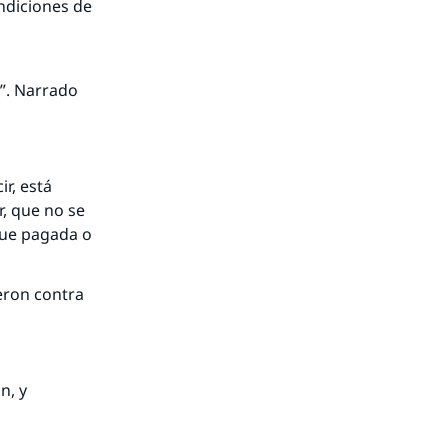
endiciones de
e”. Narrado
ir, está
r, que no se
fue pagada o
eron contra
nio.
A.
n, y
a