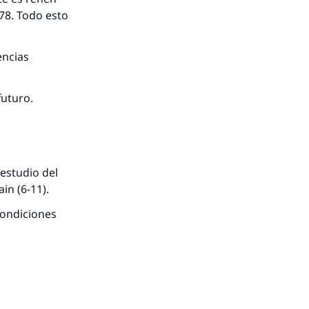
78. Todo esto
encias
futuro.
estudio del
in (6-11).
condiciones