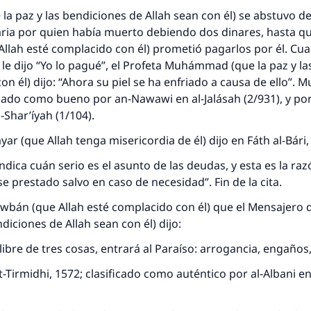
 la paz y las bendiciones de Allah sean con él) se abstuvo de
aria por quien había muerto debiendo dos dinares, hasta q
llah esté complacido con él) prometió pagarlos por él. Cuan
y le dijo “Yo lo pagué”, el Profeta Muhámmad (que la paz y l
con él) dijo: “Ahora su piel se ha enfriado a causa de ello”
ficado como bueno por an-Nawawi en al-Jalásah (2/931), y po
-Shar’íyah (1/104).
yar (que Allah tenga misericordia de él) dijo en Fáth al-Bári
ndica cuán serio es el asunto de las deudas, y esta es la raz
e prestado salvo en caso de necesidad”. Fin de la cita.
wbán (que Allah esté complacido con él) que el Mensajero 
ndiciones de Allah sean con él) dijo:
ibre de tres cosas, entrará al Paraíso: arrogancia, engaños
-Tirmidhi, 1572; clasificado como auténtico por al-Albani en