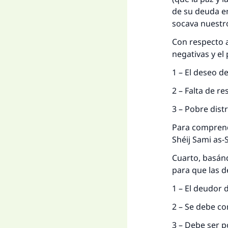
de su deuda en
socava nuestr
Con respecto a
negativas y el
1 – El deseo d
2 – Falta de r
3 – Pobre dist
Para comprende
Shéij Sami as-
Cuarto, basánd
para que las d
1 – El deudor 
2 – Se debe co
3 – Debe ser p