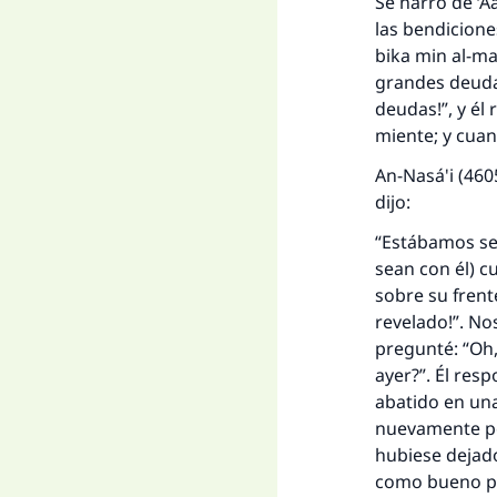
Se narró de ‘A
las bendicione
bika min al-ma
grandes deudas
deudas!”, y él
miente; y cuan
An-Nasá'i (46
dijo:
“Estábamos sen
sean con él) c
sobre su frent
revelado!”. N
pregunté: “Oh,
ayer?”. Él res
abatido en una
nuevamente por
hubiese dejado
como bueno por