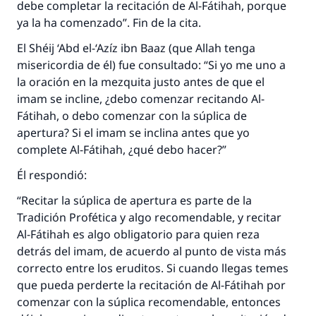
La respuesta no. 110845 salvó un
debe completar la recitación de Al-Fátihah, porque
ya la ha comenzado”. Fin de la cita.
matrimonio.
El Shéij ‘Abd el-‘Azíz ibn Baaz (que Allah tenga
Desde la Q hasta la A, su contribución ayuda a
misericordia de él) fue consultado: “Si yo me uno a
IslamQA.
la oración en la mezquita justo antes de que el
imam se incline, ¿debo comenzar recitando Al-
Profeta ﷺ dijo:
"Una persona que orienta a otros a hacer el
Fátihah, o debo comenzar con la súplica de
bien obtendrá la misma recompensa que
apertura? Si el imam se inclina antes que yo
aquellos que lo realicen."
complete Al-Fátihah, ¿qué debo hacer?”
(MUSLIM, 1893)
Él respondió:
“Recitar la súplica de apertura es parte de la
Tradición Profética y algo recomendable, y recitar
Contribuir
Al-Fátihah es algo obligatorio para quien reza
detrás del imam, de acuerdo al punto de vista más
correcto entre los eruditos. Si cuando llegas temes
que pueda perderte la recitación de Al-Fátihah por
comenzar con la súplica recomendable, entonces