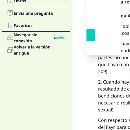
Libros
Texto de la r
Envía una pregunta
Alabado sea Al
Favoritos
El ghusl es ob
siguientes cos
Navegar sin
Nuevo
conexión
1. Cuando hay 
Volver a la versión
La 
paz y las bend
antigua
partes circunc
D
que haya o no
209).
2. Cuando hay 
resultado de e
bendiciones de
necesario real
sexual).
Con respecto a
del Fayr para 