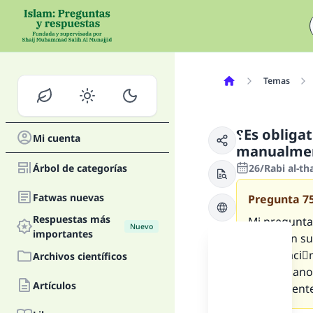
Temas
؟Es obligatorio realizar el ghusl después de estimularse
Mi cuenta
manualme
Árbol de categorías
26/Rabi al-th
Fatwas nuevas
Pregunta
7
Respuestas más
Mi pregunta
Nuevo
importantes
estar con su
(penetraciَ
Archivos científicos
con la mano, ؟tiene que ducharse la mujer y realizar el ghusl para poder ay
Artículos
día siguient