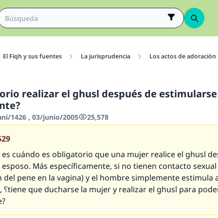
El Fiqh y sus fuentes
La jurisprudencia
Los actos de adoración
nte?
ani/1426 , 03/junio/2005
25,578
529
 es cuándo es obligatorio que una mujer realice el ghusl d
 esposo. Más específicamente, si no tienen contacto sexual
n del pene en la vagina) y el hombre simplemente estimula 
unar al
e?