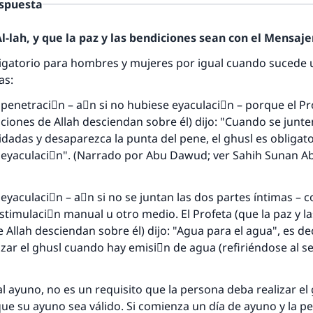
espuesta
-lah, y que la paz y las bendiciones sean con el Mensajer
ligatorio para hombres y mujeres por igual cuando sucede 
as:
penetraciَn – aْn si no hubiese eyaculaciَn – porque el Pro
respuesta no. 110845 salvó un matrimo
iciones de Allah desciendan sobre él) dijo: "Cuando se junte
idadas y desaparezca la punta del pene, el ghusl es obligato
esde la Q hasta la A, su contribución ayuda a IslamQ
 eyaculaciَn". (Narrado por Abu Dawud; ver Sahih Sunan A
Profeta ﷺ dijo:
"Una persona que orienta a otros a hacer el bien obtendrá l
eyaculaciَn – aْn si no se juntan las dos partes íntimas – 
misma recompensa que aquellos que lo realicen."
stimulaciَn manual u otro medio. El Profeta (que la paz y la
 Allah desciendan sobre él) dijo: "Agua para el agua", es dec
(MUSLIM, 1893)
izar el ghusl cuando hay emisiَn de agua (refiriéndose al s
Contribuir
l ayuno, no es un requisito que la persona deba realizar el
que su ayuno sea válido. Si comienza un día de ayuno y la p