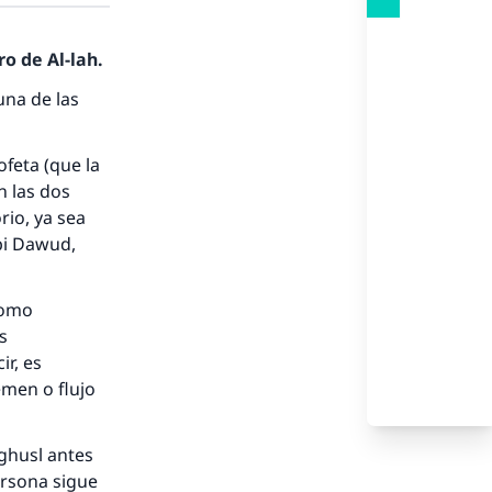
o de Al-lah.
una de las
feta (que la
nio.
n las dos
rio, ya sea
A.
bi Dawud,
a
como
s
ir, es
emen o flujo
 ghusl antes
ersona sigue