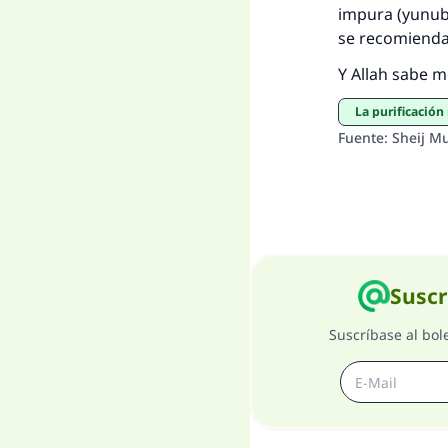
impura (yunub)
se recomienda 
Y Allah sabe 
La purificació
Fuente
:
Sheij M
Suscr
Suscríbase al bol