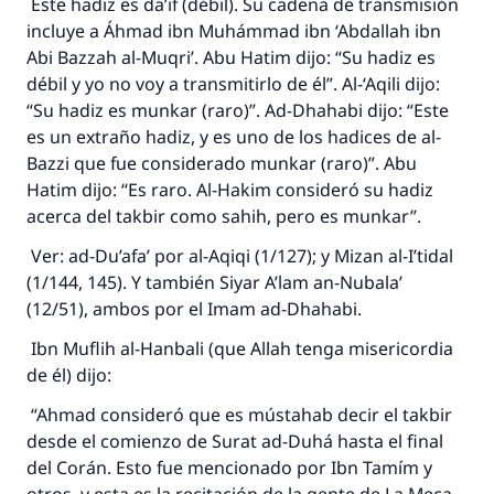
Este hadiz es da’if (débil). Su cadena de transmisión
incluye a Áhmad ibn Muhámmad ibn ‘Abdallah ibn
Abi Bazzah al-Muqri’. Abu Hatim dijo: “Su hadiz es
débil y yo no voy a transmitirlo de él”. Al-‘Aqili dijo:
“Su hadiz es munkar (raro)”. Ad-Dhahabi dijo: “Este
es un extraño hadiz, y es uno de los hadices de al-
Bazzi que fue considerado munkar (raro)”. Abu
Hatim dijo: “Es raro. Al-Hakim consideró su hadiz
acerca del takbir como sahih, pero es munkar”.
Ver: ad-Du’afa’ por al-Aqiqi (1/127); y Mizan al-I’tidal
(1/144, 145). Y también Siyar A’lam an-Nubala’
(12/51), ambos por el Imam ad-Dhahabi.
Ibn Muflih al-Hanbali (que Allah tenga misericordia
de él) dijo:
“Ahmad consideró que es mústahab decir el takbir
desde el comienzo de Surat ad-Duhá hasta el final
del Corán. Esto fue mencionado por Ibn Tamím y