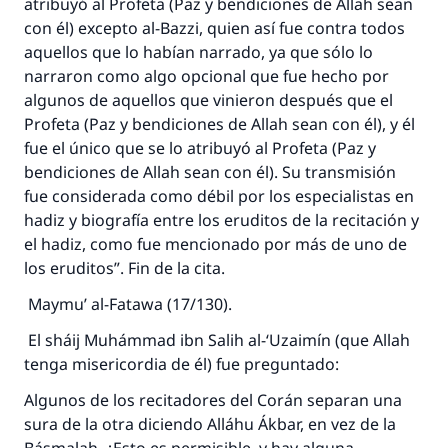
atribuyó al Profeta (Paz y bendiciones de Allah sean
bien obtendrá la misma recompensa que
con él) excepto al-Bazzi, quien así fue contra todos
aquellos que lo realicen."
aquellos que lo habían narrado, ya que sólo lo
(MUSLIM, 1893)
narraron como algo opcional que fue hecho por
algunos de aquellos que vinieron después que el
Profeta (Paz y bendiciones de Allah sean con él), y él
Contribuir
fue el único que se lo atribuyó al Profeta (Paz y
bendiciones de Allah sean con él). Su transmisión
fue considerada como débil por los especialistas en
hadiz y biografía entre los eruditos de la recitación y
el hadiz, como fue mencionado por más de uno de
los eruditos”. Fin de la cita.
Maymu’ al-Fatawa (17/130).
El sháij Muhámmad ibn Salih al-‘Uzaimín (que Allah
tenga misericordia de él) fue preguntado:
Algunos de los recitadores del Corán separan una
sura de la otra diciendo Alláhu Ákbar, en vez de la