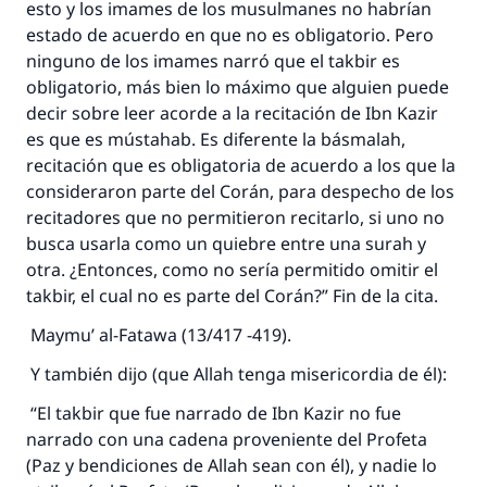
esto y los imames de los musulmanes no habrían
estado de acuerdo en que no es obligatorio. Pero
ninguno de los imames narró que el takbir es
obligatorio, más bien lo máximo que alguien puede
decir sobre leer acorde a la recitación de Ibn Kazir
es que es mústahab. Es diferente la básmalah,
recitación que es obligatoria de acuerdo a los que la
consideraron parte del Corán, para despecho de los
recitadores que no permitieron recitarlo, si uno no
busca usarla como un quiebre entre una surah y
otra. ¿Entonces, como no sería permitido omitir el
takbir, el cual no es parte del Corán?” Fin de la cita.
La respuesta no. 110845 salvó un
Maymu’ al-Fatawa (13/417 -419).
matrimonio.
Y también dijo (que Allah tenga misericordia de él):
Desde la Q hasta la A, su contribución ayuda a
“El takbir que fue narrado de Ibn Kazir no fue
IslamQA.
narrado con una cadena proveniente del Profeta
Profeta ﷺ dijo:
(Paz y bendiciones de Allah sean con él), y nadie lo
"Una persona que orienta a otros a hacer el