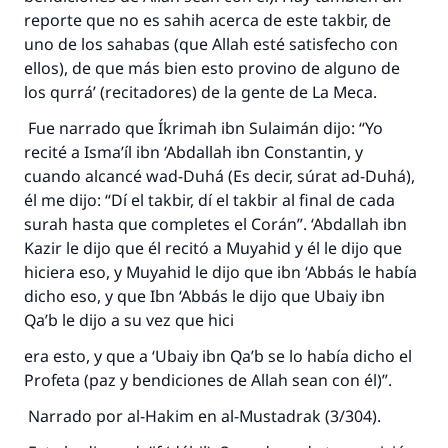
reporte que no es sahih acerca de este takbir, de
uno de los sahabas (que Allah esté satisfecho con
ellos), de que más bien esto provino de alguno de
los qurrá’ (recitadores) de la gente de La Meca.
Fue narrado que Íkrimah ibn Sulaimán dijo: “Yo
recité a Isma’íl ibn ‘Abdallah ibn Constantin, y
cuando alcancé wad-Duhá (Es decir, súrat ad-Duhá),
él me dijo: “Dí el takbir, dí el takbir al final de cada
surah hasta que completes el Corán”. ‘Abdallah ibn
Kazir le dijo que él recitó a Muyahid y él le dijo que
hiciera eso, y Muyahid le dijo que ibn ‘Abbás le había
dicho eso, y que Ibn ‘Abbás le dijo que Ubaiy ibn
Qa’b le dijo a su vez que hici
era esto, y que a ‘Ubaiy ibn Qa’b se lo había dicho el
Profeta (paz y bendiciones de Allah sean con él)”.
Narrado por al-Hakim en al-Mustadrak (3/304).