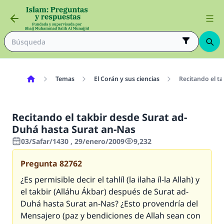
Temas
El Corán y sus ciencias
Recitando el t
Recitando el takbir desde Surat ad-
Duhá hasta Surat an-Nas
03/Safar/1430 , 29/enero/2009
9,232
Pregunta
82762
¿Es permisible decir el tahlíl (la ilaha íl-la Allah) y
el takbir (Alláhu Ákbar) después de Surat ad-
Duhá hasta Surat an-Nas? ¿Esto provendría del
Mensajero (paz y bendiciones de Allah sean con