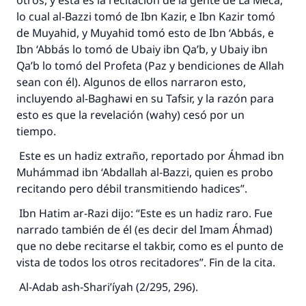
otros, y esta es la recitación de la gente de La Meca,
lo cual al-Bazzi tomó de Ibn Kazir, e Ibn Kazir tomó
de Muyahid, y Muyahid tomó esto de Ibn ‘Abbás, e
Ibn ‘Abbás lo tomó de Ubaiy ibn Qa’b, y Ubaiy ibn
Qa’b lo tomó del Profeta (Paz y bendiciones de Allah
sean con él). Algunos de ellos narraron esto,
incluyendo al-Baghawi en su Tafsir, y la razón para
esto es que la revelación (wahy) cesó por un
tiempo.
Este es un hadiz extraño, reportado por Áhmad ibn
Muhámmad ibn ‘Abdallah al-Bazzi, quien es probo
recitando pero débil transmitiendo hadices”.
Ibn Hatim ar-Razi dijo: “Este es un hadiz raro. Fue
narrado también de él (es decir del Imam Áhmad)
que no debe recitarse el takbir, como es el punto de
vista de todos los otros recitadores”. Fin de la cita.
Al-Adab ash-Shari’íyah (2/295, 296).