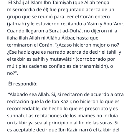
El Sháij al-Islam Ibn Taimíyah (que Allah tenga
misericordia de él) fue preguntado acerca de un
grupo que se reunió para leer el Corán entero
(jatmah) y le estuvieron recitando a ‘Asim y Abu ‘Amr.
Cuando llegaron a Surat ad-Duhá, no dijeron ni la
ilaha íllah Alláh ni Alláhu Ákbar, hasta que
terminaron el Corán. “¿Acaso hicieron mejor o no?
¿Ese hadiz que es narrado acerca de decir el tahlil y
el takbir es sahih y mutawáttir (corroborado por
múltiples cadenas confiables de transmisión), o
no?”.
Él respondió:
“Alabado sea Allah. Sí, si recitaron de acuerdo a otra
recitación que la de Ibn Kazir, no hicieron lo que es
recomendable, de hecho lo que es prescripto y es
sunnah. Las recitaciones de los imames no incluía
un takbir ya sea al principio o al fin de las suras. Si
es aceptable decir que Ibn Kazir narró el takbir del