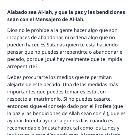
La respuesta no. 110845 salvó un
Alabado sea Al-lah, y que la paz y las bendiciones
matrimonio.
sean con el Mensajero de Al-lah.
Dios no le prohíbe a la gente hacer algo que son
Desde la Q hasta la A, su contribución ayuda a
incapaces de abandonar, ni ordena algo que no
IslamQA.
pueden hacer. Es Satanás quien te está haciendo
Profeta ﷺ dijo:
pensar que no puedes arrepentirte o abandonar el
"Una persona que orienta a otros a hacer el
pecado, porque ¿qué hay realmente que te impida
bien obtendrá la misma recompensa que
arrepentirte?
aquellos que lo realicen."
Debes procurarte los medios que te permitan
(MUSLIM, 1893)
alejarte de este pecado. Una de las medidas más
importantes que puedes tomar es esta con
respecto al matrimonio. Si no puedes casarte,
Contribuir
entonces sigue el consejo dado por el Profeta (que
la paz y las bendiciones de Allah sean con él), que es
ayunar. Intenta ayunar algunos días cuando es
recomendable (mústahabb), tal como los Lunes y