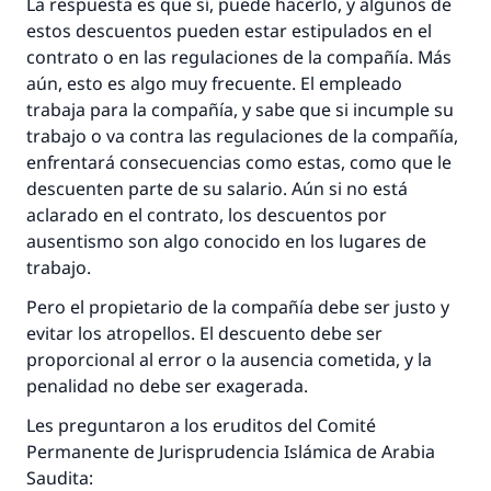
La respuesta es que sí, puede hacerlo, y algunos de
estos descuentos pueden estar estipulados en el
contrato o en las regulaciones de la compañía. Más
aún, esto es algo muy frecuente. El empleado
trabaja para la compañía, y sabe que si incumple su
trabajo o va contra las regulaciones de la compañía,
enfrentará consecuencias como estas, como que le
descuenten parte de su salario. Aún si no está
aclarado en el contrato, los descuentos por
ausentismo son algo conocido en los lugares de
trabajo.
Pero el propietario de la compañía debe ser justo y
evitar los atropellos. El descuento debe ser
proporcional al error o la ausencia cometida, y la
La respuesta no. 110845 salvó un
penalidad no debe ser exagerada.
matrimonio.
Les preguntaron a los eruditos del Comité
Permanente de Jurisprudencia Islámica de Arabia
Desde la Q hasta la A, su contribución ayuda a
Saudita:
IslamQA.