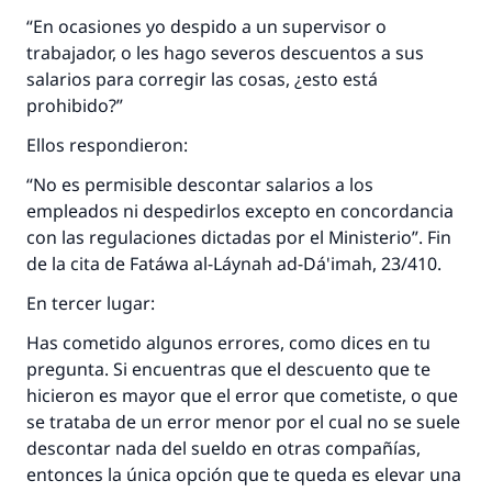
“En ocasiones yo despido a un supervisor o
Profeta ﷺ dijo:
trabajador, o les hago severos descuentos a sus
"Una persona que orienta a otros a hacer el
salarios para corregir las cosas, ¿esto está
bien obtendrá la misma recompensa que
prohibido?”
aquellos que lo realicen."
Ellos respondieron:
(MUSLIM, 1893)
“No es permisible descontar salarios a los
empleados ni despedirlos excepto en concordancia
Contribuir
con las regulaciones dictadas por el Ministerio”. Fin
de la cita de Fatáwa al-Láynah ad-Dá'imah, 23/410.
En tercer lugar:
Has cometido algunos errores, como dices en tu
pregunta. Si encuentras que el descuento que te
hicieron es mayor que el error que cometiste, o que
se trataba de un error menor por el cual no se suele
descontar nada del sueldo en otras compañías,
entonces la única opción que te queda es elevar una