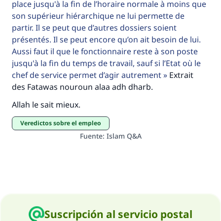
place jusqu'à la fin de l’horaire normale à moins que
Profeta ﷺ dijo:
son supérieur hiérarchique ne lui permette de
"Una persona que orienta a otros a hacer el
partir. Il se peut que d’autres dossiers soient
bien obtendrá la misma recompensa que
présentés. Il se peut encore qu’on ait besoin de lui.
aquellos que lo realicen."
Aussi faut il que le fonctionnaire reste à son poste
(MUSLIM, 1893)
jusqu'à la fin du temps de travail, sauf si l’Etat où le
chef de service permet d’agir autrement
Extrait
des Fatawas nouroun alaa adh dharb.
Contribuir
Allah le sait mieux.
Veredictos sobre el empleo
Fuente
:
Islam Q&A
Suscripción al servicio postal