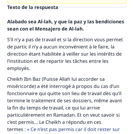
Texto de la respuesta
Alabado sea Al-lah, y que la paz y las bendiciones
sean con el Mensajero de Al-lah.
S’il n’y a pas de travail et si la direction vous permet
de partir, il n’y a aucun inconvénient à le faire, la
direction étant habilitée à veiller sur les intérêts de
l’institution et de repartir les tâches entre les
employés.
Cheikh Ibn Baz (Puisse Allah lui accorder sa
miséricorde) a été interrogé à propos du cas d’un
fonctionnaire qui quitte son lieu de travail dès qu’il
La respuesta no. 110845 salvó un
termine le traitement de ses dossiers, même avant
la fin du temps de travail, ce qui lui arrive
matrimonio.
particulièrement en Ramadan. Et on veut savoir si
c’est permis… Le Cheikh a répondu en ces
Desde la Q hasta la A, su contribución ayuda a
IslamQA.
termes :
Ce n’est pas permis car il doit rester sur