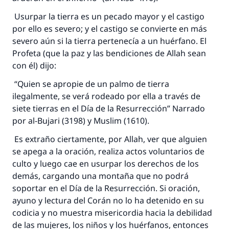
Usurpar la tierra es un pecado mayor y el castigo
por ello es severo; y el castigo se convierte en más
severo aún si la tierra pertenecía a un huérfano. El
Profeta (que la paz y las bendiciones de Allah sean
con él) dijo:
“Quien se apropie de un palmo de tierra
ilegalmente, se verá rodeado por ella a través de
siete tierras en el Día de la Resurrección” Narrado
por al-Bujari (3198) y Muslim (1610).
Es extraño ciertamente, por Allah, ver que alguien
se apega a la oración, realiza actos voluntarios de
culto y luego cae en usurpar los derechos de los
demás, cargando una montaña que no podrá
soportar en el Día de la Resurrección. Si oración,
La respuesta no. 110845 salvó un
ayuno y lectura del Corán no lo ha detenido en su
codicia y no muestra misericordia hacia la debilidad
matrimonio.
de las mujeres, los niños y los huérfanos, entonces