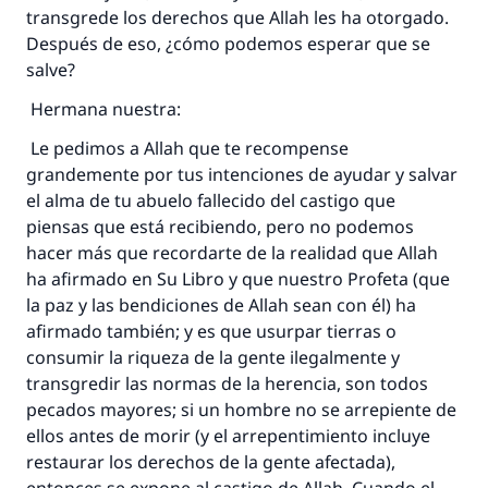
transgrede los derechos que Allah les ha otorgado.
Desde la Q hasta la A, su contribución ayuda a
IslamQA.
Después de eso, ¿cómo podemos esperar que se
salve?
Profeta ﷺ dijo:
"Una persona que orienta a otros a hacer el
Hermana nuestra:
bien obtendrá la misma recompensa que
Le pedimos a Allah que te recompense
aquellos que lo realicen."
grandemente por tus intenciones de ayudar y salvar
(MUSLIM, 1893)
el alma de tu abuelo fallecido del castigo que
piensas que está recibiendo, pero no podemos
hacer más que recordarte de la realidad que Allah
Contribuir
ha afirmado en Su Libro y que nuestro Profeta (que
la paz y las bendiciones de Allah sean con él) ha
afirmado también; y es que usurpar tierras o
consumir la riqueza de la gente ilegalmente y
transgredir las normas de la herencia, son todos
pecados mayores; si un hombre no se arrepiente de
ellos antes de morir (y el arrepentimiento incluye
restaurar los derechos de la gente afectada),