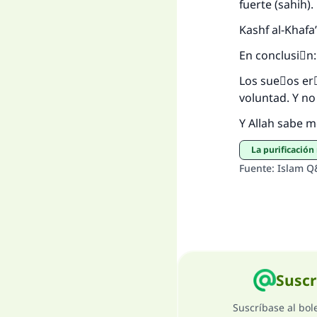
fuerte (sahih).
Kashf al-Khafa
En conclusiَn
Los sueٌos erَ
voluntad. Y no
Y Allah sabe m
La purificació
Fuente
:
Islam Q
Suscr
Suscríbase al bol