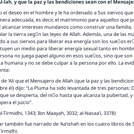
-lah, y que la paz y las bendiciones sean con el Mensajer
o el deseo en el hombre y le ha ordenado a Sus siervos que
nera adecuada, es decir, el matrimonio para aquellos que 
sí alcanzar intereses mundanos como construir una familia, f
lar la tierra segْn las leyes de Allah. Además, una de las 
ado a sus siervos para liberar esa energía son los sueٌos erَ
tuyen un medio para liberar energía sexual tanto en hom
rsona no juega papel alguno en esos sueٌos, sino que son 
za humana y no se debe culpar a la persona por ello. La evi
iente:
de ‘Ali que el Mensajero de Allah (que la paz y las bendicion
re él) dijo: “La Pluma ha sido levantada de tres personas: 
ue se despierta, del niٌo hasta que alcanza la pubertad, 
pera el juicio”.
l-Tirmidhi, 1343; Ibn Maayah, 3032; al-Nasaa’i, 3378)
ar también fue narrado de ‘Aa’ishah en los cuatro libros de
Tirmidhi.