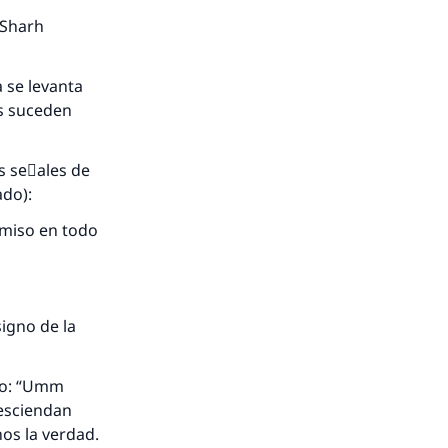
 Sharh
 se levanta
os suceden
s seٌales de
ado):
nio.
rmiso en todo
A.
a
igno de la
jo: “Umm
desciendan
nos la verdad.