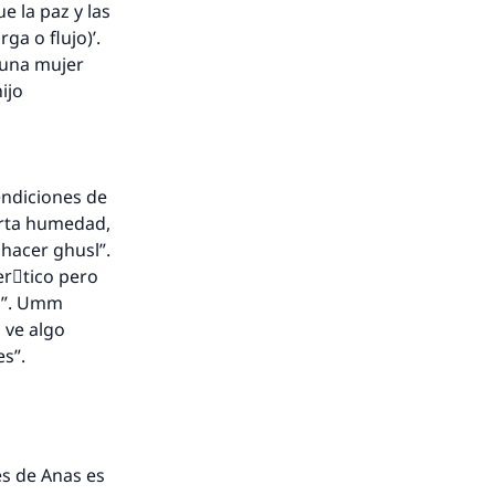
ga o flujo)’.
bendiciones de
erta humedad,
hacer ghusl”.
erَtico pero
sl”. Umm
es”.
vés de Anas es