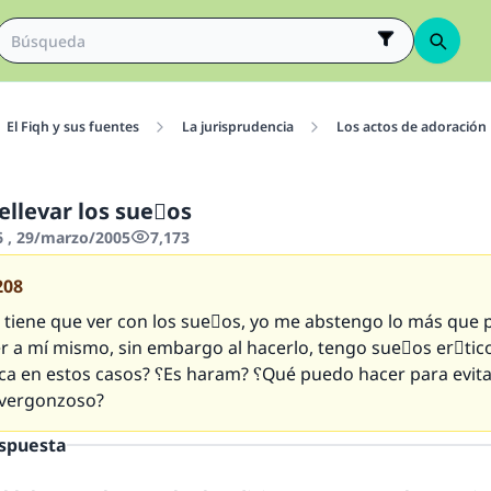
El Fiqh y sus fuentes
La jurisprudencia
Los actos de adoración
llevar los sueٌos
6 , 29/marzo/2005
7,173
208
 tiene que ver con los sueٌos, yo me abstengo lo más que
 a mí mismo, sin embargo al hacerlo, tengo sueٌos erَticos. ؟
? ؟Es haram? ؟Qué puedo hacer para evitarlos ya
 vergonzoso?
espuesta