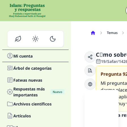
Temas
Cَmo sobre
Mi cuenta
19/Safar/142
Árbol de categorías
Pregunta
9
Fatwas nuevas
Mi pregunta
Respuestas más
darme placer
Nuevo
importantes
regla se aplica en estos casos
que es muy
Archivos científicos
Texto de la r
Artículos