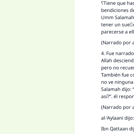
؟Tiene que hacer ghusl una mujer si tiene un sueٌo erَtico?’ El Profeta (que la paz y las
bendiciones de 
Umm Salamah se cu
tener un sueٌo erَtico? él
parecerse a ell
(Narrado por a
4. Fue narrado
Allah desciend
pero no recuer
También fue c
no ve ninguna 
Salamah dijo: “Oh Mensajero de
así?”. él resp
(Narrado por a
al-‘Aylaani dijo
Ibn Qattaan dij