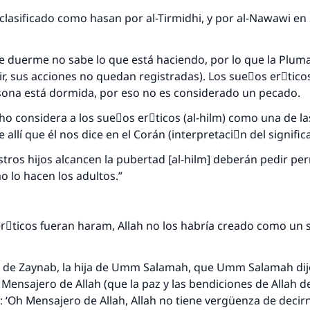
 clasificado como hasan por al-Tirmidhi, y por al-Nawawi en
 duerme no sabe lo que está haciendo, por lo que la Pluma
cir, sus acciones no quedan registradas). Los sueٌos erَtic
sona está dormida, por eso no es considerado un pecado.
cho considera a los sueٌos erَticos (al-hilm) como una de la
 allí que él nos dice en el Corán (interpretaciَn del signific
respuesta no. 110845 salvó un matrimo
tros hijos alcancen la pubertad [al-hilm] deberán pedir pe
lo hacen los adultos.”
esde la Q hasta la A, su contribución ayuda a IslamQ
Profeta ﷺ dijo:
"Una persona que orienta a otros a hacer el bien obtendrá l
erَticos fueran haram, Allah no los habría creado como un s
misma recompensa que aquellos que lo realicen."
(MUSLIM, 1893)
o de Zaynab, la hija de Umm Salamah, que Umm Salamah di
 Mensajero de Allah (que la paz y las bendiciones de Allah 
jo: ‘Oh Mensajero de Allah, Allah no tiene vergüenza de decir