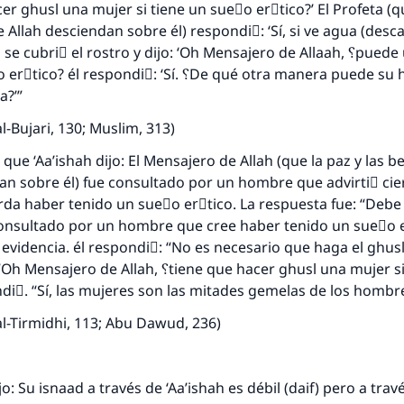
Contribuir
Allah desciendan sobre él) respondiَ: ‘Sí, si ve agua (descar
briَ el rostro y dijo: ‘Oh Mensajero de Allaah, ؟puede una mujer
 respondiَ: ‘Sí. ؟De qué otra manera puede su hijo
a?’”
l-Bujari, 130; Muslim, 313)
 que ‘Aa’ishah dijo: El Mensajero de Allah (que la paz y las 
an sobre él) fue consultado por un hombre que advirtiَ ci
da haber tenido un sueٌo erَtico. La respuesta fue: “Debe 
onsultado por un hombre que cree haber tenido un sueٌo 
evidencia. él respondiَ: “No es necesario que haga el ghu
 Allah, ؟tiene que hacer ghusl una mujer si ve algo
ondiَ. “Sí, las mujeres son las mitades gemelas de los hombr
l-Tirmidhi, 113; Abu Dawud, 236)
:
o: Su isnaad a través de ‘Aa’ishah es débil (daif) pero a tra