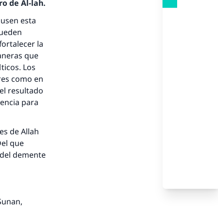
o de Al-lah.
 usen esta
pueden
ortalecer la
maneras que
ticos. Los
bres como en
el resultado
dencia para
es de Allah
Del que
y del demente
 Sunan,