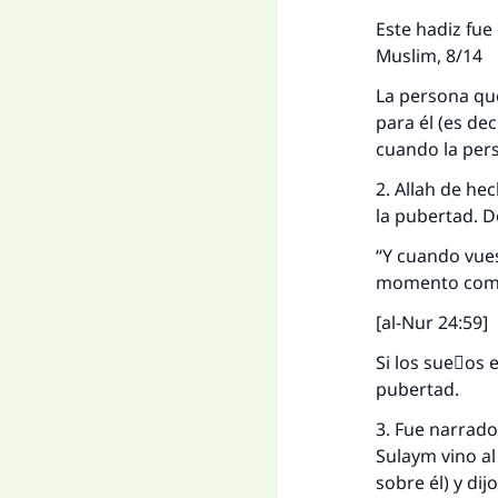
Este hadiz fue
Muslim, 8/14
La persona que
para él (es de
cuando la per
2. Allah de he
la pubertad. De
La 
“Y cuando vues
momento como 
D
[al-Nur 24:59]
Si los sueٌos 
pubertad.
3. Fue narrad
Sulaym vino al
sobre él) y di