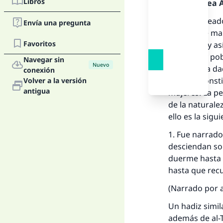
Libros
Alabado sea Al
Allah ha cread
Envía una pregunta
energía de ma
Favoritos
costearlo, y a
sociedad y pob
Navegar sin
Nuevo
Allah les ha d
conexión
mismos consti
Volver a la versión
antigua
mujeres. La pe
de la naturale
ello es la sigu
1. Fue narrado 
desciendan sob
duerme hasta q
hasta que recu
(Narrado por a
Un hadiz simil
además de al-