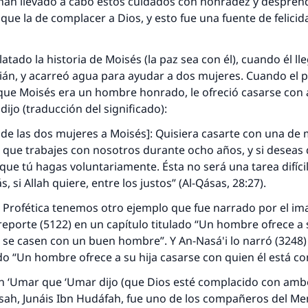
an llevado a cabo estos cuidados con honradez y desprend
 que la de complacer a Dios, y esto fue una fuente de felicid
atado la historia de Moisés (la paz sea con él), cuando él lle
án, y acarreó agua para ayudar a dos mujeres. Cuando el p
 que Moisés era un hombre honrado, le ofreció casarse con
 dijo (traducción del significado):
e de las dos mujeres a Moisés]: Quisiera casarte con una de 
 que trabajes con nosotros durante ocho años, y si deseas
 que tú hagas voluntariamente. Ésta no será una tarea difíci
 si Allah quiere, entre los justos” (Al-Qásas, 28:27).
n Profética tenemos otro ejemplo que fue narrado por el ima
reporte (5122) en un capítulo titulado “Un hombre ofrece a 
se casen con un buen hombre”. Y An-Nasá'i lo narró (3248)
ado “Un hombre ofrece a su hija casarse con quien él está c
n ‘Umar que ‘Umar dijo (que Dios esté complacido con ambo
sah, Junáis Ibn Hudáfah, fue uno de los compañeros del Me