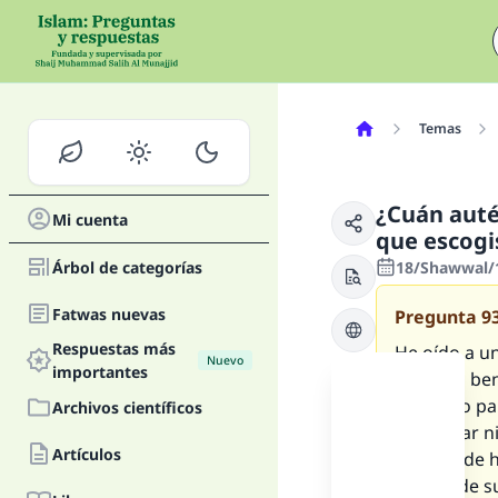
Temas
¿Cuán autén
Mi cuenta
que escogis
Árbol de categorías
18/Shawwal/1
Fatwas nuevas
Pregunta
9
Respuestas más
He oído a un
Nuevo
importantes
paz y las be
escogido par
Archivos científicos
encontrar n
Artículos
que puede h
alguno de su