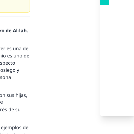
o de Al-lah.
er es una de
nio es uno de
aspecto
sosiego y
rsona
on sus hijas,
ya
erés de su
s ejemplos de