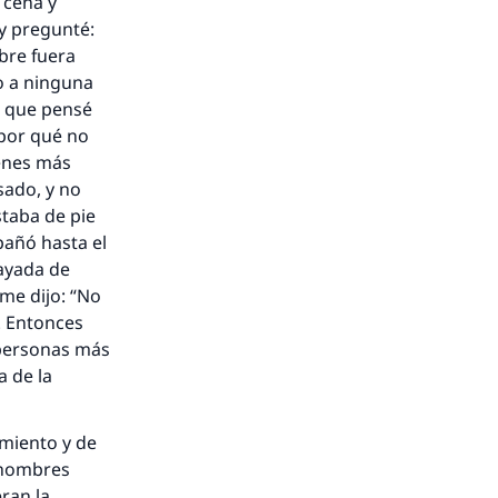
 cena y
 y pregunté:
bre fuera
o a ninguna
ro que pensé
¿por qué no
ienes más
sado, y no
staba de pie
pañó hasta el
mayada de
 me dijo: “No
”. Entonces
 personas más
 de la
imiento y de
 hombres
ran la