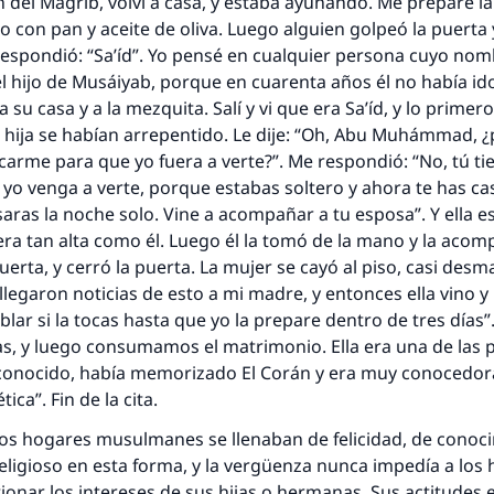
n del Mágrib, volví a casa, y estaba ayunando. Me preparé la
 con pan y aceite de oliva. Luego alguien golpeó la puerta
Respondió: “Sa’íd”. Yo pensé en cualquier persona cuyo nom
el hijo de Musáiyab, porque en cuarenta años él no había id
 su casa y a la mezquita. Salí y vi que era Sa’íd, y lo prime
u hija se habían arrepentido. Le dije: “Oh, Abu Muhámmad, 
carme para que yo fuera a verte?”. Me respondió: “No, tú t
yo venga a verte, porque estabas soltero y ahora te has ca
aras la noche solo. Vine a acompañar a tu esposa”. Y ella e
 era tan alta como él. Luego él la tomó de la mano y la acom
uerta, y cerró la puerta. La mujer se cayó al piso, casi des
llegaron noticias de esto a mi madre, y entonces ella vino y
ablar si la tocas hasta que yo la prepare dentro de tres días
as, y luego consumamos el matrimonio. Ella era una de las
 conocido, había memorizado El Corán y era muy conocedora
tica”. Fin de la cita.
los hogares musulmanes se llenaban de felicidad, de conoc
ligioso en esta forma, y la vergüenza nunca impedía a los
onar los intereses de sus hijas o hermanas. Sus actitudes e