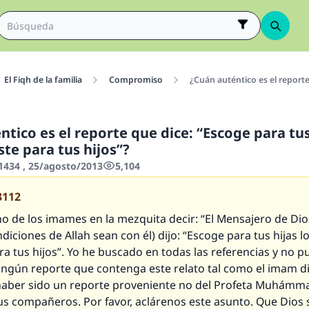
El Fiqh de la familia
Compromiso
¿Cuán auténtico es el reporte 
tico es el reporte que dice: “Escoge para tus
te para tus hijos”?
434 , 25/agosto/2013
5,104
3112
o de los imames en la mezquita decir: “El Mensajero de Dio
ndiciones de Allah sean con él) dijo: “Escoge para tus hijas l
a tus hijos”. Yo he buscado en todas las referencias y no p
ingún reporte que contenga este relato tal como el imam di
aber sido un reporte proveniente no del Profeta Muhámma
s compañeros. Por favor, aclárenos este asunto. Que Dios 