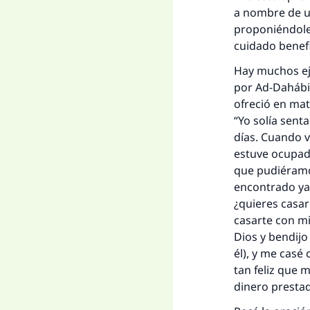
a nombre de un
proponiéndole
cuidado benefic
Hay muchos eje
por Ad-Dahábi 
ofreció en matr
“Yo solía sent
días. Cuando vo
estuve ocupado
que pudiéramos
encontrado ya 
¿quieres casar
casarte con mi
Dios y bendijo
él), y me casé
tan feliz que 
dinero presta