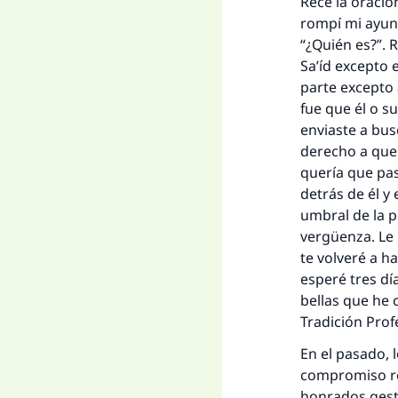
Recé la oració
rompí mi ayuno
“¿Quién es?”. 
Sa’íd excepto 
parte excepto a
fue que él o s
enviaste a bus
derecho a que 
quería que pas
detrás de él y
umbral de la p
vergüenza. Le 
te volveré a h
esperé tres dí
bellas que he
Tradición Profé
En el pasado, 
compromiso re
honrados gesti