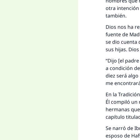
hombres que h
otra intención
también.
Dios nos ha rel
fuente de Madi
se dio cuenta
sus hijas. Dios
“Dijo [el padr
a condición de
diez será algo
me encontrarás,
En la Tradició
Él compiló un 
hermanas que 
capítulo titul
Se narró de Ib
esposo de Haf