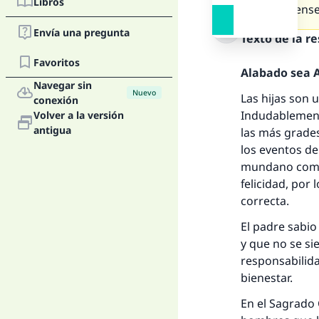
Libros
recompense 
Envía una pregunta
Texto de la r
Favoritos
Alabado sea Al
Navegar sin
Nuevo
Las hijas son 
conexión
Indudablement
Volver a la versión
antigua
las más grades
los eventos de
mundano como e
felicidad, por
correcta.
El padre sabio
y que no se si
responsabilida
bienestar.
En el Sagrado 