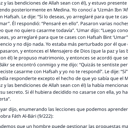
z y las bendiciones de Allah sean con él), y estuvo presente 
ciendo posteriormente en Medina. Yo conocí a ‘Uzmán Ibn ‘Aff
n Hafsah. Le dije: “Si lo deseas, yo arreglaré para que te ca
mar”. Él respondió: “Pensaré en ello”. Pasaron varias noche
reo que no quiero casarme todavía”. ‘Umar dijo: “Luego cono
 deseas, yo arreglaré para que te cases con Hafsah Bint ‘Umar
encio y no dijo nada. Yo estaba más perturbado por él que
pasaron, y entonces el Mensajero de Dios (que la paz y las
con él) le propuso matrimonio, y entonces se acordó que se
Bákr se encontró conmigo y me dijo: “Quizás te sentiste pe
ciste casarme con Hafsah y yo no te respondí”. Le dije: “Sí”.
día responderte excepto el hecho de que yo sabía que el 
az y las bendiciones de Allah sean con él) la había menciona
 su secreto. Si él hubiera decidido no casarse con ella, yo ha
respuesta no. 110845 salvó un matrimo
erta”.
Háyar dijo, enumerando las lecciones que podemos aprender
esde la Q hasta la A, su contribución ayuda a IslamQ
obra Fáth Al-Bári (9/222):
Profeta ﷺ dijo:
ndemos que un hombre puede gestionar las propuestas ma
"Una persona que orienta a otros a hacer el bien obtendrá l