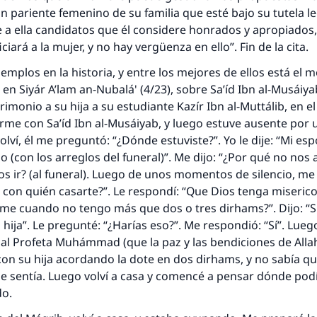
 pariente femenino de su familia que esté bajo su tutela le
misma recompensa que aquellos que lo realicen."
 a ella candidatos que él considere honrados y apropiados
(MUSLIM, 1893)
iará a la mujer, y no hay vergüenza en ello”. Fin de la cita.
mplos en la historia, y entre los mejores de ellos está el
en Siyár A’lam an-Nubalá' (4/23), sobre Sa’íd Ibn al-Musáiy
Contribuir
imonio a su hija a su estudiante Kazír Ibn al-Muttálib, en el 
arme con Sa’íd Ibn al-Musáiyab, y luego estuve ausente por
lví, él me preguntó: “¿Dónde estuviste?”. Yo le dije: “Mi espo
 (con los arreglos del funeral)”. Me dijo: “¿Por qué no nos 
 ir? (al funeral). Luego de unos momentos de silencio, me 
con quién casarte?”. Le respondí: “Que Dios tenga misericor
me cuando no tengo más que dos o tres dirhams?”. Dijo: “S
 hija”. Le pregunté: “¿Harías eso?”. Me respondió: “Sí”. Lueg
 al Profeta Muhámmad (que la paz y las bendiciones de Alla
 con su hija acordando la dote en dos dirhams, y no sabía q
me sentía. Luego volví a casa y comencé a pensar dónde pod
do.