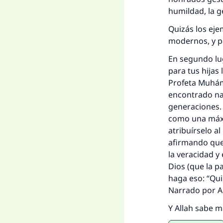
humildad, la g
Quizás los ej
modernos, y p
En segundo lug
para tus hijas
Profeta Muhámm
encontrado na
generaciones. 
como una máxi
atribuírselo a
afirmando que 
la veracidad y
Dios (que la pa
haga eso: “Qui
Narrado por Al
Y Allah sabe m