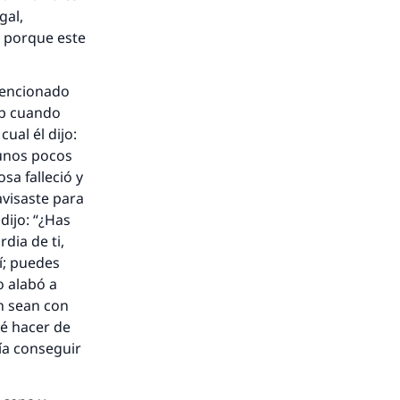
gal,
, porque este
 mencionado
ab cuando
cual él dijo:
 unos pocos
sa falleció y
avisaste para
dijo: “¿Has
dia de ti,
í; puedes
o alabó a
h sean con
ué hacer de
ía conseguir