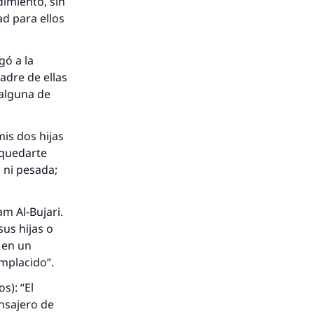
imiento, sin
ad para ellos
gó a la
adre de ellas
 alguna de
mis dos hijas
 quedarte
l ni pesada;
m Al-Bujari.
sus hijas o
 en un
omplacido”.
s): “El
nsajero de