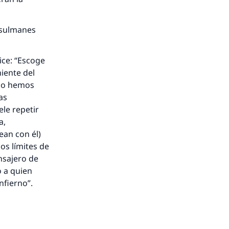
usulmanes
ice: “Escoge
niente del
 no hemos
as
ele repetir
a,
ean con él)
os límites de
nsajero de
o a quien
nfierno”.