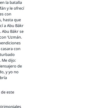
en la batalla
án y le ofrecí
ses con
s, hasta que
cí a Abu Bákr
”. Abu Bákr se
 con ‘Uzmán.
 bendiciones
 casara con
rturbado
 Me dijo:
Mensajero de
do, y yo no
bría
nio.
 de este
A.
trimoniales
a