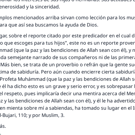
enerosidad y la sinceridad.
emplos mencionados arriba sirvan como lección para los m
ara que así sea buscamos la ayuda de Dios.
ar, sobre el reporte citado por este predicador en el cual d
 lo que escoges para tus hijos”, este no es un reporte prove
ad (que la paz y las bendiciones de Allah sean con él), y
da semejante narrado de sus compañeros ni de las primer
Más bien, se trata de un proverbio o refrán que la gente su
ma de sabiduría. Pero aún cuando encierre cierta sabidurí
l Profeta Muhámmad (que la paz y las bendiciones de Allah s
él ha dicho esto es un grave y serio error, y es sobrepasar l
 el respeto, pues implicaría decir una mentira acerca del Me
z y las bendiciones de Allah sean con él), y él le ha advertid
en mienta sobre mí a sabiendas, ha tomado su lugar en el I
-Bujari, 110; y por Muslim, 3.
ás.