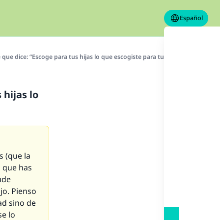
Español
que dice: “Escoge para tus hijas lo que escogiste para tus hijos”?
 hijas lo
s (que la
o que has
ude
jo. Pienso
d sino de
se lo