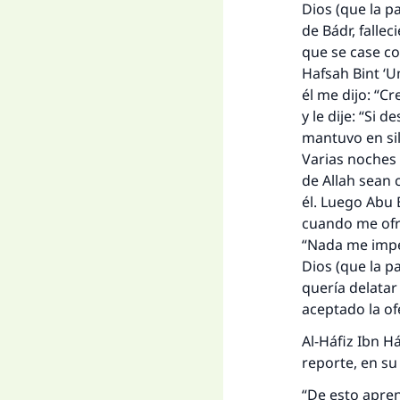
Dios (que la pa
de Bádr, falle
que se case co
Hafsah Bint ‘U
él me dijo: “C
y le dije: “Si
mantuvo en sil
Varias noches 
de Allah sean 
él. Luego Abu 
cuando me ofre
“Nada me impe
Dios (que la p
quería delatar
La 
aceptado la of
Al-Háfiz Ibn 
D
reporte, en su 
“De esto apre