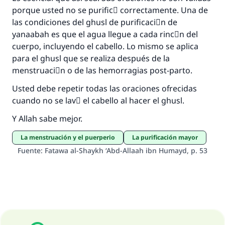
porque usted no se purificَ correctamente. Una de
Profeta ﷺ dijo:
las condiciones del ghusl de purificaciَn de
"Una persona que orienta a otros a hacer el
yanaabah es que el agua llegue a cada rincَn del
bien obtendrá la misma recompensa que
cuerpo, incluyendo el cabello. Lo mismo se aplica
aquellos que lo realicen."
para el ghusl que se realiza después de la
(MUSLIM, 1893)
menstruaciَn o de las hemorragias post-parto.
Usted debe repetir todas las oraciones ofrecidas
cuando no se lavَ el cabello al hacer el ghusl.
Contribuir
Y Allah sabe mejor.
La menstruación y el puerperio
La purificación mayor
Fuente
:
Fatawa al-Shaykh ‘Abd-Allaah ibn Humayd, p. 53