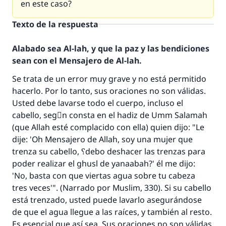
en este caso?
Texto de la respuesta
Alabado sea Al-lah, y que la paz y las bendiciones
sean con el Mensajero de Al-lah.
Se trata de un error muy grave y no está permitido
hacerlo. Por lo tanto, sus oraciones no son válidas.
Usted debe lavarse todo el cuerpo, incluso el
cabello, segْn consta en el hadiz de Umm Salamah
(que Allah esté complacido con ella) quien dijo: "Le
dije: 'Oh Mensajero de Allah, soy una mujer que
trenza su cabello, ؟debo deshacer las trenzas para
poder realizar el ghusl de yanaabah?' él me dijo:
La respuesta no. 110845 salvó un
'No, basta con que viertas agua sobre tu cabeza
tres veces'". (Narrado por Muslim, 330). Si su cabello
matrimonio.
está trenzado, usted puede lavarlo asegurándose
de que el agua llegue a las raíces, y también al resto.
Desde la Q hasta la A, su contribución ayuda a
IslamQA.
Es esencial que así sea. Sus oraciones no son válidas