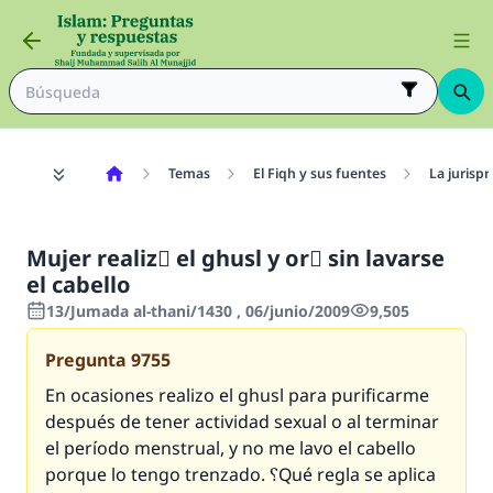
Temas
El Fiqh y sus fuentes
La jurisp
Mujer realizَ el ghusl y orَ sin lavarse
el cabello
13/Jumada al-thani/1430 , 06/junio/2009
9,505
Pregunta
9755
En ocasiones realizo el ghusl para purificarme
después de tener actividad sexual o al terminar
el período menstrual, y no me lavo el cabello
porque lo tengo trenzado. ؟Qué regla se aplica