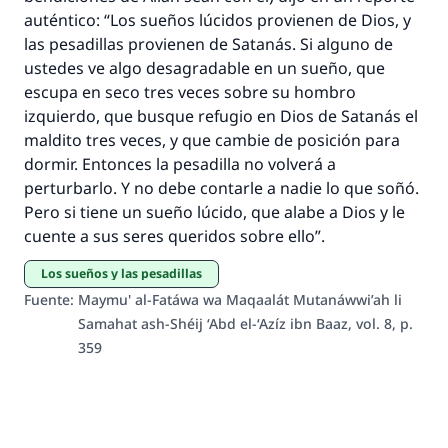
IslamQA.
auténtico: “Los sueños lúcidos provienen de Dios, y
las pesadillas provienen de Satanás. Si alguno de
Profeta ﷺ dijo:
ustedes ve algo desagradable en un sueño, que
"Una persona que orienta a otros a hacer el
escupa en seco tres veces sobre su hombro
bien obtendrá la misma recompensa que
izquierdo, que busque refugio en Dios de Satanás el
aquellos que lo realicen."
maldito tres veces, y que cambie de posición para
(MUSLIM, 1893)
dormir. Entonces la pesadilla no volverá a
perturbarlo. Y no debe contarle a nadie lo que soñó.
Pero si tiene un sueño lúcido, que alabe a Dios y le
Contribuir
cuente a sus seres queridos sobre ello”.
Los sueños y las pesadillas
Fuente
:
Maymu' al-Fatáwa wa Maqaalát Mutanáwwi’ah li
Samahat ash-Shéij ‘Abd el-‘Azíz ibn Baaz, vol. 8, p.
359