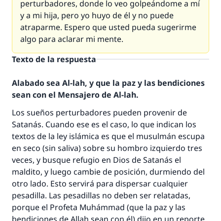
perturbadores, donde lo veo golpeándome a mí
y a mi hija, pero yo huyo de él y no puede
atraparme. Espero que usted pueda sugerirme
algo para aclarar mi mente.
Texto de la respuesta
Alabado sea Al-lah, y que la paz y las bendiciones
sean con el Mensajero de Al-lah.
Los sueños perturbadores pueden provenir de
Satanás. Cuando ese es el caso, lo que indican los
textos de la ley islámica es que el musulmán escupa
en seco (sin saliva) sobre su hombro izquierdo tres
veces, y busque refugio en Dios de Satanás el
maldito, y luego cambie de posición, durmiendo del
La respuesta no. 110845 salvó un
otro lado. Esto servirá para dispersar cualquier
pesadilla. Las pesadillas no deben ser relatadas,
matrimonio.
porque el Profeta Muhámmad (que la paz y las
bendiciones de Allah sean con él) dijo en un reporte
Desde la Q hasta la A, su contribución ayuda a