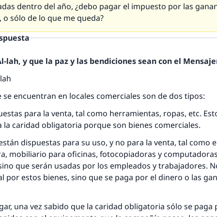
adas dentro del año, ¿debo pagar el impuesto por las gana
, o sólo de lo que me queda?
espuesta
-lah, y que la paz y las bendiciones sean con el Mensajer
lah
 se encuentran en locales comerciales son de dos tipos:
uestas para la venta, tal como herramientas, ropas, etc. Est
a la caridad obligatoria porque son bienes comerciales.
respuesta no. 110845 salvó un matrimo
están dispuestas para su uso, y no para la venta, tal como
a, mobiliario para oficinas, fotocopiadoras y computadora
esde la Q hasta la A, su contribución ayuda a IslamQ
 sino que serán usadas por los empleados y trabajadores. 
l por estos bienes, sino que se paga por el dinero o las ga
Profeta ﷺ dijo:
"Una persona que orienta a otros a hacer el bien obtendrá l
misma recompensa que aquellos que lo realicen."
ar, una vez sabido que la caridad obligatoria sólo se paga 