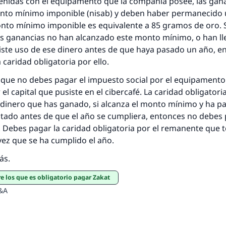
enidas con el equipamento que la compañía posee, las gan
(MUSLIM, 1893)
onto mínimo imponible (nisab) y deben haber permanecido 
onto mínimo imponible es equivalente a 85 gramos de oro. 
as ganancias no han alcanzado este monto mínimo, o han ll
Contribuir
iste uso de ese dinero antes de que haya pasado un año, e
 caridad obligatoria por ello.
 que no debes pagar el impuesto social por el equipamento
el capital que pusiste en el cibercafé. La caridad obligatori
 dinero que has ganado, si alcanza el monto mínimo y ha p
stado antes de que el año se cumpliera, entonces no debes 
. Debes pagar la caridad obligatoria por el remanente que 
ez que se ha cumplido el año.
ás.
re los que es obligatorio pagar Zakat
&A