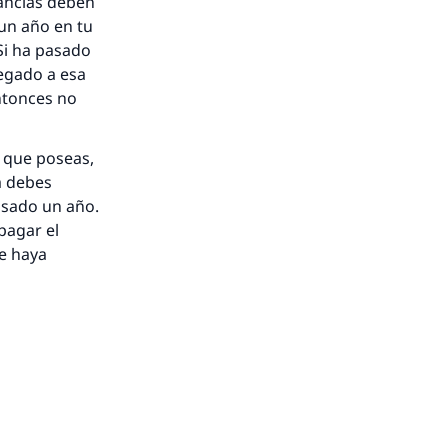
ancias deben
un año en tu
Si ha pasado
egado a esa
ntonces no
 que poseas,
a debes
asado un año.
pagar el
te haya