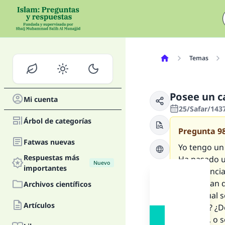
Temas
Posee un c
Mi cuenta
25/Safar/143
Árbol de categorías
Pregunta
9
Fatwas nuevas
Yo tengo un 
Respuestas más
Ha pasado u
Nuevo
importantes
las gananci
encuadran d
Archivos científicos
por el cual
Artículos
negocio? ¿De
negocio, o s