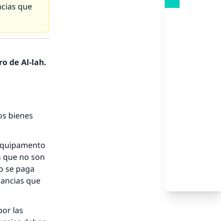
ncias que
o de Al-lah.
os bienes
nio.
 equipamento
s que no son
A.
No se paga
nancias que
a
por las