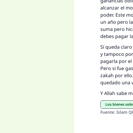
ganancias obt
alcanzar el m
poder. Este m
un año pero l
suma pero hic
debes pagar la
Sí queda claro
y tampoco por 
pagarla por el
Pero si fue ga
zakah por ello
quedado una v
Y Allah sabe m
Los bienes sob
Fuente
:
Islam Q