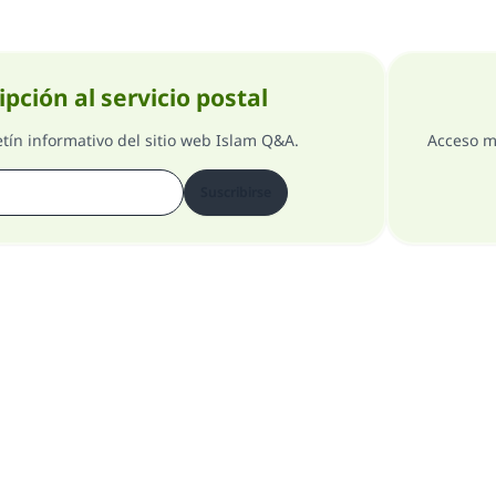
ipción al servicio postal
etín informativo del sitio web Islam Q&A.
Acceso m
Suscribirse
Comentarios
Acerca del supervisor general
Todos los derechos reservados 1997-2025 ©