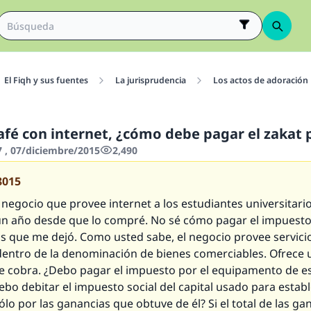
El Fiqh y sus fuentes
La jurisprudencia
Los actos de adoración
afé con internet, ¿cómo debe pagar el zakat p
7 , 07/diciembre/2015
2,490
8015
negocio que provee internet a los estudiantes universitario
n año desde que lo compré. No sé cómo pagar el impuesto 
as que me dejó. Como usted sabe, el negocio provee servici
entro de la denominación de bienes comerciables. Ofrece u
 se cobra. ¿Debo pagar el impuesto por el equipamento de e
bo debitar el impuesto social del capital usado para establ
ólo por las ganancias que obtuve de él? Si el total de las ga