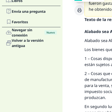
Libros
fueron gast
he obtenido
Envía una pregunta
Texto de la r
Favoritos
Navegar sin
Alabado sea Al
Nuevo
conexión
Alabado sea Al
Volver a la versión
antigua
Los bienes que
1 – Cosas disp
están sujetos 
La 
2 – Cosas que 
de manufactur
D
para la venta,
impuesto socia
produzcan.
En segundo lug