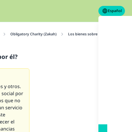
Español
Obligatory Charity (Zakah)
Los bienes sobre los que es obligato
or él?
s y otros.
social por
os que no
n servicio
ste
ecer el
nancias