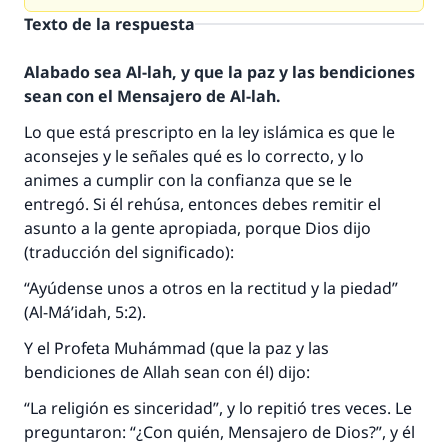
Texto de la respuesta
Alabado sea Al-lah, y que la paz y las bendiciones
sean con el Mensajero de Al-lah.
Lo que está prescripto en la ley islámica es que le
aconsejes y le señales qué es lo correcto, y lo
animes a cumplir con la confianza que se le
entregó. Si él rehúsa, entonces debes remitir el
asunto a la gente apropiada, porque Dios dijo
(traducción del significado):
“Ayúdense unos a otros en la rectitud y la piedad”
La respuesta no. 110845 salvó un
(Al-Má’idah, 5:2).
matrimonio.
Y el Profeta Muhámmad (que la paz y las
bendiciones de Allah sean con él) dijo:
Desde la Q hasta la A, su contribución ayuda a
IslamQA.
“La religión es sinceridad”, y lo repitió tres veces. Le
preguntaron: “¿Con quién, Mensajero de Dios?”, y él
Profeta ﷺ dijo: