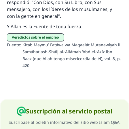
respondió: “Con Dios, con Su Libro, con Sus
"Una persona que orienta a otros a hacer el
mensajero, con los líderes de los musulmanes, y
bien obtendrá la misma recompensa que
con la gente en general”.
aquellos que lo realicen."
Y Allah es la Fuente de toda fuerza.
(MUSLIM, 1893)
Veredictos sobre el empleo
Fuente
:
Kitab Maymu’ Fatáwa wa Maqaalát Mutanawíyah li
Contribuir
Samáhat ash-Sháij al-‘Allámah ‘Abd el-‘Azíz ibn
Baaz (que Allah tenga misericordia de él), vol. 8, p.
420
Suscripción al servicio postal
Suscríbase al boletín informativo del sitio web Islam Q&A.