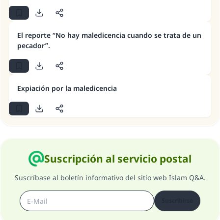
La respuesta no. 110845 salvó un
El reporte “No hay maledicencia cuando se trata de un
matrimonio.
pecador”.
Desde la Q hasta la A, su contribución ayuda a
IslamQA.
Expiación por la maledicencia
Profeta ﷺ dijo:
"Una persona que orienta a otros a hacer el
bien obtendrá la misma recompensa que
aquellos que lo realicen."
(MUSLIM, 1893)
Suscripción al servicio postal
Contribuir
Suscríbase al boletín informativo del sitio web Islam Q&A.
Suscribirse