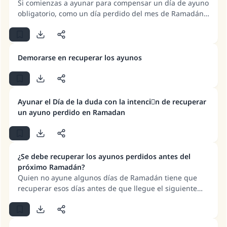
Si comienzas a ayunar para compensar un día de ayuno
obligatorio, como un día perdido del mes de Ramadán
o como expiación por haber roto una promesa, no
tienes permitido romperlo sin una excusa válida (como
una enfermedad o un viaje).
Demorarse en recuperar los ayunos
Ayunar el Día de la duda con la intenciَn de recuperar
un ayuno perdido en Ramadan
¿Se debe recuperar los ayunos perdidos antes del
próximo Ramadán?
Quien no ayune algunos días de Ramadán tiene que
recuperar esos días antes de que llegue el siguiente
Ramadán. Para más información, consulte la respuesta
detallada.
La respuesta no. 110845 salvó un