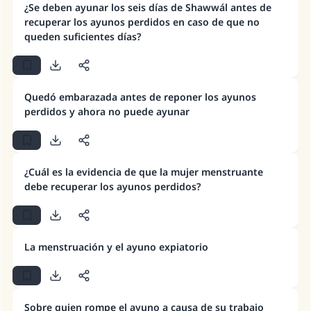
¿Se deben ayunar los seis días de Shawwál antes de
matrimonio.
recuperar los ayunos perdidos en caso de que no
queden suficientes días?
Desde la Q hasta la A, su contribución ayuda a
IslamQA.
Profeta ﷺ dijo:
Quedó embarazada antes de reponer los ayunos
"Una persona que orienta a otros a hacer el
perdidos y ahora no puede ayunar
bien obtendrá la misma recompensa que
aquellos que lo realicen."
(MUSLIM, 1893)
¿Cuál es la evidencia de que la mujer menstruante
debe recuperar los ayunos perdidos?
Contribuir
La menstruación y el ayuno expiatorio
Sobre quien rompe el ayuno a causa de su trabajo