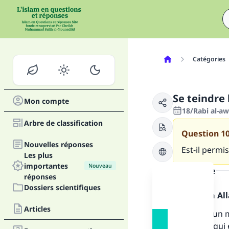
Catégories
Se teindre
Mon compte
18/Rabi al-a
Arbre de classification
Question
1
Nouvelles réponses
Est-il permi
Les plus
importantes
Nouveau
la réponse
réponses
Dossiers scientifiques
Louange à Alla
Articles
Il n’y a aucun
henné. Ce qui 