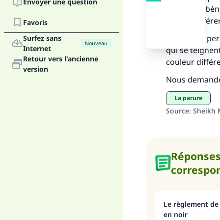
Envoyer une question
Prophète (bénéd
cela. Se référe
Favoris
Il n’est pas p
Surfez sans
Fai
Nouveau
Internet
qui se teignen
Retour vers l'ancienne
couleur différ
version
Nous demandons
La parure
Source
:
Sheikh 
"Ce
Réponse
correspo
Le règlement de 
en noir