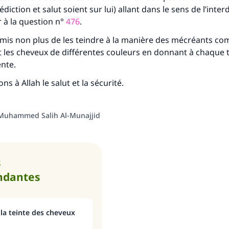
iction et salut soient sur lui) allant dans le sens de l’inter
r à la question n°
476
.
ermis non plus de les teindre à la manière des mécréants co
tes une différence dans la vie de million
t les cheveux de différentes couleurs en donnant à chaque 
personnes grâce à votre contribution
ente.
 à Allah le salut et la sécurité.
Aidez nous à apporter des réponses.
Le Messager d'Allah (Paix sur lui) a dit:
Muhammed Salih Al-Munajjid
lui qui indique une bonne action obtient la même récomp
que celui qui le fait."
(MOUSLIM 1893)
s
ndantes
Soutenez IslamQA
la teinte des cheveux