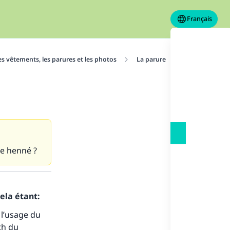
Français
es vêtements, les parures et les photos
La parure
Se teindre les
le henné ?
ela étant:
 l’usage du
th du