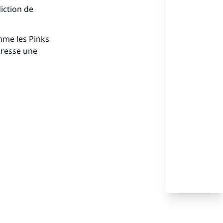
diction de
mme les Pinks
s de
tresse une
ense