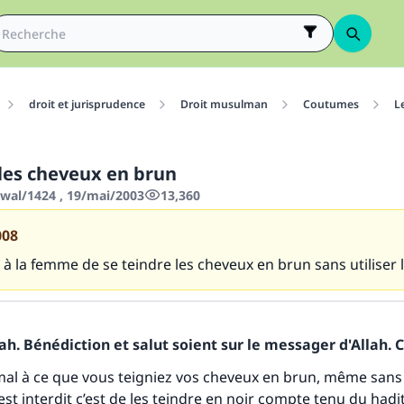
droit et jurisprudence
Droit musulman
Coutumes
L
 les cheveux en brun
wwal/1424 , 19/mai/2003
13,360
008
s à la femme de se teindre les cheveux en brun sans utiliser 
h. Bénédiction et salut soient sur le messager d'Allah. C
 mal à ce que vous teigniez vos cheveux en brun, même sans
est interdit c’est de les teindre en noir compte tenu du hadi