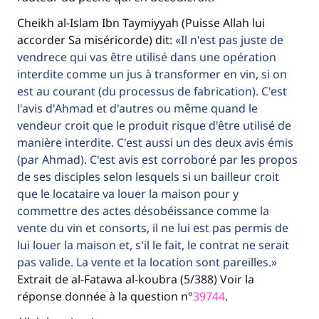
Cheikh al-Islam Ibn Taymiyyah (Puisse Allah lui
Faites une différence dans la vie de
accorder Sa miséricorde) dit:
Il n'est pas juste de
millions de personnes grâce à votre
vendrece qui vas être utilisé dans une opération
interdite comme un jus à transformer en vin, si on
contribution
est au courant (du processus de fabrication). C'est
l'avis d'Ahmad et d'autres ou même quand le
Aidez nous à apporter des réponses.
vendeur croit que le produit risque d'être utilisé de
Le Messager d'Allah (Paix sur lui) a dit:
manière interdite. C'est aussi un des deux avis émis
"Celui qui indique une bonne action obtient la
(par Ahmad). C'est avis est corroboré par les propos
même récompense que celui qui le fait."
de ses disciples selon lesquels si un bailleur croit
(MOUSLIM 1893)
que le locataire va louer la maison pour y
commettre des actes désobéissance comme la
vente du vin et consorts, il ne lui est pas permis de
Soutenez IslamQA
lui louer la maison et, s'il le fait, le contrat ne serait
pas valide. La vente et la location sont pareilles.
Extrait de al-Fatawa al-koubra (5/388) Voir la
réponse donnée à la question n°
39744
.