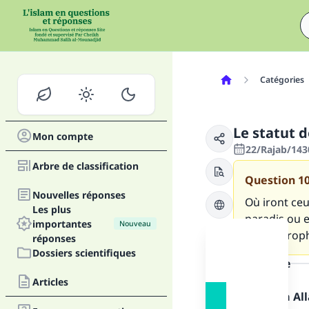
Catégories
Le statut d
Mon compte
22/Rajab/1430
Arbre de classification
Question
1
Nouvelles réponses
Où iront ceu
Les plus
paradis ou e
importantes
Nouveau
aucun prophè
réponses
Dossiers scientifiques
la réponse
Articles
Louange à Alla
Fai