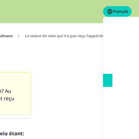
Français
sulmans
Le statut de celui qui n’a pas reçu l’appel de l’Islam
e? Au
nt reçu
ela étant:
s de