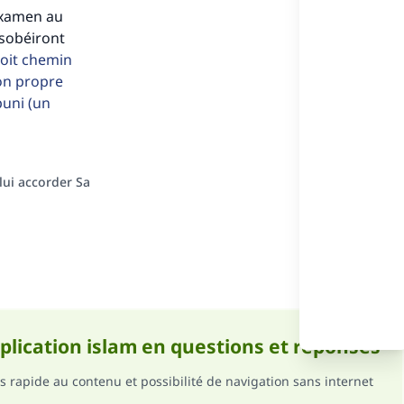
 examen au
ésobéiront
oit chemin
son propre
puni (un
ense
 lui accorder Sa
pplication islam en questions et réponses
s rapide au contenu et possibilité de navigation sans internet