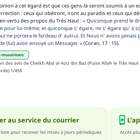
pinion à cet égard est que ces gens-là seront soumis à un
personnes grâce à votre contribution
urrection : ceux qui obéiront, iront au paradis et ceux qui d
, en vertu des propos du Très Haut :
Quiconque prend le dr
Aidez nous à apporter des réponses.
e pour lui-même; et quiconque s' égare, ne s' égare qu' à 
Le Messager d'Allah (Paix sur lui) a dit:
nul ne portera le fardeau d' autrui. Et Nous n' avons jamais 
lui qui indique une bonne action obtient la même récomp
de (lui) avoir envoyé un Messager.
(Coran, 17 : 15).
que celui qui le fait."
on musulmans
(MOUSLIM 1893)
on des avis de Cheikh Abd al-Aziz ibn Baz (Puise Allah le Très Haut
orde) 1/456
Soutenez IslamQA
r au service du courrier
L'a
liste pour recevoir les mises à jours périodiques
Accès plu