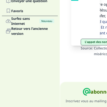
Envoyer une question
La meilleure o
jour de la Rés
Favoris
iront en enfer
Surfez sans
ne le prend qu
Nouveau
Internet
détriment. Et 
Retour vers l'ancienne
"Ce
peuple) avant 
version
L’appet des n
Source
:
Collecti
miséric
abonne
Inscrivez vous au mailing 