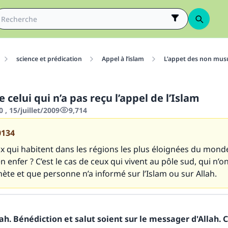
science et prédication
Appel à l’islam
L’appet des non mu
e celui qui n’a pas reçu l’appel de l’Islam
 , 15/juillet/2009
9,714
0134
x qui habitent dans les régions les plus éloignées du mond
n enfer ? C’est le cas de ceux qui vivent au pôle sud, qui n’o
te et que personne n’a informé sur l’Islam ou sur Allah.
h. Bénédiction et salut soient sur le messager d'Allah. C
tes une différence dans la vie de million