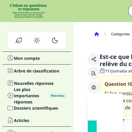
Catégories
Est-ce que
Mon compte
relève du 
Arbre de classification
11/Jumada al
Nouvelles réponses
Question
1
Les plus
Si l’on con
importantes
Nouveau
tel que la c
réponses
s’écarter de 
Dossiers scientifiques
la réponse
Articles