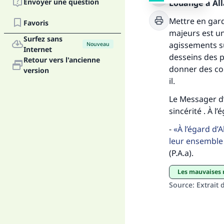
Envoyer une question
Louange à Alla
Fai
Mettre en gar
Favoris
majeurs est un
Surfez sans
agissements sur
Nouveau
Internet
desseins des p
Retour vers l'ancienne
donner des con
version
il.
"Ce
Le Messager d’A
sincérité . À l
-
À l’égard d’
leur ensembl
(P.A.a).
Les mauvaises
Source
:
Extrait