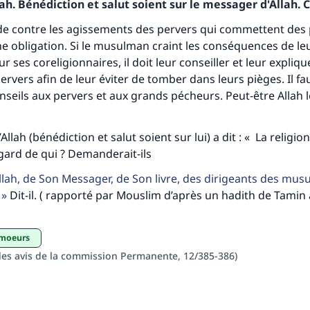
h. Bénédiction et salut soient sur le messager d'Allah. C
tes une différence dans la vie de million
de contre les agissements des pervers qui commettent des
e obligation. Si le musulman craint les conséquences de le
personnes grâce à votre contribution
 ses coreligionnaires, il doit leur conseiller et leur expliqu
ervers afin de leur éviter de tomber dans leurs pièges. Il fa
Aidez nous à apporter des réponses.
seils aux pervers et aux grands pécheurs. Peut-être Allah l
Le Messager d'Allah (Paix sur lui) a dit:
lui qui indique une bonne action obtient la même récomp
llah (bénédiction et salut soient sur lui) a dit : « La religion 
que celui qui le fait."
’égard de qui ? Demanderait-ils
(MOUSLIM 1893)
Allah, de Son Messager, de Son livre, des dirigeants des mus
e
Dit-il. ( rapporté par Mouslim d’après un hadith de Tamin
Soutenez IslamQA
 moeurs
 des avis de la commission Permanente, 12/385-386)