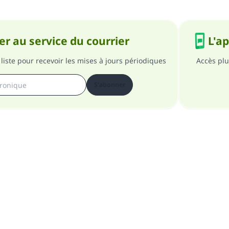
r au service du courrier
L'a
liste pour recevoir les mises à jours périodiques
Accès plu
S'abonner
pos du site
A propos du superviseur général
Politique de confident
Tous droits réservés au site Islam en QR 1997-2025 ©