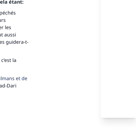
ela étant:
s de
 péchés
urs
er les
ut aussi
es guidera-t-
ense
c’est la
ulmans et de
 ad-Dari