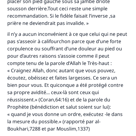
placer son pied gauche sous sa jambe driote
Aidez nous à apporter des réponses.
sousson derrière.Tout ceci reste une simple
recommandation. Si le fidèle faisait l’inverse ,sa
Le Messager d'Allah (Paix sur lui) a dit:
prière ne deviendrait pas invalide. »
"Celui qui indique une bonne action obtient la
même récompense que celui qui le fait."
il n’y a aucun inconvénient à ce que celui qui ne peut
pas s’asseoir à califourchon parce que d’une forte
(MOUSLIM 1893)
corpulence ou souffrant d’une douleur au pied ou
pour d’autres raisons s’assoie comme il peut
compte tenu de la parole d’Allah le Très-haut :
Soutenez IslamQA
« Craignez Allah, donc autant que vous pouvez,
écoutez, obéissez et faites largesses. Ce sera un
bien pour vous. Et quiconque a été protégé contre
sa propre avidité... ceux-là sont ceux qui
réussissent.» (Coran,64:16) et de la parole du
Prophète (bénédiction et salut soient sur lui):
« quand je vous donne un ordre, exécutez -le dans
la mesure du possible.» (rapporté par al-
Boukhari,7288 et par Mouslim,1337)