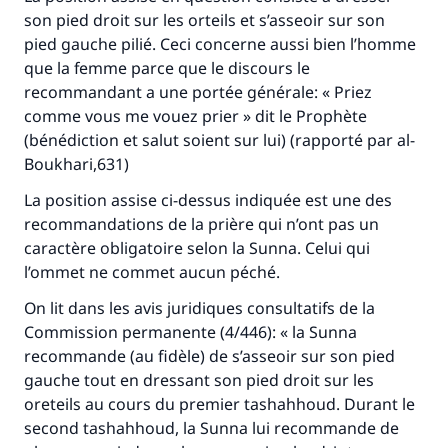
son pied droit sur les orteils et s’asseoir sur son
pied gauche pilié. Ceci concerne aussi bien l’homme
que la femme parce que le discours le
recommandant a une portée générale: « Priez
comme vous me vouez prier » dit le Prophète
(bénédiction et salut soient sur lui) (rapporté par al-
Boukhari,631)
La position assise ci-dessus indiquée est une des
recommandations de la prière qui n’ont pas un
caractère obligatoire selon la Sunna. Celui qui
l’ommet ne commet aucun péché.
On lit dans les avis juridiques consultatifs de la
Commission permanente (4/446): « la Sunna
Faites une différence dans la vie de
recommande (au fidèle) de s’asseoir sur son pied
gauche tout en dressant son pied droit sur les
millions de personnes grâce à votre
oreteils au cours du premier
tashahhoud
. Durant le
contribution
second
tashahhoud
, la Sunna lui recommande de