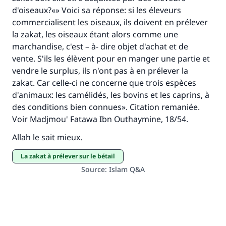
contribution
d'oiseaux?«» Voici sa réponse: si les éleveurs
commercialisent les oiseaux, ils doivent en prélever
Aidez nous à apporter des réponses.
la zakat, les oiseaux étant alors comme une
marchandise, c'est – à- dire objet d'achat et de
Le Messager d'Allah (Paix sur lui) a dit:
vente. S'ils les élèvent pour en manger une partie et
"Celui qui indique une bonne action obtient la
vendre le surplus, ils n'ont pas à en prélever la
même récompense que celui qui le fait."
zakat. Car celle-ci ne concerne que trois espèces
(MOUSLIM 1893)
d'animaux: les camélidés, les bovins et les caprins, à
des conditions bien connues». Citation remaniée.
Voir Madjmou' Fatawa Ibn Outhaymine, 18/54.
Soutenez IslamQA
Allah le sait mieux.
La zakat à prélever sur le bétail
Source
:
Islam Q&A