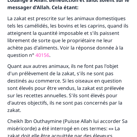
Louange à Allah. Bénédiction et salut soient sur le
messager d'Allah. Cela étant:
La zakat est prescrite sur les animaux domestiques
tels les camélidés, les bovins et les caprins, quand ils
atteignent la quantité imposable et s'ils paissent
librement de sorte que le propriétaire ne leur
achète pas d'aliments. Voir la réponse donnée à la
question n°
40156
.
Quant aux autres animaux, ils ne font pas l'objet
d'un prélèvement de la zakat, s'ils ne sont pas
destinés au commerce. Si les oiseaux en question
sont élevés pour être vendus, la zakat est prélevée
sur les recettes annuelles. S'ils sont élevés pour
d'autres objectifs, ils ne sont pas concernés par la
zakat.
Faites une différence dans la vie de
Cheikh Ibn Outhaymine (Puisse Allah lui accorder Sa
miséricorde) a été interrogé en ces termes: «» La
millions de personnes grâce à votre
zakat doit elle être acquittée par des éleveurs