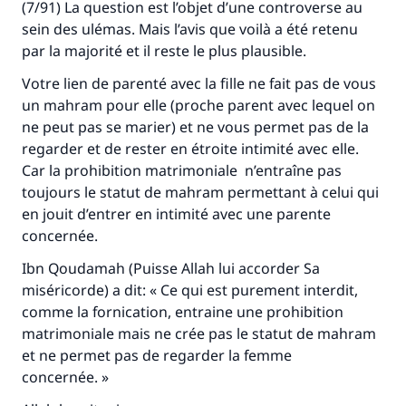
(7/91) La question est l’objet d’une controverse au
sein des ulémas. Mais l’avis que voilà a été retenu
Faites une différence dans la vie de
par la majorité et il reste le plus plausible.
millions de personnes grâce à votre
Votre lien de parenté avec la fille ne fait pas de vous
contribution
un
mahram
pour elle (proche parent avec lequel on
ne peut pas se marier) et ne vous permet pas de la
Aidez nous à apporter des réponses.
regarder et de rester en étroite intimité avec elle.
Le Messager d'Allah (Paix sur lui) a dit:
Car la prohibition matrimoniale n’entraîne pas
"Celui qui indique une bonne action obtient la
toujours le statut de
mahram
permettant à celui qui
même récompense que celui qui le fait."
en jouit d’entrer en intimité avec une parente
concernée.
(MOUSLIM 1893)
Ibn Qoudamah (Puisse Allah lui accorder Sa
miséricorde) a dit: « Ce qui est purement interdit,
Soutenez IslamQA
comme la fornication, entraine une prohibition
matrimoniale mais ne crée pas le statut de
mahram
et ne permet pas de regarder la femme
concernée. »